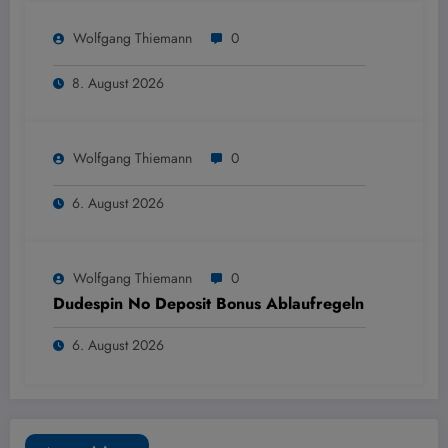
Wolfgang Thiemann
0
8. August 2026
Wolfgang Thiemann
0
6. August 2026
Wolfgang Thiemann
0
Dudespin No Deposit Bonus Ablaufregeln
6. August 2026