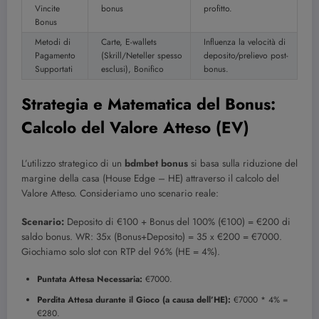
Vincite
bonus
profitto.
Bonus
Metodi di
Carte, E-wallets
Influenza la velocità di
Pagamento
(Skrill/Neteller spesso
deposito/prelievo post-
Supportati
esclusi), Bonifico
bonus.
Strategia e Matematica del Bonus:
Calcolo del Valore Atteso (EV)
L’utilizzo strategico di un
bdmbet bonus
si basa sulla riduzione del
margine della casa (House Edge – HE) attraverso il calcolo del
Valore Atteso. Consideriamo uno scenario reale:
Scenario:
Deposito di €100 + Bonus del 100% (€100) = €200 di
saldo bonus. WR: 35x (Bonus+Deposito) = 35 x €200 = €7000.
Giochiamo solo slot con RTP del 96% (HE = 4%).
Puntata Attesa Necessaria:
€7000.
Perdita Attesa durante il Gioco (a causa dell’HE):
€7000 * 4% =
€280.