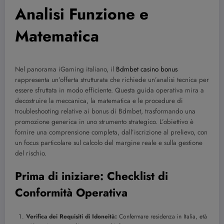
Analisi Funzione e
Matematica
Nel panorama iGaming italiano, il
Bdmbet casino bonus
rappresenta un’offerta strutturata che richiede un’analisi tecnica per
essere sfruttata in modo efficiente. Questa guida operativa mira a
decostruire la meccanica, la matematica e le procedure di
troubleshooting relative ai bonus di Bdmbet, trasformando una
promozione generica in uno strumento strategico. L’obiettivo è
fornire una comprensione completa, dall’iscrizione al prelievo, con
un focus particolare sul calcolo del margine reale e sulla gestione
del rischio.
Prima di iniziare: Checklist di
Conformità Operativa
Verifica dei Requisiti di Idoneità:
Confermare residenza in Italia, età