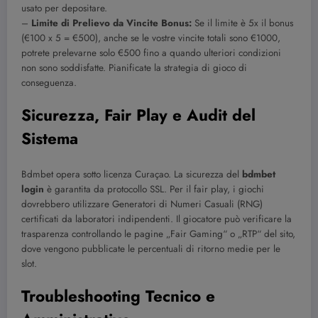
usato per depositare.
–
Limite di Prelievo da Vincite Bonus:
Se il limite è 5x il bonus
(€100 x 5 = €500), anche se le vostre vincite totali sono €1000,
potrete prelevarne solo €500 fino a quando ulteriori condizioni
non sono soddisfatte. Pianificate la strategia di gioco di
conseguenza.
Sicurezza, Fair Play e Audit del
Sistema
Bdmbet opera sotto licenza Curaçao. La sicurezza del
bdmbet
login
è garantita da protocollo SSL. Per il fair play, i giochi
dovrebbero utilizzare Generatori di Numeri Casuali (RNG)
certificati da laboratori indipendenti. Il giocatore può verificare la
trasparenza controllando le pagine „Fair Gaming“ o „RTP“ del sito,
dove vengono pubblicate le percentuali di ritorno medie per le
slot.
Troubleshooting Tecnico e