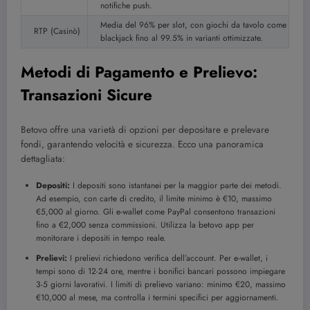
notifiche push.
Media del 96% per slot, con giochi da tavolo come
RTP (Casinò)
blackjack fino al 99.5% in varianti ottimizzate.
Metodi di Pagamento e Prelievo:
Transazioni Sicure
Betovo offre una varietà di opzioni per depositare e prelevare
fondi, garantendo velocità e sicurezza. Ecco una panoramica
dettagliata:
Depositi:
I depositi sono istantanei per la maggior parte dei metodi.
Ad esempio, con carte di credito, il limite minimo è €10, massimo
€5,000 al giorno. Gli e-wallet come PayPal consentono transazioni
fino a €2,000 senza commissioni. Utilizza la betovo app per
monitorare i depositi in tempo reale.
Prelievi:
I prelievi richiedono verifica dell’account. Per e-wallet, i
tempi sono di 12-24 ore, mentre i bonifici bancari possono impiegare
3-5 giorni lavorativi. I limiti di prelievo variano: minimo €20, massimo
€10,000 al mese, ma controlla i termini specifici per aggiornamenti.