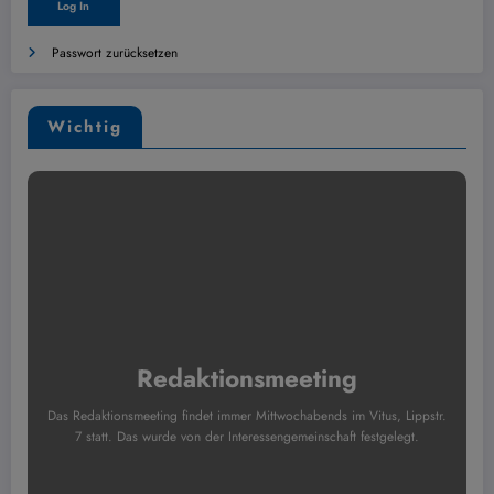
Passwort zurücksetzen
Wichtig
Redaktionsmeeting
Das Redaktionsmeeting findet immer Mittwochabends im Vitus, Lippstr.
7 statt. Das wurde von der Interessengemeinschaft festgelegt.