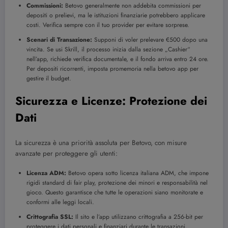
Commissioni:
Betovo generalmente non addebita commissioni per
depositi o prelievi, ma le istituzioni finanziarie potrebbero applicare
costi. Verifica sempre con il tuo provider per evitare sorprese.
Scenari di Transazione:
Supponi di voler prelevare €500 dopo una
vincita. Se usi Skrill, il processo inizia dalla sezione „Cashier“
nell’app, richiede verifica documentale, e il fondo arriva entro 24 ore.
Per depositi ricorrenti, imposta promemoria nella betovo app per
gestire il budget.
Sicurezza e Licenze: Protezione dei
Dati
La sicurezza è una priorità assoluta per Betovo, con misure
avanzate per proteggere gli utenti:
Licenza ADM:
Betovo opera sotto licenza italiana ADM, che impone
rigidi standard di fair play, protezione dei minori e responsabilità nel
gioco. Questo garantisce che tutte le operazioni siano monitorate e
conformi alle leggi locali.
Crittografia SSL:
Il sito e l’app utilizzano crittografia a 256-bit per
proteggere i dati personali e finanziari durante le transazioni,