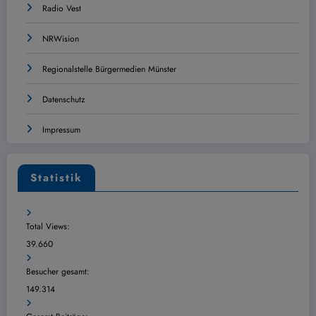
Radio Vest
NRWision
Regionalstelle Bürgermedien Münster
Datenschutz
Impressum
Statistik
Total Views:
39.660
Besucher gesamt:
149.314