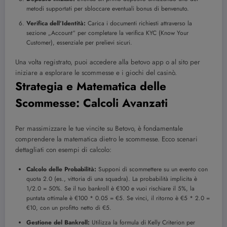
metodi supportati per sbloccare eventuali bonus di benvenuto.
Verifica dell’Identità:
Carica i documenti richiesti attraverso la
sezione „Account“ per completare la verifica KYC (Know Your
Customer), essenziale per prelievi sicuri.
Una volta registrato, puoi accedere alla betovo app o al sito per
iniziare a esplorare le scommesse e i giochi del casinò.
Strategia e Matematica delle
Scommesse: Calcoli Avanzati
Per massimizzare le tue vincite su Betovo, è fondamentale
comprendere la matematica dietro le scommesse. Ecco scenari
dettagliati con esempi di calcolo:
Calcolo delle Probabilità:
Supponi di scommettere su un evento con
quota 2.0 (es., vittoria di una squadra). La probabilità implicita è
1/2.0 = 50%. Se il tuo bankroll è €100 e vuoi rischiare il 5%, la
puntata ottimale è €100 * 0.05 = €5. Se vinci, il ritorno è €5 * 2.0 =
€10, con un profitto netto di €5.
Gestione del Bankroll:
Utilizza la formula di Kelly Criterion per