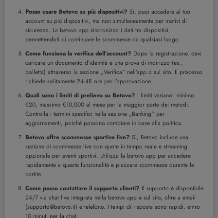
Posso usare Betovo su più dispositivi?
Sì, puoi accedere al tuo
account su più dispositivi, ma non simultaneamente per motivi di
sicurezza. La betovo app sincronizza i dati tra dispositivi,
permettendoti di continuare le scommesse da qualsiasi luogo.
Come funziona la verifica dell’account?
Dopo la registrazione, devi
caricare un documento d’identità e una prova di indirizzo (es.,
bolletta) attraverso la sezione „Verifica“ nell’app o sul sito. Il processo
richiede solitamente 24-48 ore per l’approvazione.
Quali sono i limiti di prelievo su Betovo?
I limiti variano: minimo
€20, massimo €10,000 al mese per la maggior parte dei metodi.
Controlla i termini specifici nella sezione „Banking“ per
aggiornamenti, poiché possono cambiare in base alla politica.
Betovo offre scommesse sportive live?
Sì, Betovo include una
sezione di scommesse live con quote in tempo reale e streaming
opzionale per eventi sportivi. Utilizza la betovo app per accedere
rapidamente a queste funzionalità e piazzare scommesse durante le
partite.
Come posso contattare il supporto clienti?
Il supporto è disponibile
24/7 via chat live integrata nella betovo app e sul sito, oltre a email
(supporto@betovo.it) e telefono. I tempi di risposta sono rapidi, entro
10 minuti per la chat.