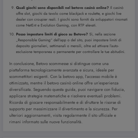
Quali giochi sono disponibili nel betovo casinò online?
Il casinò
offre slot, giochi da tavolo come blackjack e roulette, e giochi live
dealer con croupier reali. I giochi sono forniti da sviluppatori rinomati
come NetEnt e Evolution Gaming, con RTP elevati.
Posso impostare limiti di gioco su Betovo?
Sì, nella sezione
„Responsible Gaming“ dell’app o del sito, puoi impostare limiti di
deposito giornalieri, settimanali o mensili, oltre ad attivare l’auto-
esclusione temporanea o permanente per controllare le tue abitudini.
In conclusione, Betovo scommesse si distingue come una
piattaforma tecnologicamente avanzata e sicura, ideale per
scommettitori esigenti. Con la betovo app, l’accesso mobile è
ottimizzato, mentre il betovo casinò online offre un’esperienza
diversificata. Seguendo questa guida, puoi navigare con fiducia,
applicare strategie matematiche e risolvere eventuali problemi.
Ricorda di giocare responsabilmente e di sfruttare le risorse di
supporto per massimizzare il divertimento e la sicurezza. Per
ulteriori aggiornamenti, visita regolarmente il sito ufficiale e
rimani informato sulle nuove funzionalità.