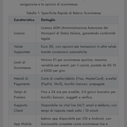
navigazione e le opzioni di scommessa.
Tabella 1: Specifiche Rapide di Betovo Scommesse
Caratteristica
Dettaglio
Licenza ADM (Amministrazione Autonoma dei
Licenza
Monopoli di Stato) italiana, garantendo conformità
legale.
Valute
Euro (€), con opzioni per transazioni in altre valute
Supportate
tramite conversioni automatiche.
Minimo €1 per scommesse sportive, massimo
Limiti di
variabile per eventi; per il casinò, puntate da €0.10
Scommessa
a €500 per giro.
Metodi di
Carte di credito/debito (Visa, MasterCard), e-wallet
Pagamento
(PayPal, Skrill), bonifici bancari, prepagate.
Tempi di
Fino a 24 ore per e-wallet, 3-5 giorni lavorativi per
Prelievo
bonifici bancari, soggetti a verifica.
Supporto
Disponibile via chat live 24/7, email e telefono, con
Clienti
tempi di risposta medi sotto i 10 minuti.
betovo app disponibile per iOS e Android, con
App Mobile
funzionalità complete come scommesse live e