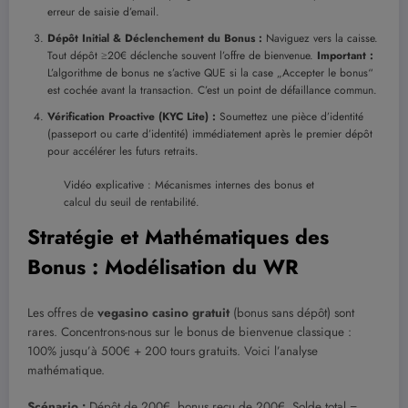
erreur de saisie d’email.
Dépôt Initial & Déclenchement du Bonus :
Naviguez vers la caisse.
Tout dépôt ≥20€ déclenche souvent l’offre de bienvenue.
Important :
L’algorithme de bonus ne s’active QUE si la case „Accepter le bonus“
est cochée avant la transaction. C’est un point de défaillance commun.
Vérification Proactive (KYC Lite) :
Soumettez une pièce d’identité
(passeport ou carte d’identité) immédiatement après le premier dépôt
pour accélérer les futurs retraits.
Vidéo explicative : Mécanismes internes des bonus et
calcul du seuil de rentabilité.
Stratégie et Mathématiques des
Bonus : Modélisation du WR
Les offres de
vegasino casino gratuit
(bonus sans dépôt) sont
rares. Concentrons-nous sur le bonus de bienvenue classique :
100% jusqu’à 500€ + 200 tours gratuits. Voici l’analyse
mathématique.
Scénario :
Dépôt de 200€, bonus reçu de 200€. Solde total =