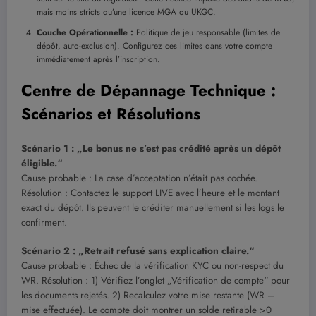
mais moins stricts qu’une licence MGA ou UKGC.
Couche Opérationnelle :
Politique de jeu responsable (limites de
dépôt, auto-exclusion). Configurez ces limites dans votre compte
immédiatement après l’inscription.
Centre de Dépannage Technique :
Scénarios et Résolutions
Scénario 1 : „Le bonus ne s’est pas crédité après un dépôt
éligible.“
Cause probable : La case d’acceptation n’était pas cochée.
Résolution : Contactez le support LIVE avec l’heure et le montant
exact du dépôt. Ils peuvent le créditer manuellement si les logs le
confirment.
Scénario 2 : „Retrait refusé sans explication claire.“
Cause probable : Échec de la vérification KYC ou non-respect du
WR. Résolution : 1) Vérifiez l’onglet „Vérification de compte“ pour
les documents rejetés. 2) Recalculez votre mise restante (WR –
mise effectuée). Le compte doit montrer un solde retirable >0