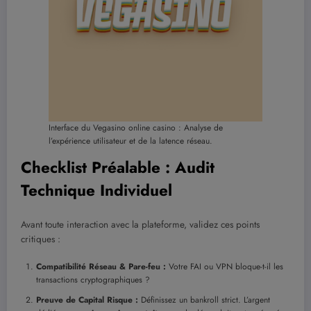
Interface du Vegasino online casino : Analyse de
l’expérience utilisateur et de la latence réseau.
Checklist Préalable : Audit
Technique Individuel
Avant toute interaction avec la plateforme, validez ces points
critiques :
Compatibilité Réseau & Pare-feu :
Votre FAI ou VPN bloque-t-il les
transactions cryptographiques ?
Preuve de Capital Risque :
Définissez un bankroll strict. L’argent