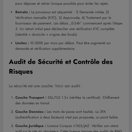
pour déposer et retirer lorsque possible pour éviter les rejets.
Retraits :
Le processus est séquentiel : 1) Demande initiée, 2)
Vérification manuelle (KYC), 3) Approuvée, 4) Traitement par le
fournisseur de paiement. Les délais „0-24h“ commencent après l’étape
3. Un retrait initial peut déclencher une vérification KYC complète
(identité + domicile + origine des fonds).
Limites :
10 000€ par mois par défaut. Peut être augmenté sur
demande et vérification supplémentaire.
Audit de Sécurité et Contrôle des
Risques
La sécurité est une couche. Voici son audit :
Couche Transport :
SSL/TLS 1.2+ (vérifiez le certificat). Chiffrement
des données en transit.
Couche Données :
Les mots de passe sont hashés. La 2FA
(authentification à deux facteurs) n’est pas proposée, un point faible.
Couche Juridique :
Licence Curaçao n°365/JAZ. Vérifiez son statut
actif sur le site du régulateur. Cette licence impose des audits de RNG,