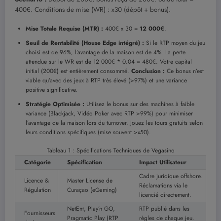
400€. Conditions de mise (WR) : x30 (dépôt + bonus).
Mise Totale Requise (MTR) :
400€ x 30 =
12 000€
.
Seuil de Rentabilité (House Edge intégré) :
Si le RTP moyen du jeu
choisi est de 96%, l’avantage de la maison est de 4%. La perte
attendue sur le WR est de 12 000€ * 0.04 = 480€. Votre capital
initial (200€) est entièrement consommé.
Conclusion :
Ce bonus n’est
viable qu’avec des jeux à RTP très élevé (>97%) et une variance
positive significative.
Stratégie Optimisée :
Utilisez le bonus sur des machines à faible
variance (Blackjack, Vidéo Poker avec RTP >99%) pour minimiser
l’avantage de la maison lors du turnover. Jouez les tours gratuits selon
leurs conditions spécifiques (mise souvent >x50).
Tableau 1 : Spécifications Techniques de Vegasino
Catégorie
Spécification
Impact Utilisateur
Cadre juridique offshore.
Licence &
Master License de
Réclamations via le
Régulation
Curaçao (eGaming)
licencié directement.
NetEnt, Play’n GO,
RTP publié dans les
Fournisseurs
Pragmatic Play (RTP
règles de chaque jeu.