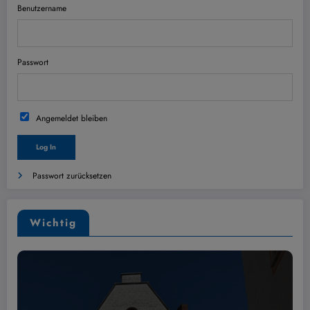
Benutzername
Passwort
Angemeldet bleiben
Passwort zurücksetzen
Wichtig