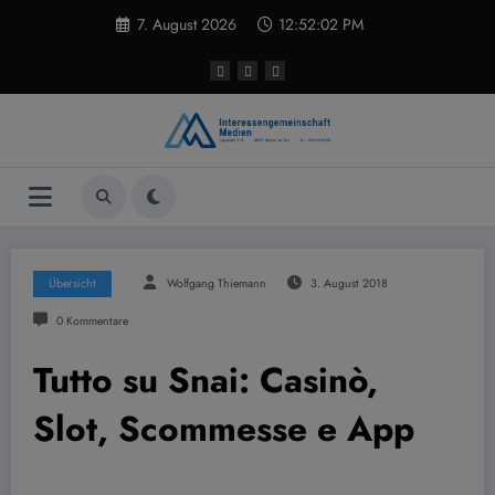
Zum
7. August 2026
12:52:03 PM
Inhalt
springen
Übersicht
Wolfgang Thiemann
3. August 2018
0 Kommentare
Tutto su Snai: Casinò,
Slot, Scommesse e App