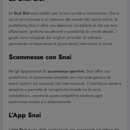
Le
Snai Slot
sono celebri per la loro varietà e innovazione. Che tu
sia un principiante o un veterano del mondo dei casinò online, la
piattaforma Snai ti offre una selezione incredibile di slot con temi
affascinanti, grafiche accattivanti e possibilità di vincita elevata. I
giochi sono sviluppati dai migliori provider di software,
garantendo un’esperienza di gioco senza interruzioni e sicura.
Scommesse con Snai
Per gli appassionati di
scommesse sportive
, Snai offre una
piattaforma di scommesse completa con una vasta gamma di
eventi sportivi sia nazionali che internazionali. L’interfaccia utente è
semplice e permette di navigare facilmente tra le varie
competizioni, mentre le quote competitive rendono ogni
scommessa ancora più entusiasmante.
L’App Snai
L‘
app Snai
è una delle applicazioni più apprezzate nel settore del