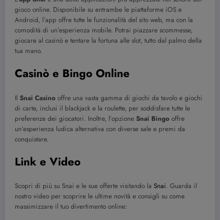
gioco online. Disponibile su entrambe le piattaforme iOS e
Android, l’app offre tutte le funzionalità del sito web, ma con la
comodità di un’esperienza mobile. Potrai piazzare scommesse,
giocare al casinò e tentare la fortuna alle slot, tutto dal palmo della
tua mano.
Casinò e Bingo Online
Il
Snai Casino
offre una vasta gamma di giochi da tavolo e giochi
di carte, inclusi il blackjack e la roulette, per soddisfare tutte le
preferenze dei giocatori. Inoltre, l’opzione
Snai Bingo
offre
un’esperienza ludica alternativa con diverse sale e premi da
conquistare.
Link e Video
Scopri di più su Snai e le sue offerte visitando la
Snai
. Guarda il
nostro video per scoprire le ultime novità e consigli su come
massimizzare il tuo divertimento online: