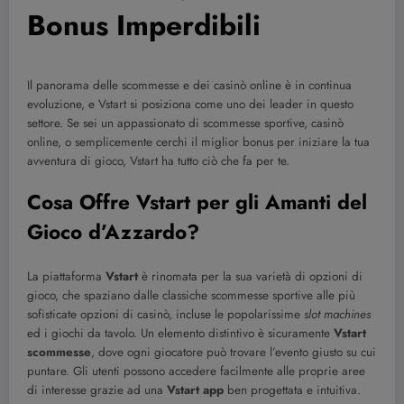
Bonus Imperdibili
Il panorama delle scommesse e dei casinò online è in continua
evoluzione, e Vstart si posiziona come uno dei leader in questo
settore. Se sei un appassionato di scommesse sportive, casinò
online, o semplicemente cerchi il miglior bonus per iniziare la tua
avventura di gioco, Vstart ha tutto ciò che fa per te.
Cosa Offre Vstart per gli Amanti del
Gioco d’Azzardo?
La piattaforma
Vstart
è rinomata per la sua varietà di opzioni di
gioco, che spaziano dalle classiche scommesse sportive alle più
sofisticate opzioni di casinò, incluse le popolarissime
slot machines
ed i giochi da tavolo. Un elemento distintivo è sicuramente
Vstart
scommesse
, dove ogni giocatore può trovare l’evento giusto su cui
puntare. Gli utenti possono accedere facilmente alle proprie aree
di interesse grazie ad una
Vstart app
ben progettata e intuitiva.