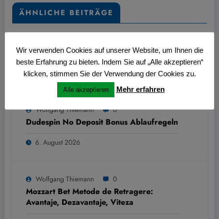
ÄHNLICHE BEITRÄGE
Wolfgang Thiemann
0
Wir verwenden Cookies auf unserer Website, um Ihnen die
beste Erfahrung zu bieten. Indem Sie auf „Alle akzeptieren“
6. August 2026
klicken, stimmen Sie der Verwendung der Cookies zu.
Mehr erfahren
Alle akzeptieren
Wolfgang Thiemann
0
Dudespin No Deposit Bonus Ablaufregeln
6. August 2026
Wolfgang Thiemann
0
Mozzart Bet Metode de Retragere:
Avantaje, Dezavantaje, Viteza