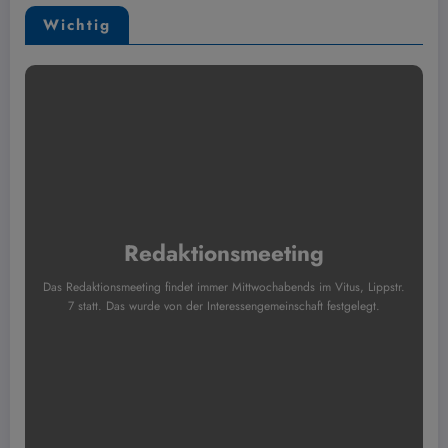
Wichtig
Redaktionsmeeting
Das Redaktionsmeeting findet immer Mittwochabends im Vitus, Lippstr.
7 statt. Das wurde von der Interessengemeinschaft festgelegt.