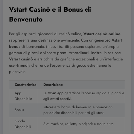
Vstart Casinò e il Bonus di
Benvenuto
Per gli aspiranti giocatori di casinò online,
Vstart casinò online
rappresenta una destinazione avvincente. Con un generoso
Vstart
bonus
di benvenuto, i nuovi iscritti possono esplorare un’ampia
gamma di giochi e vincere premi straordinari. Inoltre, la sezione
Vstart casinò
è arricchita da grafiche eccezionali e un’interfaccia
user-friendly che rende l’esperienza di gioco estremamente
piacevole.
Caratteristica
Descrizione
App
La
Vstart app
garantisce l’accesso rapido ai giochi e
Disponibile
agli eventi sportivi.
Interessanti bonus di benvenuto e promozioni
Bonus
periodiche disponibili per tutti gli utenti.
Giochi
Slot machine, roulette, blackjack e molto altro.
Disponibili