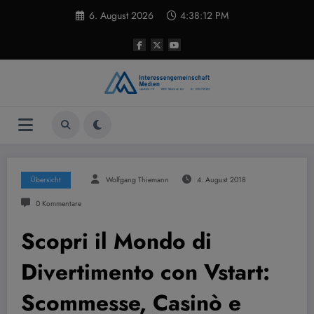
Zum
6. August 2026
4:38:13 PM
Inhalt
springen
Übersicht
Wolfgang Thiemann
4. August 2018
0 Kommentare
Scopri il Mondo di
Divertimento con Vstart:
Scommesse, Casinò e