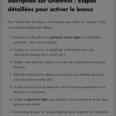
Inscription sur Gratowin : Étapes
détaillées pour activer le bonus
Pour bénéficier du bonus, commencez par créer un compte. Voici
un processus étape par étape :
Accédez au site officiel via
gratowin casino login
ou recherchez
„gratowin“ dans votre navigateur.
Cliquez sur „S’inscrire“ et remplissez le formulaire avec des
informations exactes (nom, email, etc.).
Validez votre email en cliquant sur le lien de confirmation envoyé par
Gratowin.
Effectuez votre premier dépôt en choisissant une méthode sécurisée
(carte bancaire, e-wallet, etc.).
Activez le bonus lors du dépôt en cochant l’option appropriée ou en
utilisant un code promo.
Utilisez le
gratowin login
pour accéder à votre compte et vérifier que
le bonus est crédité.
Commencez à jouer sur les jeux éligibles pour respecter les conditions