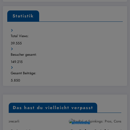
Statistik
Total Views:
39.555
Besucher gesamt:
149.215
Gesamt Beiträge:
5.850
Das hast du vielleicht verpasst
ÜBERSICHT