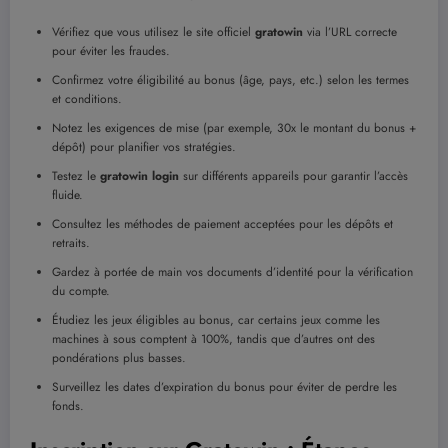
Vérifiez que vous utilisez le site officiel
gratowin
via l’URL correcte
pour éviter les fraudes.
Confirmez votre éligibilité au bonus (âge, pays, etc.) selon les termes
et conditions.
Notez les exigences de mise (par exemple, 30x le montant du bonus +
dépôt) pour planifier vos stratégies.
Testez le
gratowin login
sur différents appareils pour garantir l’accès
fluide.
Consultez les méthodes de paiement acceptées pour les dépôts et
retraits.
Gardez à portée de main vos documents d’identité pour la vérification
du compte.
Étudiez les jeux éligibles au bonus, car certains jeux comme les
machines à sous comptent à 100%, tandis que d’autres ont des
pondérations plus basses.
Surveillez les dates d’expiration du bonus pour éviter de perdre les
fonds.