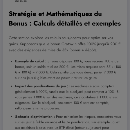
de mise.
Stratégie et Mathématiques du
Bonus : Calculs détaillés et exemples
Cette section explore les calculs sous-jacents pour optimiser vos
gains. Supposons que le bonus Gratowin offre 100% jusqu’à 200 €
avec des exigences de mise de 35x (bonus + dépôt).
Exemple de calcul :
Si vous déposez 100 €, vous recevez 100 € de
bonus, soit un solde total de 200 €. Les mises requises sont 35 x (100
€ + 100 €) = 7 000 €. Cela signifie que vous devez parier 7 000 €
sur des jeux éligibles avant de pouvoir retirer les gains.
Impact des pondérations de jeu :
Les machines à sous comptent
généralement à 100%, tandis que le blackjack peut compter à 10%. Si
vous pariez 1 000 € sur des machines, cela contribue à 1 000 € aux
exigences. Sur le blackjack, seulement 100 € seraient comptés,
rallongeant ainsi le processus.
Scénario d’optimisation :
Pour minimiser les risques, concentrez-vous
sur les jeux à faible variance et haute pondération. Par exemple, jouez
aux machines à sous avec un RTP élevé (retour au joueur) pour