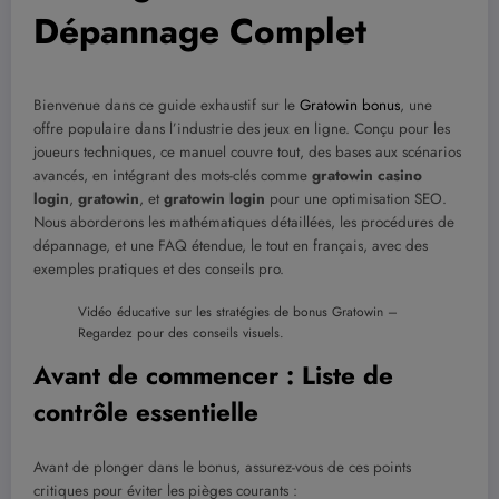
Dépannage Complet
Bienvenue dans ce guide exhaustif sur le
Gratowin bonus
, une
offre populaire dans l’industrie des jeux en ligne. Conçu pour les
joueurs techniques, ce manuel couvre tout, des bases aux scénarios
avancés, en intégrant des mots-clés comme
gratowin casino
login
,
gratowin
, et
gratowin login
pour une optimisation SEO.
Nous aborderons les mathématiques détaillées, les procédures de
dépannage, et une FAQ étendue, le tout en français, avec des
exemples pratiques et des conseils pro.
Vidéo éducative sur les stratégies de bonus Gratowin –
Regardez pour des conseils visuels.
Avant de commencer : Liste de
contrôle essentielle
Avant de plonger dans le bonus, assurez-vous de ces points
critiques pour éviter les pièges courants :