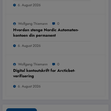
6. August 2026
Wolfgang Thiemann
0
Hvordan stenge Nordic Automaten-
kontoen din permanent
6. August 2026
Wolfgang Thiemann
0
Digital kontoutskrift for Arcticbet-
verifisering
6. August 2026