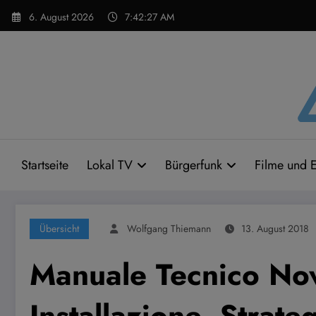
Zum
6. August 2026
7:42:28 AM
Inhalt
springen
Startseite
Lokal TV
Bürgerfunk
Filme und E
Übersicht
Wolfgang Thiemann
13. August 2018
Manuale Tecnico No
Installazione, Strate