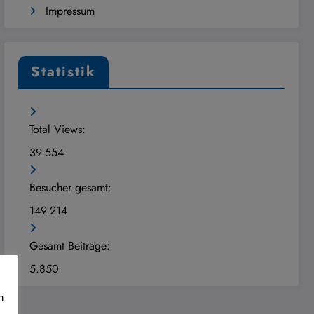
Impressum
Statistik
Total Views:
39.554
Besucher gesamt:
149.214
Gesamt Beiträge:
5.850
n