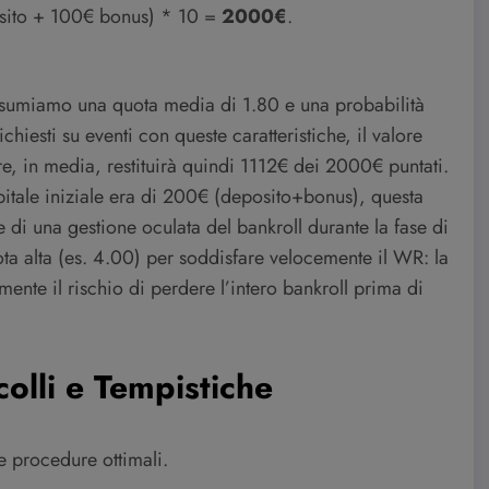
ito + 100€ bonus) * 10 =
2000€
.
ssumiamo una quota media di 1.80 e una probabilità
hiesti su eventi con queste caratteristiche, il valore
e, in media, restituirà quindi 1112€ dei 2000€ puntati.
pitale iniziale era di 200€ (deposito+bonus), questa
di una gestione oculata del bankroll durante la fase di
a alta (es. 4.00) per soddisfare velocemente il WR: la
nte il rischio di perdere l’intero bankroll prima di
olli e Tempistiche
le procedure ottimali.