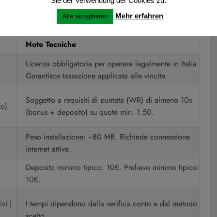
Sie der Verwendung der Cookies zu.
Mehr erfahren
Alle akzeptieren
et: Panoramica Dati Critici
Note Tecniche
Licenza obbligatoria per operare legalmente in Italia.
Garantisce tassazione applicata alle vincite.
Soggetto a requisiti di puntata (WR) di almeno 10x
to)
(bonus + deposito) su quote min. 1.50.
Peso installazione: ~80 MB. Richiede connessione
internet attiva.
Deposito minimo tipico: 10€. Prelievo minimo tipico:
10€.
vi |
I tempi dipendono dalla verifica conto e dal metodo
scelto.