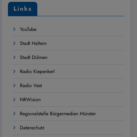
Links
YouTube
Stadt Haltern
Stadt Dülmen
Radio Kiepenkerl
Radio Vest
NRWision
Regionalstelle Bürgermedien Münster
Datenschutz