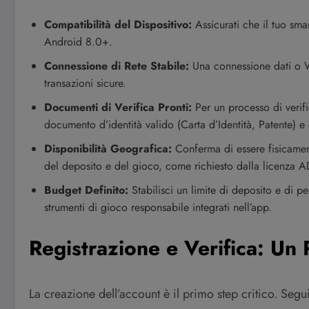
Compatibilità del Dispositivo:
Assicurati che il tuo sma
Android 8.0+.
Connessione di Rete Stabile:
Una connessione dati o Wi
transazioni sicure.
Documenti di Verifica Pronti:
Per un processo di verif
documento d’identità valido (Carta d’Identità, Patente) e 
Disponibilità Geografica:
Conferma di essere fisicament
del deposito e del gioco, come richiesto dalla licenza 
Budget Definito:
Stabilisci un limite di deposito e di per
strumenti di gioco responsabile integrati nell’app.
Registrazione e Verifica: Un P
La creazione dell’account è il primo step critico. Segu