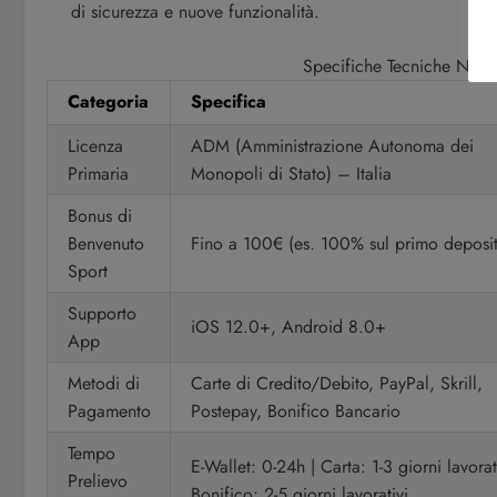
di sicurezza e nuove funzionalità.
Specifiche Tecniche Novib
Categoria
Specifica
Licenza
ADM (Amministrazione Autonoma dei
Primaria
Monopoli di Stato) – Italia
Bonus di
Benvenuto
Fino a 100€ (es. 100% sul primo deposi
Sport
Supporto
iOS 12.0+, Android 8.0+
App
Metodi di
Carte di Credito/Debito, PayPal, Skrill,
Pagamento
Postepay, Bonifico Bancario
Tempo
E-Wallet: 0-24h | Carta: 1-3 giorni lavorati
Prelievo
Bonifico: 2-5 giorni lavorativi