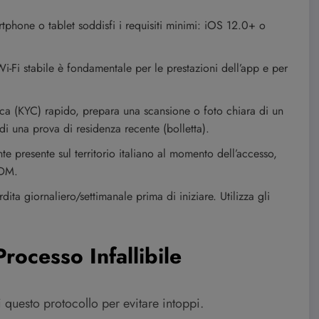
rtphone o tablet soddisfi i requisiti minimi: iOS 12.0+ o
-Fi stabile è fondamentale per le prestazioni dell’app e per
ica (KYC) rapido, prepara una scansione o foto chiara di un
di una prova di residenza recente (bolletta).
e presente sul territorio italiano al momento dell’accesso,
ADM.
dita giornaliero/settimanale prima di iniziare. Utilizza gli
rocesso Infallibile
i questo protocollo per evitare intoppi.