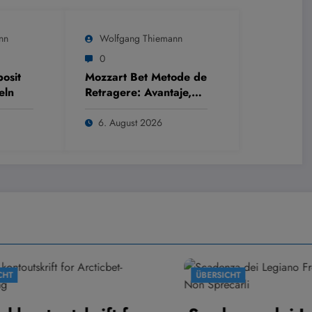
nn
Wolfgang Thiemann
0
osit
Mozzart Bet Metode de
eln
Retragere: Avantaje,
Dezavantaje, Viteza
6. August 2026
ÜBERSICHT