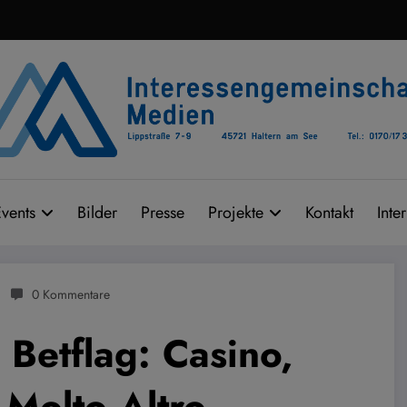
vents
Bilder
Presse
Projekte
Kontakt
Inte
0 Kommentare
 Betflag: Casino,
 Molto Altro