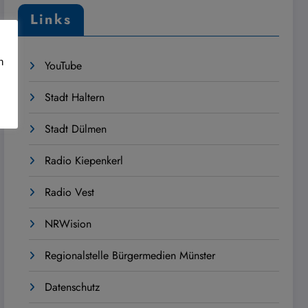
Links
n
YouTube
Stadt Haltern
Stadt Dülmen
Radio Kiepenkerl
Radio Vest
NRWision
Regionalstelle Bürgermedien Münster
Datenschutz