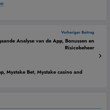
en
Vorheriger Beitrag
gaande Analyse van de App, Bonussen en
Risicobeheer
p, Mystake Bet, Mystake casino and