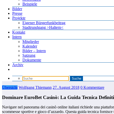
Beispiele
Bilder
Presse
Projekte
Eigener Bürgerfunkbeitrag
Stadtrundgang >Haltern<
Kontakt
Intern
Mitglieder
Kalender
Bilder – Intern
Satzung
Dokumente
Archiv
Übersicht
Wolfgang Thiemann
27. August 2018
0 Kommentare
Dominare EuroBet Casinò: La Guida Tecnica Definitiv
Navigare nel panorama dei casinò online italiani richiede una piattafor
scommesse sportive e gioco d’azzardo. Questa guida tecnica fornisce un’