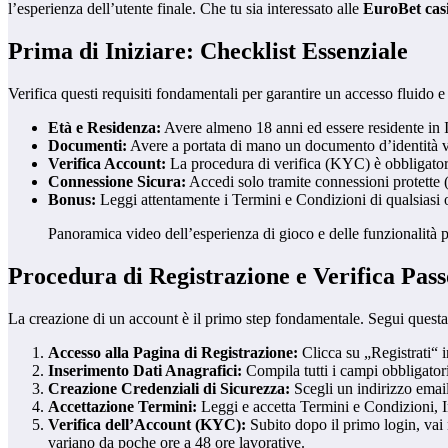
l’esperienza dell’utente finale. Che tu sia interessato alle
EuroBet casi
Prima di Iniziare: Checklist Essenziale
Verifica questi requisiti fondamentali per garantire un accesso fluido e
Età e Residenza:
Avere almeno 18 anni ed essere residente in It
Documenti:
Avere a portata di mano un documento d’identità val
Verifica Account:
La procedura di verifica (KYC) è obbligatori
Connessione Sicura:
Accedi solo tramite connessioni protette 
Bonus:
Leggi attentamente i Termini e Condizioni di qualsiasi o
Panoramica video dell’esperienza di gioco e delle funzionalità p
Procedura di Registrazione e Verifica Pas
La creazione di un account è il primo step fondamentale. Segui questa
Accesso alla Pagina di Registrazione:
Clicca su „Registrati“ in
Inserimento Dati Anagrafici:
Compila tutti i campi obbligator
Creazione Credenziali di Sicurezza:
Scegli un indirizzo emai
Accettazione Termini:
Leggi e accetta Termini e Condizioni, 
Verifica dell’Account (KYC):
Subito dopo il primo login, vai 
variano da poche ore a 48 ore lavorative.