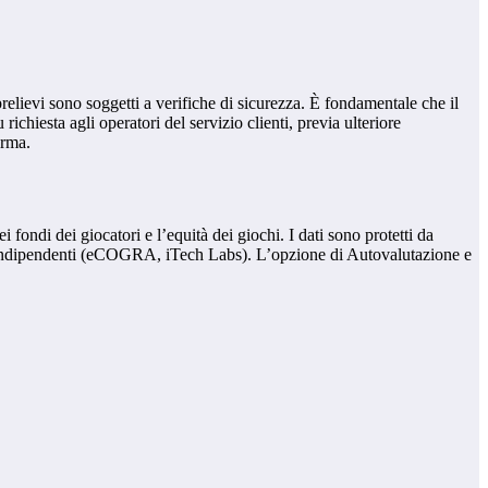
relievi sono soggetti a verifiche di sicurezza. È fondamentale che il
ichiesta agli operatori del servizio clienti, previa ulteriore
erma.
 fondi dei giocatori e l’equità dei giochi. I dati sono protetti da
ri indipendenti (eCOGRA, iTech Labs). L’opzione di Autovalutazione e