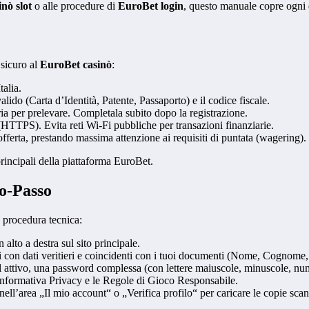
nò slot
o alle procedure di
EuroBet login
, questo manuale copre ogni 
 sicuro al
EuroBet casinò
:
alia.
ido (Carta d’Identità, Patente, Passaporto) e il codice fiscale.
a per prelevare. Completala subito dopo la registrazione.
(HTTPS). Evita reti Wi-Fi pubbliche per transazioni finanziarie.
fferta, prestando massima attenzione ai requisiti di puntata (wagering).
rincipali della piattaforma EuroBet.
so-Passo
 procedura tecnica:
 alto a destra sul sito principale.
i con dati veritieri e coincidenti con i tuoi documenti (Nome, Cognome, 
l attivo, una password complessa (con lettere maiuscole, minuscole, nu
Informativa Privacy e le Regole di Gioco Responsabile.
nell’area „Il mio account“ o „Verifica profilo“ per caricare le copie sca