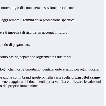
n nuovo login disconnetterà la sessione precedente.
 Leggi sempre i Termini della promozione specifica.
 e ti impedirà di riaprire un account in futuro.
 metodo di pagamento.
 conto casinò, separando logicamente i due fondi.
e log“, che mostra timestamp, puntata, esito e saldo per ogni giocata.
razione con il brand sportivo, nella vasta scelta di
EuroBet casinò
nere aggiornati i documenti per la verifica e utilizzare le soluzioni
o del proprio intrattenimento.