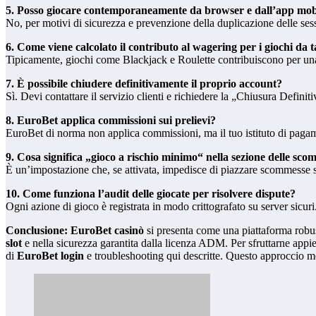
5. Posso giocare contemporaneamente da browser e dall’app mob
No, per motivi di sicurezza e prevenzione della duplicazione delle ses
6. Come viene calcolato il contributo al wagering per i giochi da 
Tipicamente, giochi come Blackjack e Roulette contribuiscono per una 
7. È possibile chiudere definitivamente il proprio account?
Sì. Devi contattare il servizio clienti e richiedere la „Chiusura Defini
8. EuroBet applica commissioni sui prelievi?
EuroBet di norma non applica commissioni, ma il tuo istituto di pagam
9. Cosa significa „gioco a rischio minimo“ nella sezione delle sco
È un’impostazione che, se attivata, impedisce di piazzare scommesse s
10. Come funziona l’audit delle giocate per risolvere dispute?
Ogni azione di gioco è registrata in modo crittografato su server sicuri
Conclusione:
EuroBet casinò
si presenta come una piattaforma robust
slot
e nella sicurezza garantita dalla licenza ADM. Per sfruttarne appie
di
EuroBet login
e troubleshooting qui descritte. Questo approccio me