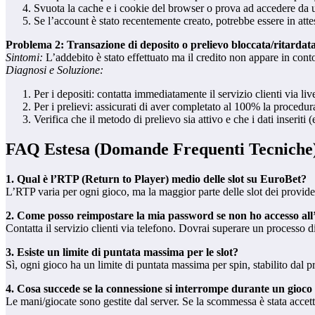
Svuota la cache e i cookie del browser o prova ad accedere da 
Se l’account è stato recentemente creato, potrebbe essere in attes
Problema 2: Transazione di deposito o prelievo bloccata/ritardata
Sintomi:
L’addebito è stato effettuato ma il credito non appare in conto, 
Diagnosi e Soluzione:
Per i depositi: contatta immediatamente il servizio clienti via li
Per i prelievi: assicurati di aver completato al 100% la proced
Verifica che il metodo di prelievo sia attivo e che i dati inseriti 
FAQ Estesa (Domande Frequenti Tecniche
1. Qual è l’RTP (Return to Player) medio delle slot su EuroBet?
L’RTP varia per ogni gioco, ma la maggior parte delle slot dei provider 
2. Come posso reimpostare la mia password se non ho accesso all’
Contatta il servizio clienti via telefono. Dovrai superare un processo di
3. Esiste un limite di puntata massima per le slot?
Sì, ogni gioco ha un limite di puntata massima per spin, stabilito dal 
4. Cosa succede se la connessione si interrompe durante un gioco l
Le mani/giocate sono gestite dal server. Se la scommessa è stata accettat