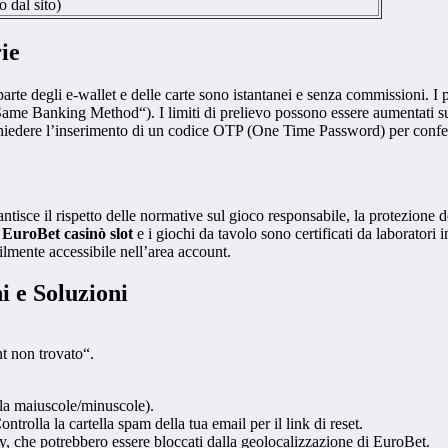
 dal sito)
ie
te degli e-wallet e delle carte sono istantanei e senza commissioni. I p
„Same Banking Method“). I limiti di prelievo possono essere aumentati su r
ichiedere l’inserimento di un codice OTP (One Time Password) per conf
isce il rispetto delle normative sul gioco responsabile, la protezione dei
e
EuroBet casinò slot
e i giochi da tavolo sono certificati da laborato
lmente accessibile nell’area account.
 e Soluzioni
nt non trovato“.
olla maiuscole/minuscole).
rolla la cartella spam della tua email per il link di reset.
, che potrebbero essere bloccati dalla geolocalizzazione di EuroBet.