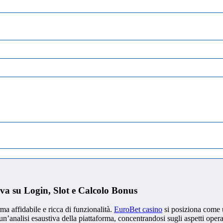
a su Login, Slot e Calcolo Bonus
ma affidabile e ricca di funzionalità.
EuroBet casino
si posiziona come u
analisi esaustiva della piattaforma, concentrandosi sugli aspetti operati