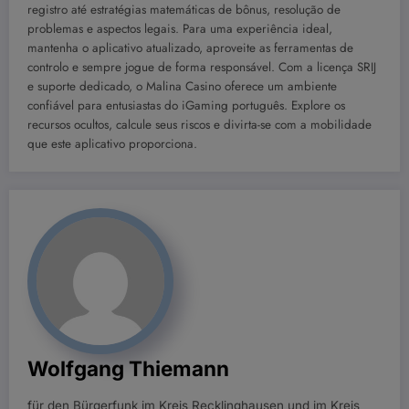
registro até estratégias matemáticas de bônus, resolução de
problemas e aspectos legais. Para uma experiência ideal,
mantenha o aplicativo atualizado, aproveite as ferramentas de
controlo e sempre jogue de forma responsável. Com a licença SRIJ
e suporte dedicado, o Malina Casino oferece um ambiente
confiável para entusiastas do iGaming português. Explore os
recursos ocultos, calcule seus riscos e divirta-se com a mobilidade
que este aplicativo proporciona.
Wolfgang Thiemann
für den Bürgerfunk im Kreis Recklinghausen und im Kreis