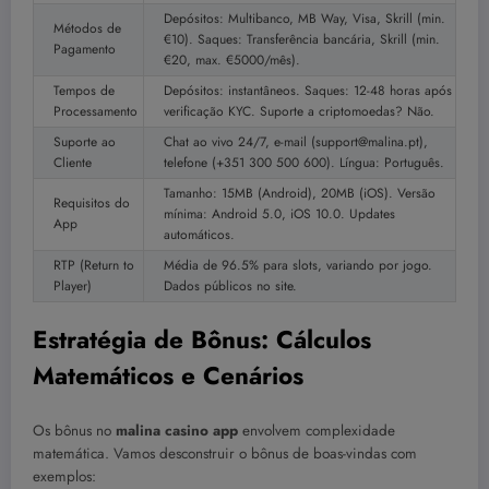
Depósitos: Multibanco, MB Way, Visa, Skrill (min.
Métodos de
€10). Saques: Transferência bancária, Skrill (min.
Pagamento
€20, max. €5000/mês).
Tempos de
Depósitos: instantâneos. Saques: 12-48 horas após
Processamento
verificação KYC. Suporte a criptomoedas? Não.
Suporte ao
Chat ao vivo 24/7, e-mail (support@malina.pt),
Cliente
telefone (+351 300 500 600). Língua: Português.
Tamanho: 15MB (Android), 20MB (iOS). Versão
Requisitos do
mínima: Android 5.0, iOS 10.0. Updates
App
automáticos.
RTP (Return to
Média de 96.5% para slots, variando por jogo.
Player)
Dados públicos no site.
Estratégia de Bônus: Cálculos
Matemáticos e Cenários
Os bônus no
malina casino app
envolvem complexidade
matemática. Vamos desconstruir o bônus de boas-vindas com
exemplos: