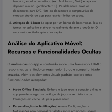
bancário, escolha um método (ex.: Multibanco, Skrill) e faça um
depósito mínimo (geralmente €10). Paralelamente, envie os
documentos para KYC (foto do documento e comprovativo de
morada) através do app para levantar limites de saque.
Ativação de Bônus:
Se optar por um bônus de boas-vindas, leia os
termos no aplicativo e ative-o manualmente durante o depósito. O
valor será creditado após a transação.
Análise do Aplicativo Móvel:
Recursos e Funcionalidades Ocultas
O
malina casino app
é construído sobre uma framework HTML5
responsiva, garantindo carregamento rápido e compatibilidade
cruzada. Além dos elementos visuais padrão, explore estas
funcionalidades avançadas:
Modo Offline Simulado:
Embora o jogo requira conexão online, o
app permite navegar no catálogo de jogos e ver histórico de
transações em cache, útil para planeamento.
Personalização de Notificações:
Acesse Configurações >
Notificações para personalizar alertas sobre promoções, saques