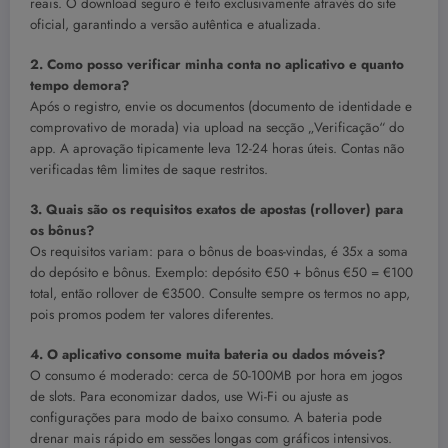
reais. O download seguro é feito exclusivamente através do site
oficial, garantindo a versão autêntica e atualizada.
2. Como posso verificar minha conta no aplicativo e quanto
tempo demora?
Após o registro, envie os documentos (documento de identidade e
comprovativo de morada) via upload na secção „Verificação“ do
app. A aprovação tipicamente leva 12-24 horas úteis. Contas não
verificadas têm limites de saque restritos.
3. Quais são os requisitos exatos de apostas (rollover) para
os bônus?
Os requisitos variam: para o bônus de boas-vindas, é 35x a soma
do depósito e bônus. Exemplo: depósito €50 + bônus €50 = €100
total, então rollover de €3500. Consulte sempre os termos no app,
pois promos podem ter valores diferentes.
4. O aplicativo consome muita bateria ou dados móveis?
O consumo é moderado: cerca de 50-100MB por hora em jogos
de slots. Para economizar dados, use Wi-Fi ou ajuste as
configurações para modo de baixo consumo. A bateria pode
drenar mais rápido em sessões longas com gráficos intensivos.