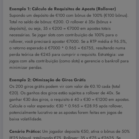
Exemplo 1: Cálculo de Requisitos de Aposta (Rollover)
Supondo um depósito de €100 com bônus de 100% (€100 bônus).
Total no saldo de bônus: €200. O rollover é 35x (bônus +
depósito), ou seja, 35 x €200 = €7000 em apostas totais
necessárias. Se jogar slots com contribuição de 100% para o
rollover, você precisará apostar €7000. Se a RTP média é 96.5%,
o retorno esperado é €7000 * 0.965 = €6755, resultando numa
perda teórica de €245 para cumprir o requisito. Estratégia: use
jogos com alta contribuição (como slots) e gerencie o bankroll para
minimizar perdas.
Exemplo 2: Otimização de Giros Grátis
Os 200 giros grátis podem vir com valor de €0.10 cada (total
€20). Os ganhos dos giros estão sujeitos a rollover de 40x. Se
ganhar €30 dos giros, o requisito é 40 x €30 = €1200 em apostas.
Calcule o valor esperado: €30 * 0.965 = €28.95 após rollover,
potencialmente lucrativo se as apostas forem feitas em jogos de
baixa volatilidade.
Cenário Prático:
Um jogador deposita €50, ativa o bônus de 50%
(€25 bônus), totalizando €75. Rollover: 35 x €75 = €2625. Se