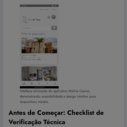
Interface otimizada do aplicativo Malina Casino,
demonstrando acessibilidade e design intuitivo para
dispositivos móveis.
Antes de Começar: Checklist de
Verificação Técnica