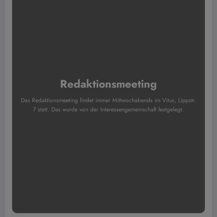
Redaktionsmeeting
Das Redaktionsmeeting findet immer Mittwochabends im Vitus, Lippstr.
7 statt. Das wurde von der Interessengemeinschaft festgelegt.