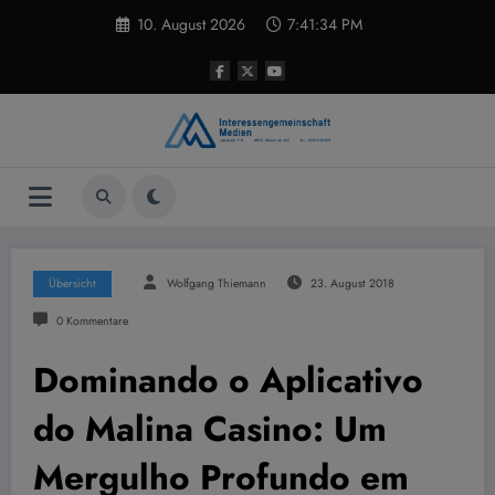
Zum
10. August 2026
7:41:35 PM
Inhalt
springen
Übersicht
Wolfgang Thiemann
23. August 2018
0 Kommentare
Dominando o Aplicativo
do Malina Casino: Um
Mergulho Profundo em