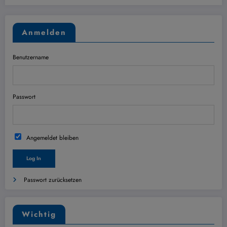
Anmelden
Benutzername
Passwort
Angemeldet bleiben
Passwort zurücksetzen
Wichtig