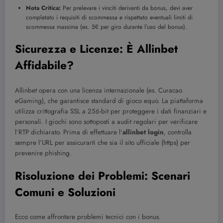
Nota Critica:
Per prelevare i vinciti derivanti da bonus, devi aver
completato i requisiti di scommessa e rispettato eventuali limiti di
scommessa massima (es. 5€ per giro durante l’uso del bonus).
Sicurezza e Licenze: È Allinbet
Affidabile?
Allinbet opera con una licenza internazionale (es. Curacao
eGaming), che garantisce standard di gioco equo. La piattaforma
utilizza crittografia SSL a 256-bit per proteggere i dati finanziari e
personali. I giochi sono sottoposti a audit regolari per verificare
l’RTP dichiarato. Prima di effettuare l‘
allinbet login
, controlla
sempre l’URL per assicurarti che sia il sito ufficiale (https) per
prevenire phishing.
Risoluzione dei Problemi: Scenari
Comuni e Soluzioni
Ecco come affrontare problemi tecnici con i bonus.