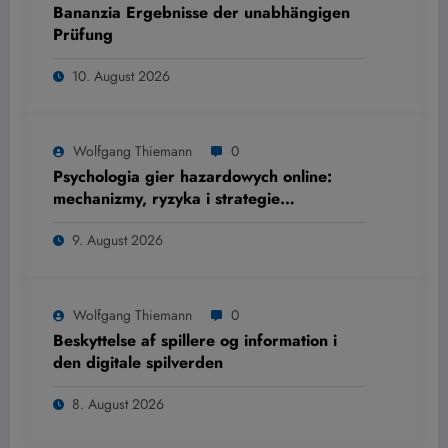
Bananzia Ergebnisse der unabhängigen
Prüfung
10. August 2026
Wolfgang Thiemann
0
Psychologia gier hazardowych online:
mechanizmy, ryzyka i strategie
ograniczania szkód
9. August 2026
Wolfgang Thiemann
0
Beskyttelse af spillere og information i
den digitale spilverden
8. August 2026