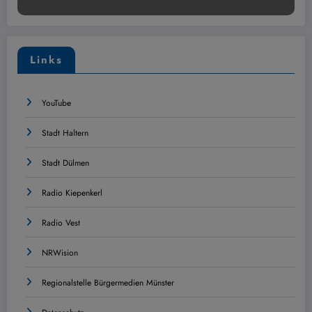
Links
YouTube
Stadt Haltern
Stadt Dülmen
Radio Kiepenkerl
Radio Vest
NRWision
Regionalstelle Bürgermedien Münster