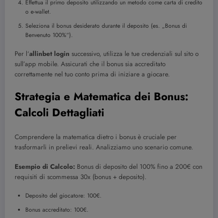
Effettua il primo deposito utilizzando un metodo come carta di credito
o e-wallet.
Seleziona il bonus desiderato durante il deposito (es. „Bonus di
Benvenuto 100%“).
Per l‘
allinbet login
successivo, utilizza le tue credenziali sul sito o
sull’app mobile. Assicurati che il bonus sia accreditato
correttamente nel tuo conto prima di iniziare a giocare.
Strategia e Matematica dei Bonus:
Calcoli Dettagliati
Comprendere la matematica dietro i bonus è cruciale per
trasformarli in prelievi reali. Analizziamo uno scenario comune.
Esempio di Calcolo:
Bonus di deposito del 100% fino a 200€ con
requisiti di scommessa 30x (bonus + deposito).
Deposito del giocatore: 100€.
Bonus accreditato: 100€.