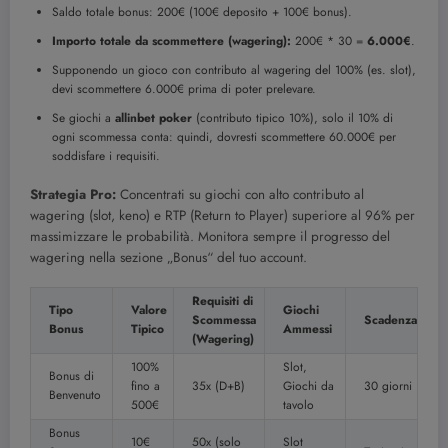
Saldo totale bonus: 200€ (100€ deposito + 100€ bonus).
Importo totale da scommettere (wagering):
200€ * 30 =
6.000€
.
Supponendo un gioco con contributo al wagering del 100% (es. slot),
devi scommettere 6.000€ prima di poter prelevare.
Se giochi a
allinbet poker
(contributo tipico 10%), solo il 10% di
ogni scommessa conta: quindi, dovresti scommettere 60.000€ per
soddisfare i requisiti.
Strategia Pro:
Concentrati su giochi con alto contributo al
wagering (slot, keno) e RTP (Return to Player) superiore al 96% per
massimizzare le probabilità. Monitora sempre il progresso del
wagering nella sezione „Bonus“ del tuo account.
Requisiti di
Tipo
Valore
Giochi
Scommessa
Scadenza
Bonus
Tipico
Ammessi
(Wagering)
100%
Slot,
Bonus di
fino a
35x (D+B)
Giochi da
30 giorni
Benvenuto
500€
tavolo
Bonus
10€
50x (solo
Slot