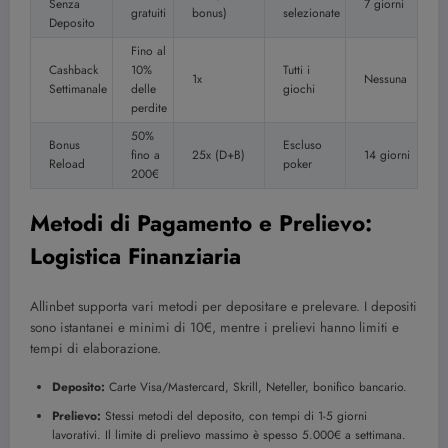
Senza
7 giorni
gratuiti
bonus)
selezionate
Deposito
Fino al
Cashback
10%
Tutti i
1x
Nessuna
Settimanale
delle
giochi
perdite
50%
Bonus
Escluso
fino a
25x (D+B)
14 giorni
Reload
poker
200€
Metodi di Pagamento e Prelievo:
Logistica Finanziaria
Allinbet supporta vari metodi per depositare e prelevare. I depositi
sono istantanei e minimi di 10€, mentre i prelievi hanno limiti e
tempi di elaborazione.
Deposito:
Carte Visa/Mastercard, Skrill, Neteller, bonifico bancario.
Prelievo:
Stessi metodi del deposito, con tempi di 1-5 giorni
lavorativi. Il limite di prelievo massimo è spesso 5.000€ a settimana.