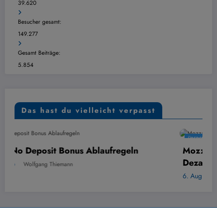
39.620
Besucher gesamt:
149.277
Gesamt Beiträge:
5.854
Das hast du vielleicht verpasst
ÜBERSICHT
n
Mozzart Bet Metode de Retragere: Avanta
Dezavantaje, Viteza
6. August 2026
Wolfgang Thiemann