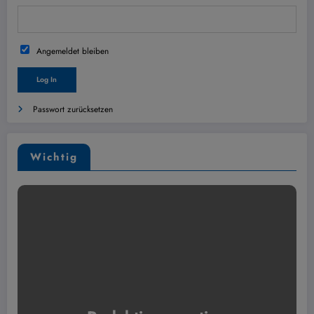
Angemeldet bleiben
Passwort zurücksetzen
Wichtig