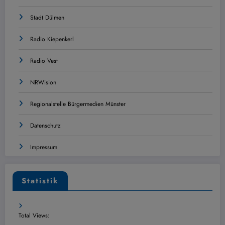
Stadt Dülmen
Radio Kiepenkerl
Radio Vest
NRWision
Regionalstelle Bürgermedien Münster
Datenschutz
Impressum
Statistik
Total Views: