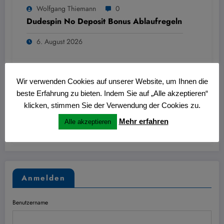
Wolfgang Thiemann
0
Dudespin No Deposit Bonus Ablaufregeln
6. August 2026
Wolfgang Thiemann
0
Wir verwenden Cookies auf unserer Website, um Ihnen die
Mozzart Bet Metode de Retragere:
beste Erfahrung zu bieten. Indem Sie auf „Alle akzeptieren“
Avantaje, Dezavantaje, Viteza
klicken, stimmen Sie der Verwendung der Cookies zu.
Mehr erfahren
Alle akzeptieren
6. August 2026
Anmelden
Benutzername