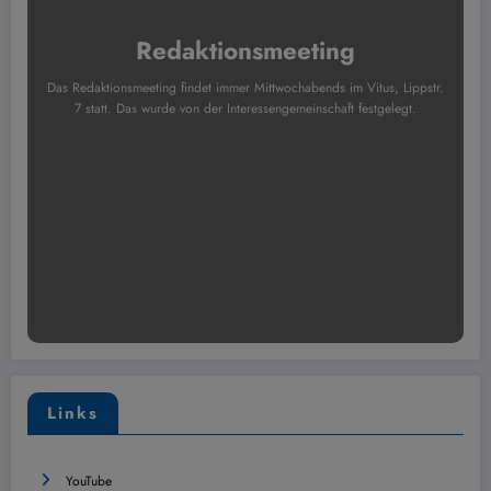
Redaktionsmeeting
Das Redaktionsmeeting findet immer Mittwochabends im Vitus, Lippstr.
7 statt. Das wurde von der Interessengemeinschaft festgelegt.
Links
YouTube