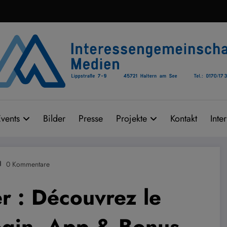
vents
Bilder
Presse
Projekte
Kontakt
Inte
0 Kommentare
r : Découvrez le
ogin, App & Bonus