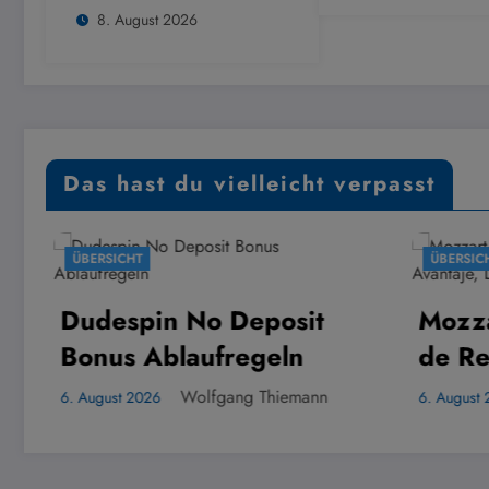
8. August 2026
Das hast du vielleicht verpasst
ÜBERSICHT
n No Deposit
Mozzart Bet Metod
laufregeln
de Retragere:
Avantaje, Dezavant
Wolfgang Thiemann
Wolfgang Thie
6. August 2026
Viteza