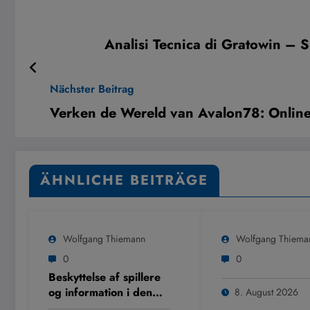
Analisi Tecnica di Gratowin – 
Nächster Beitrag
Verken de Wereld van Avalon78: Online
ÄHNLICHE BEITRÄGE
Wolfgang Thiemann
Wolfgang Thiema
0
0
Beskyttelse af spillere
og information i den
8. August 2026
digitale spilverden