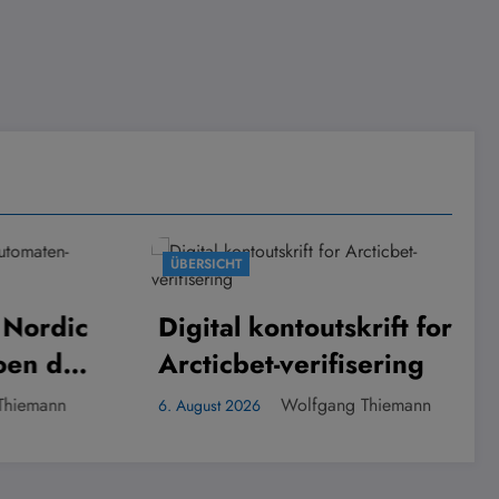
ÜBERSICHT
ÜBERSICHT
igital kontoutskrift for
Scadenza d
rcticbet-verifisering
Free Spins
Sprecarli
Wolfgang Thiemann
Wo
. August 2026
6. August 2026