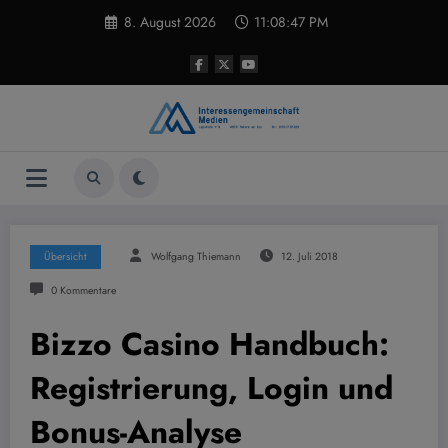
Zum
8. August 2026
11:08:48 PM
Inhalt
springen
Übersicht
Wolfgang Thiemann
12. Juli 2018
0 Kommentare
Bizzo Casino Handbuch:
Registrierung, Login und
Bonus-Analyse