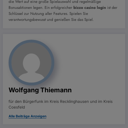
die Wert auf eine große Spielauswahl und regelmäßige
Bonusaktionen legen. Ein erfolgreicher
bizzo casino login
ist der
Schlüssel zur Nutzung aller Features. Spielen Sie
verantwortungsbewusst und genießen Sie das Spiel.
Wolfgang Thiemann
für den Bürgerfunk im Kreis Recklinghausen und im Kreis
Coesfeld
Alle Beiträge Anzeigen