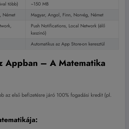
ával több)
~150 MB
g, Német
Magyar, Angol, Finn, Norvég, Német
etwork,
Push Notifications, Local Network (élő
kaszinó)
Automatikus az App Store-on keresztül
az Appban – A Matematika
b az első befizetésre járó 100% fogadási kredit (pl.
tematikája: