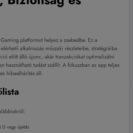
 iGaming platformot helyez a zsebedbe. Ez a
elérhető alkalmazás műszaki részleteibe, stratégiáiba
áció előtt álló újonc, akár tranzakciókat optimalizálni
n használható tudást szállít. A fókuszban az app teljes
x hibaelhárítás áll.
lista
lábbiakról:
.0 vagy újabb.