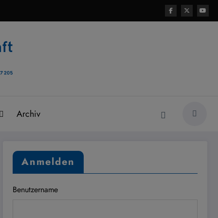
Archiv
Anmelden
Benutzername