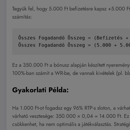
Tegyük fel, hogy 5.000 Ft befizetésre kapsz +5.000 F
számítás:
Összes Fogadandó Összeg = (Befizetés + 
Ez a 350.000 Ft a bónusz alapján készített nyereménye
100%-ban számít a WR-be, de vannak kivételek (pl. bl
Gyakorlati Példa:
Ha 1.000 Ft-ot fogadsz egy 96% RTP-s sloton, a várha
várható vesztesége: 350.000 × 0,04 = 14.000 Ft. Ez a
csökkenhet, ha nem optimális a játékválasztás. Straté