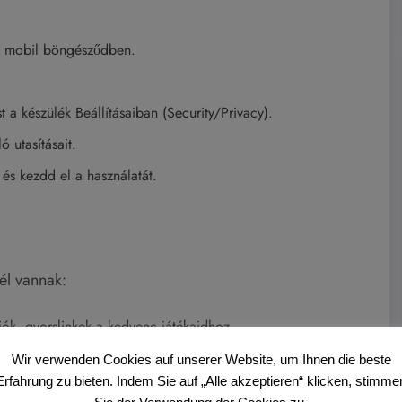
a mobil böngésződben.
 a készülék Beállításaiban (Security/Privacy).
ó utasításait.
és kezdd el a használatát.
nél vannak:
ók, gyorslinkek a kedvenc játékaidhoz.
ő Kaszinó, Jackpots. Hatékony szűrőrendszer (provider,
Wir verwenden Cookies auf unserer Website, um Ihnen die beste
Erfahrung zu bieten. Indem Sie auf „Alle akzeptieren“ klicken, stimme