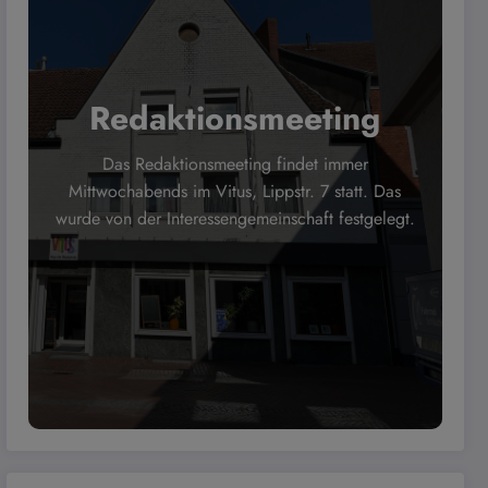
Redaktionsmeeting
Das Redaktionsmeeting findet immer
Mittwochabends im Vitus, Lippstr. 7 statt. Das
wurde von der Interessengemeinschaft festgelegt.