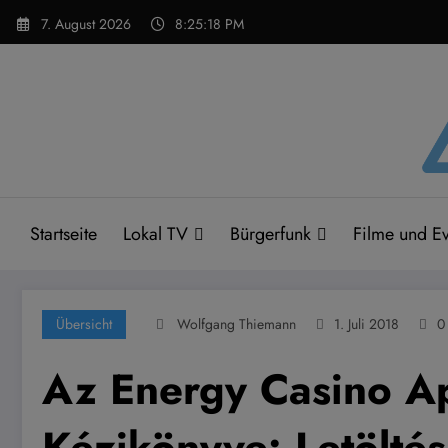
Zum
7. August 2026
8:25:19 PM
Inhalt
springen
Startseite
Lokal TV
Bürgerfunk
Filme und Ev
Übersicht
Wolfgang Thiemann
1. Juli 2018
0
Az Energy Casino Ap
Kézikönyve: Letöltés