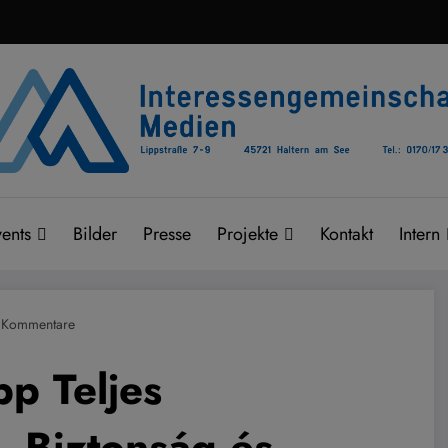
ents
Bilder
Presse
Projekte
Kontakt
Intern
 Kommentare
p Teljes
, Biztonság és