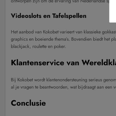
ontworpen zijn om de ervaring van Nederlandse speler
Videoslots en Tafelspellen
Het aanbod van Kokobet varieert van klassieke gokkas
graphics en boeiende thema’s. Bovendien biedt het pla
blackjack, roulette en poker.
Klantenservice van Wereldkl
Bij Kokobet wordt klantenondersteuning serieus geno
al je vragen te beantwoorden, wat bijdraagt aan een v
Conclusie