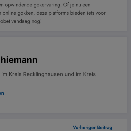
en opwindende gokervaring. Of je nu een
 online gokken, deze platforms bieden iets voor
kobet vandaag nog!
Thiemann
 im Kreis Recklinghausen und im Kreis
en
Vorheriger Beitrag