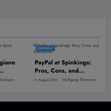
SICHT
ÜBERSICHT
al at Spinkings:
Oceanspin App
s, Cons, and
für iPhone-Spi
rnatives
Wolfgang Thiemann
Wolfgan
st 2026
5. August 2026