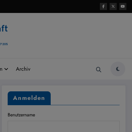
rn
Archiv
Anmelden
Benutzername