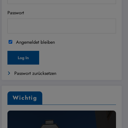
Passwort
Angemeldet bleiben
Passwort zurücksetzen
Wichtig