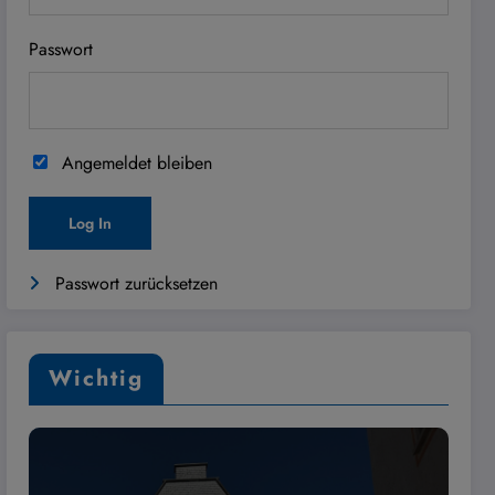
Passwort
Angemeldet bleiben
Passwort zurücksetzen
Wichtig