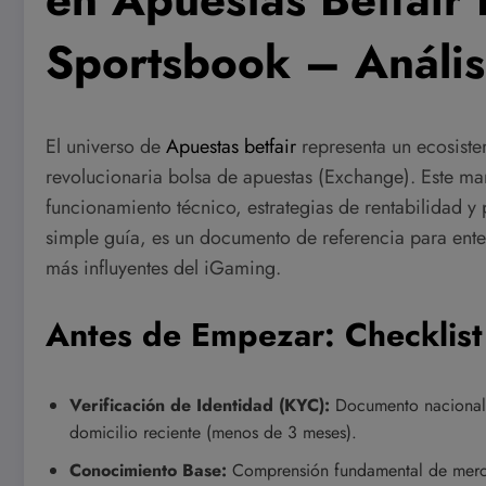
Sportsbook – Análi
El universo de
Apuestas betfair
representa un ecosiste
revolucionaria bolsa de apuestas (Exchange). Este ma
funcionamiento técnico, estrategias de rentabilidad y
simple guía, es un documento de referencia para enten
más influyentes del iGaming.
Antes de Empezar: Checklist
Verificación de Identidad (KYC):
Documento nacional d
domicilio reciente (menos de 3 meses).
Conocimiento Base:
Comprensión fundamental de mercad