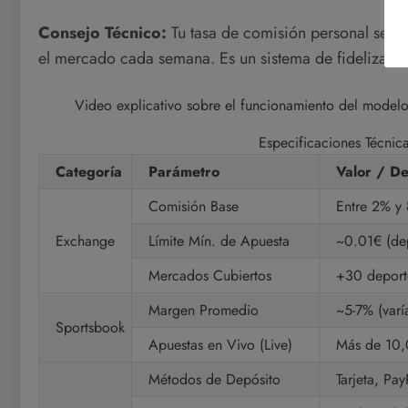
Consejo Técnico:
Tu tasa de comisión personal se r
el mercado cada semana. Es un sistema de fidelizació
Video explicativo sobre el funcionamiento del modelo 
Especificaciones Técnica
Categoría
Parámetro
Valor / De
Comisión Base
Entre 2% y 
Exchange
Límite Mín. de Apuesta
~0.01€ (de
Mercados Cubiertos
+30 deporte
Margen Promedio
~5-7% (varí
Sportsbook
Apuestas en Vivo (Live)
Más de 10,
Métodos de Depósito
Tarjeta, Pay