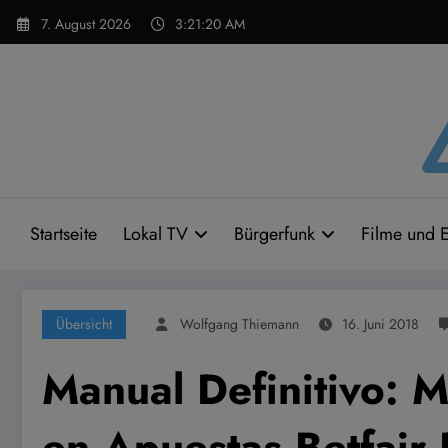
Zum
7. August 2026
3:21:21 AM
Inhalt
springen
Startseite
Lokal TV
Bürgerfunk
Filme und E
Übersicht
Wolfgang Thiemann
16. Juni 2018
Manual Definitivo: 
en Apuestas Betfair