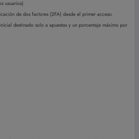
s usuarios).
icación de dos factores (2FA) desde el primer acceso.
 inicial destinado solo a apuestas y un porcentaje máximo por