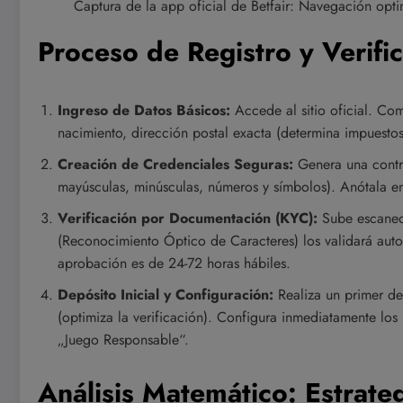
Captura de la app oficial de Betfair: Navegación opti
Proceso de Registro y Verifi
Ingreso de Datos Básicos:
Accede al sitio oficial. Co
nacimiento, dirección postal exacta (determina impuestos
Creación de Credenciales Seguras:
Genera una contra
mayúsculas, minúsculas, números y símbolos). Anótala en
Verificación por Documentación (KYC):
Sube escaneos
(Reconocimiento Óptico de Caracteres) los validará aut
aprobación es de 24-72 horas hábiles.
Depósito Inicial y Configuración:
Realiza un primer de
(optimiza la verificación). Configura inmediatamente los
„Juego Responsable“.
Análisis Matemático: Estrate