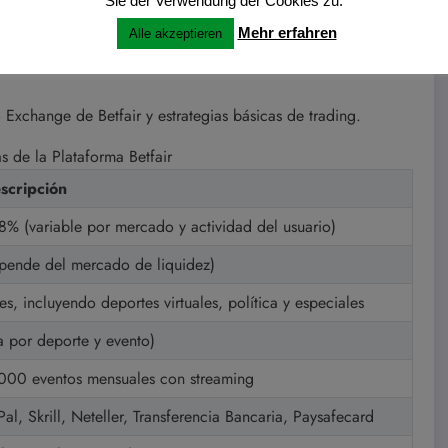
Sie der Verwendung der Cookies zu.
educe en función del volumen de apuestas realizado en
Mehr erfahren
Alle akzeptieren
n basado en actividad, no en pérdidas.
Exchange de Betfair y estrategias básicas de trading.
s de la Plataforma Betfair
scripción
8% (variable por mercado y actividad del usuario)
pende del mercado de liquidez)
s, incluyendo deportes virtuales, política y especiales
a por deporte y evento)
000 eventos mensuales con streaming
Pal, Skrill, Neteller, Transferencia Bancaria, Paysafecard