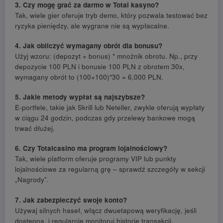
3. Czy mogę grać za darmo w Total kasyno?
Tak, wiele gier oferuje tryb demo, który pozwala testować bez
ryzyka pieniędzy, ale wygrane nie są wypłacalne.
4. Jak obliczyć wymagany obrót dla bonusu?
Użyj wzoru: (depozyt + bonus) * mnożnik obrotu. Np., przy
depozycie 100 PLN i bonusie 100 PLN z obrotem 30x,
wymagany obrót to (100+100)*30 = 6,000 PLN.
5. Jakie metody wypłat są najszybsze?
E-portfele, takie jak Skrill lub Neteller, zwykle oferują wypłaty
w ciągu 24 godzin, podczas gdy przelewy bankowe mogą
trwać dłużej.
6. Czy Totalcasino ma program lojalnościowy?
Tak, wiele platform oferuje programy VIP lub punkty
lojalnościowe za regularną grę – sprawdź szczegóły w sekcji
„Nagrody”.
7. Jak zabezpieczyć swoje konto?
Używaj silnych haseł, włącz dwuetapową weryfikację, jeśli
dostępna, i regularnie monitoruj historię transakcji.