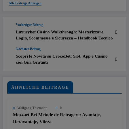
Alle Beiträge Anzeigen
Vorheriger Beitrag
Luxurybet Casino Walkthrough: Masterizzare
Login, Scommesse e Sicurezza – Handbook Tecnico
Nächster Beitrag
Scopri le Novità su CrocoBet: Slot, App e Casino
con Giri Gratuiti
ÄHNLICHE BEITRÄGE
Wolfgang Thiemann
0
Mozzart Bet Metode de Retragere: Avantaje,
Dezavantaje, Viteza