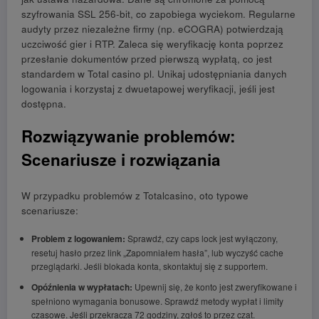
szyfrowania SSL 256-bit, co zapobiega wyciekom. Regularne
audyty przez niezależne firmy (np. eCOGRA) potwierdzają
uczciwość gier i RTP. Zaleca się weryfikację konta poprzez
przesłanie dokumentów przed pierwszą wypłatą, co jest
standardem w Total casino pl. Unikaj udostępniania danych
logowania i korzystaj z dwuetapowej weryfikacji, jeśli jest
dostępna.
Rozwiązywanie problemów:
Scenariusze i rozwiązania
W przypadku problemów z Totalcasino, oto typowe
scenariusze:
Problem z logowaniem:
Sprawdź, czy caps lock jest wyłączony,
resetuj hasło przez link „Zapomniałem hasła”, lub wyczyść cache
przeglądarki. Jeśli blokada konta, skontaktuj się z supportem.
Opóźnienia w wypłatach:
Upewnij się, że konto jest zweryfikowane i
spełniono wymagania bonusowe. Sprawdź metody wypłat i limity
czasowe. Jeśli przekracza 72 godziny, zgłoś to przez czat.