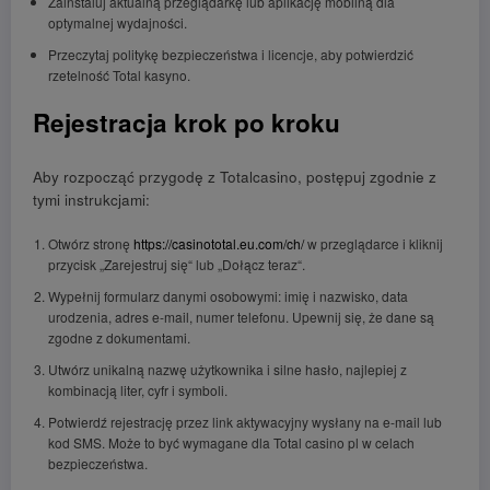
Zainstaluj aktualną przeglądarkę lub aplikację mobilną dla
optymalnej wydajności.
Przeczytaj politykę bezpieczeństwa i licencje, aby potwierdzić
rzetelność Total kasyno.
Rejestracja krok po kroku
Aby rozpocząć przygodę z Totalcasino, postępuj zgodnie z
tymi instrukcjami:
Otwórz stronę
https://casinototal.eu.com/ch/
w przeglądarce i kliknij
przycisk „Zarejestruj się“ lub „Dołącz teraz“.
Wypełnij formularz danymi osobowymi: imię i nazwisko, data
urodzenia, adres e-mail, numer telefonu. Upewnij się, że dane są
zgodne z dokumentami.
Utwórz unikalną nazwę użytkownika i silne hasło, najlepiej z
kombinacją liter, cyfr i symboli.
Potwierdź rejestrację przez link aktywacyjny wysłany na e-mail lub
kod SMS. Może to być wymagane dla Total casino pl w celach
bezpieczeństwa.