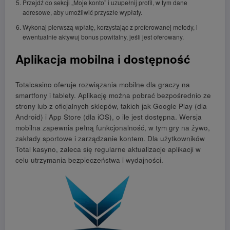
Przejdź do sekcji „Moje konto” i uzupełnij profil, w tym dane
adresowe, aby umożliwić przyszłe wypłaty.
Wykonaj pierwszą wpłatę, korzystając z preferowanej metody, i
ewentualnie aktywuj bonus powitalny, jeśli jest oferowany.
Aplikacja mobilna i dostępność
Totalcasino oferuje rozwiązania mobilne dla graczy na
smartfony i tablety. Aplikację można pobrać bezpośrednio ze
strony lub z oficjalnych sklepów, takich jak Google Play (dla
Android) i App Store (dla iOS), o ile jest dostępna. Wersja
mobilna zapewnia pełną funkcjonalność, w tym gry na żywo,
zakłady sportowe i zarządzanie kontem. Dla użytkowników
Total kasyno, zaleca się regularne aktualizacje aplikacji w
celu utrzymania bezpieczeństwa i wydajności.