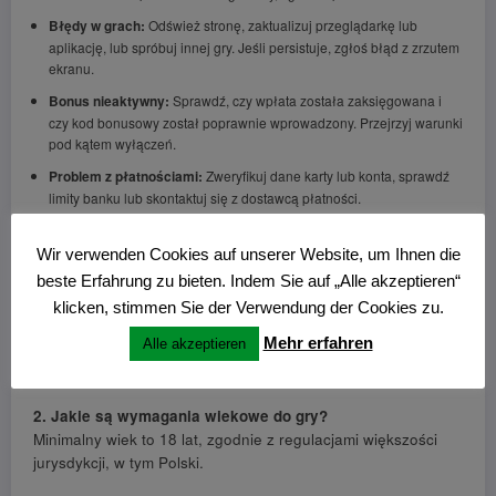
Błędy w grach:
Odśwież stronę, zaktualizuj przeglądarkę lub
aplikację, lub spróbuj innej gry. Jeśli persistuje, zgłoś błąd z zrzutem
ekranu.
Bonus nieaktywny:
Sprawdź, czy wpłata została zaksięgowana i
czy kod bonusowy został poprawnie wprowadzony. Przejrzyj warunki
pod kątem wyłączeń.
Problem z płatnościami:
Zweryfikuj dane karty lub konta, sprawdź
limity banku lub skontaktuj się z dostawcą płatności.
Rozszerzone FAQ (8-10 pytań)
Wir verwenden Cookies auf unserer Website, um Ihnen die
beste Erfahrung zu bieten. Indem Sie auf „Alle akzeptieren“
1. Czy Totalcasino jest legalne w Polsce?
klicken, stimmen Sie der Verwendung der Cookies zu.
Tak, Total casino pl powinno działać zgodnie z polskimi
Mehr erfahren
Alle akzeptieren
przepisami hazardowymi, ale upewnij się, że posiada
odpowiednie zezwolenia i jest dostępne dla graczy z Polski.
2. Jakie są wymagania wiekowe do gry?
Minimalny wiek to 18 lat, zgodnie z regulacjami większości
jurysdykcji, w tym Polski.