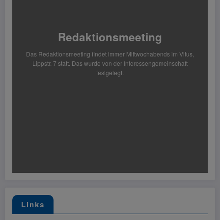
Redaktionsmeeting
Das Redaktionsmeeting findet immer Mittwochabends im Vitus,
Lippstr. 7 statt. Das wurde von der Interessengemeinschaft
festgelegt.
Links