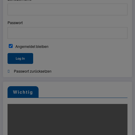
Passwort
Angemeldet bleiben
Passwort zurücksetzen
Wichtig