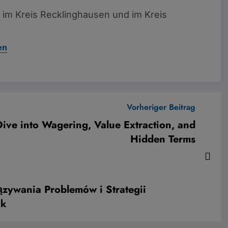
 im Kreis Recklinghausen und im Kreis
en
Vorheriger Beitrag
ive into Wagering, Value Extraction, and
Hidden Terms
ązywania Problemów i Strategii
ik