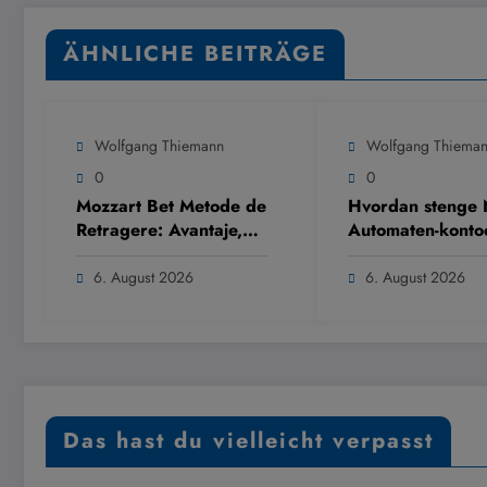
ÄHNLICHE BEITRÄGE
Wolfgang Thiemann
Wolfgang Thiema
0
0
Mozzart Bet Metode de
Hvordan stenge 
Retragere: Avantaje,
Automaten-konto
Dezavantaje, Viteza
permanent
6. August 2026
6. August 2026
Das hast du vielleicht verpasst