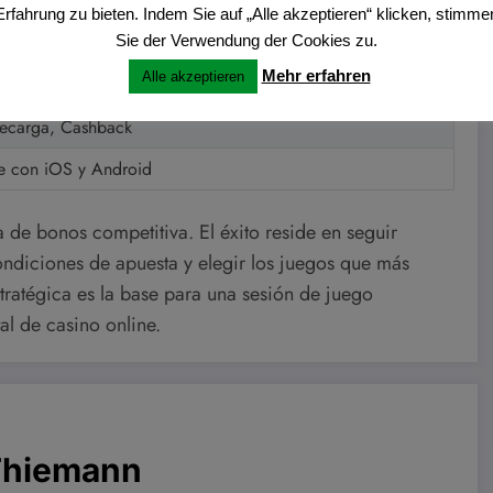
ming
Erfahrung zu bieten. Indem Sie auf „Alle akzeptieren“ klicken, stimme
Sie der Verwendung der Cookies zu.
D, PLN, etc.
Mehr erfahren
Alle akzeptieren
nte 10 € / $
Recarga, Cashback
le con iOS y Android
 de bonos competitiva. El éxito reside en seguir
ondiciones de apuesta y elegir los juegos que más
stratégica es la base para una sesión de juego
l de casino online.
Thiemann