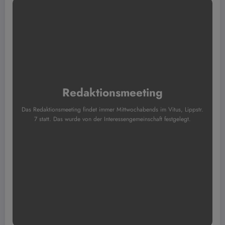
Redaktionsmeeting
Das Redaktionsmeeting findet immer Mittwochabends im Vitus, Lippstr.
7 statt. Das wurde von der Interessengemeinschaft festgelegt.