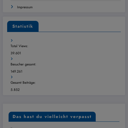
Impressum
Statistik
Total Views:
39.601
Besucher gesamt:
149.261
Gesamt Beiträge:
5.852
Das hast du vielleicht verpasst