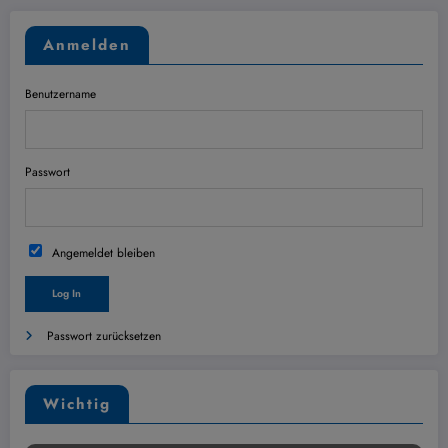
Anmelden
Benutzername
Passwort
Angemeldet bleiben
Passwort zurücksetzen
Wichtig