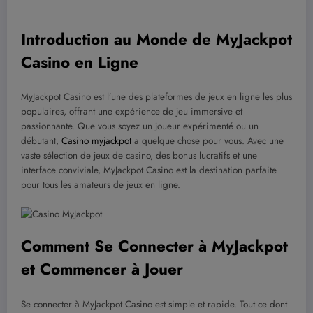
Introduction au Monde de MyJackpot
Casino en Ligne
MyJackpot Casino est l’une des plateformes de jeux en ligne les plus
populaires, offrant une expérience de jeu immersive et
passionnante. Que vous soyez un joueur expérimenté ou un
débutant,
Casino myjackpot
a quelque chose pour vous. Avec une
vaste sélection de jeux de casino, des bonus lucratifs et une
interface conviviale, MyJackpot Casino est la destination parfaite
pour tous les amateurs de jeux en ligne.
Comment Se Connecter à MyJackpot
et Commencer à Jouer
Se connecter à MyJackpot Casino est simple et rapide. Tout ce dont