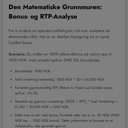
Den Matematiske Grunnmuren:
Bonus- og RTP-Analyse
For å vurdere en operators pålitelighet, må man analysere de
økonomiske vilkår. Her er en detaljert beregning på en typisk
CoolBet bonus.
Scenario:
Du mottar en 100% velkomstbonus på casino opp til
1000 NOK, med omsetningskrav (WR) 30x bonusbeløp.
Bonusbeløp: 1000 NOK
Total omsetning nødvendig: 1000 NOK * 30 = 30,000 NOK
Forventet gjennomsnittlig RTP (Return to Player) på CoolBet kasino
spill er ~96.5%.
Teoretisk tap gjennom omsetning: (100% – RTP) * Total Omsetning =
(3.5%) * 30,000 NOK = 1050 NOK.
Dette viser at selv med bonus, forventet netto tap er ca. 50 NOK (1050
NOK tap – 1000 NOK bonus). Dette understreker at bonuser er en
risikostruktur, ikke garantert gevinst.