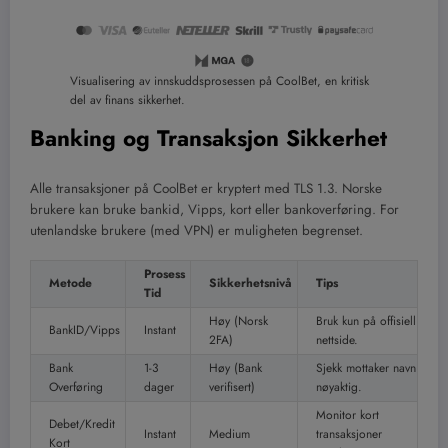
Visualisering av innskuddsprosessen på CoolBet, en kritisk
del av finans sikkerhet.
Banking og Transaksjon Sikkerhet
Alle transaksjoner på CoolBet er kryptert med TLS 1.3. Norske
brukere kan bruke bankid, Vipps, kort eller bankoverføring. For
utenlandske brukere (med VPN) er muligheten begrenset.
Prosess
Metode
Sikkerhetsnivå
Tips
Tid
Høy (Norsk
Bruk kun på offisiell
BankID/Vipps
Instant
2FA)
nettside.
Bank
1-3
Høy (Bank
Sjekk mottaker navn
Overføring
dager
verifisert)
nøyaktig.
Monitor kort
Debet/Kredit
Instant
Medium
transaksjoner
Kort