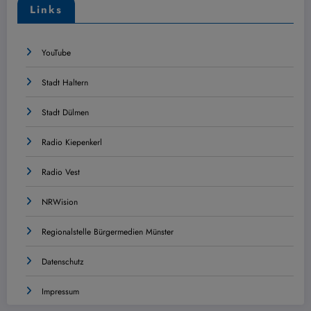
Links
YouTube
Stadt Haltern
Stadt Dülmen
Radio Kiepenkerl
Radio Vest
NRWision
Regionalstelle Bürgermedien Münster
Datenschutz
Impressum