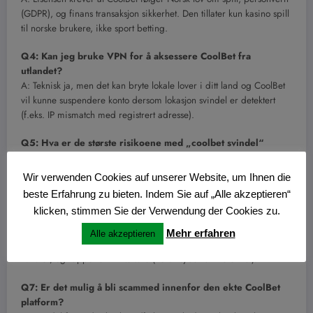
(GDPR), og finans transaksjon sikkerhet. Den tillater kun kasino spill
til norske brukere, ikke sport betting.
Q4: Kan jeg bruke VPN for å aksessere CoolBet fra
utlandet?
A: Teknisk ja, men det kan bryte lokale lover i ditt land og CoolBet
vil kunne suspendere konto dersom lokasjon svindel er detektert
(f.eks. IP mismatch med registrert adresse).
Q5: Hva er de største risikoene med „coolbet svindel“
nettsider?
A: 1. Finans svindel: Penger sendt til falsk mottaker. 2.
Wir verwenden Cookies auf unserer Website, um Ihnen die
Identitetssvindel: Personlig info solgt på black market. 3. Malware:
beste Erfahrung zu bieten. Indem Sie auf „Alle akzeptieren“
Nedlastning av skadelig software via falske „app“ lenker.
klicken, stimmen Sie der Verwendung der Cookies zu.
Q6: Hvordan rapporterer jeg en falsk CoolBet nettside?
Mehr erfahren
Alle akzeptieren
A: Kontakt Norsk Bransjeforening for Pengespill via deres offisielle
kanaler, og rapporter til Netsafe (norsk cyber crime enhet).
Q7: Er det mulig å bli scammed innenfor den ekte CoolBet
platform?