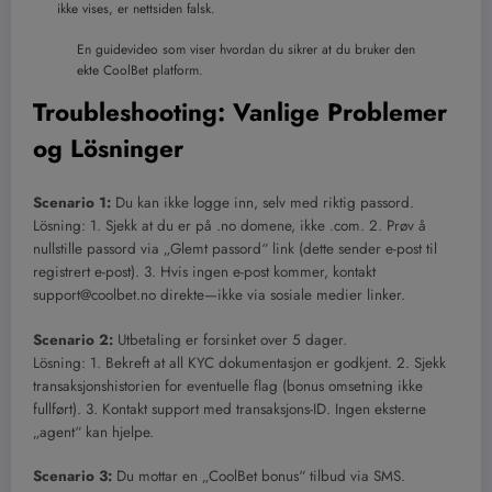
ikke vises, er nettsiden falsk.
En guidevideo som viser hvordan du sikrer at du bruker den
ekte CoolBet platform.
Troubleshooting: Vanlige Problemer
og Lösninger
Scenario 1:
Du kan ikke logge inn, selv med riktig passord.
Lösning: 1. Sjekk at du er på .no domene, ikke .com. 2. Prøv å
nullstille passord via „Glemt passord“ link (dette sender e-post til
registrert e-post). 3. Hvis ingen e-post kommer, kontakt
support@coolbet.no direkte—ikke via sosiale medier linker.
Scenario 2:
Utbetaling er forsinket over 5 dager.
Lösning: 1. Bekreft at all KYC dokumentasjon er godkjent. 2. Sjekk
transaksjonshistorien for eventuelle flag (bonus omsetning ikke
fullført). 3. Kontakt support med transaksjons-ID. Ingen eksterne
„agent“ kan hjelpe.
Scenario 3:
Du mottar en „CoolBet bonus“ tilbud via SMS.