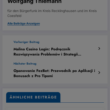
Wolfgang Thiemann
für den Bürgerfunk im Kreis Recklinghausen und im Kreis
Coesfeld
Alle Beiträge Anzeigen
Vorheriger Beitrag
Malina Casino Login: Podręcznik
Rozwiązywania Problemów i Strategii
Bezpieczeństwa – Kompletny Przewodnik
Nächster Beitrag
Opanowanie FezBet: Przewodnik po Aplikacji i
Bonusach z Pro Tipami
ÄHNLICHE BEITRÄGE