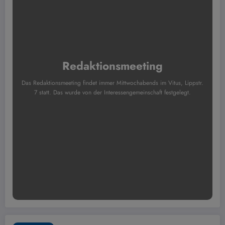
Redaktionsmeeting
Das Redaktionsmeeting findet immer Mittwochabends im Vitus, Lippstr.
7 statt. Das wurde von der Interessengemeinschaft festgelegt.