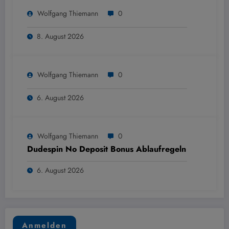
Wolfgang Thiemann
0
8. August 2026
Wolfgang Thiemann
0
6. August 2026
Wolfgang Thiemann
0
Dudespin No Deposit Bonus Ablaufregeln
6. August 2026
Anmelden