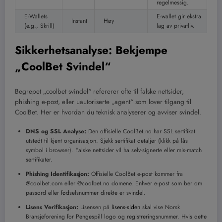
regelmessig.
E-Wallets
E-wallet gir ekstra
Instant
Høy
(e.g., Skrill)
lag av privatliv.
Sikkerhetsanalyse: Bekjempe
„CoolBet Svindel“
Begrepet „coolbet svindel“ refererer ofte til falske nettsider,
phishing e-post, eller uautoriserte „agent“ som lover tilgang til
CoolBet. Her er hvordan du teknisk analyserer og avviser svindel.
DNS og SSL Analyse:
Den offisielle CoolBet.no har SSL sertifikat
utstedt til kjent organisasjon. Sjekk sertifikat detaljer (klikk på lås
symbol i browser). Falske nettsider vil ha selv-signerte eller mis-match
sertifikater.
Phishing Identifikasjon:
Offisielle CoolBet e-post kommer fra
@coolbet.com eller @coolbet.no domene. Enhver e-post som ber om
passord eller fødselsnummer direkte er svindel.
Lisens Verifikasjon:
Lisensen på
lisens-siden
skal vise Norsk
Bransjeforening for Pengespill logo og registreringsnummer. Hvis dette