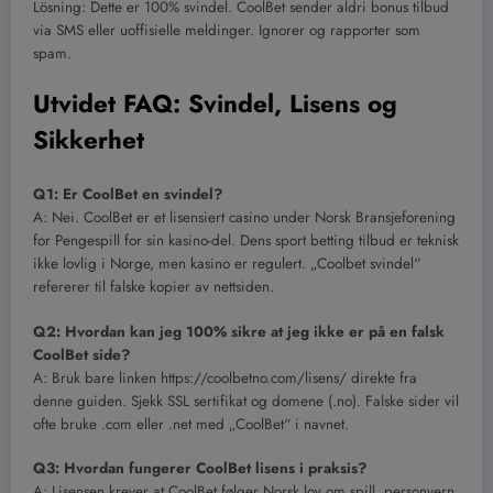
Lösning: Dette er 100% svindel. CoolBet sender aldri bonus tilbud
via SMS eller uoffisielle meldinger. Ignorer og rapporter som
spam.
Utvidet FAQ: Svindel, Lisens og
Sikkerhet
Q1: Er CoolBet en svindel?
A: Nei. CoolBet er et lisensiert casino under Norsk Bransjeforening
for Pengespill for sin kasino-del. Dens sport betting tilbud er teknisk
ikke lovlig i Norge, men kasino er regulert. „Coolbet svindel“
refererer til falske kopier av nettsiden.
Q2: Hvordan kan jeg 100% sikre at jeg ikke er på en falsk
CoolBet side?
A: Bruk bare linken https://coolbetno.com/lisens/ direkte fra
denne guiden. Sjekk SSL sertifikat og domene (.no). Falske sider vil
ofte bruke .com eller .net med „CoolBet“ i navnet.
Q3: Hvordan fungerer CoolBet lisens i praksis?
A: Lisensen krever at CoolBet følger Norsk lov om spill, personvern