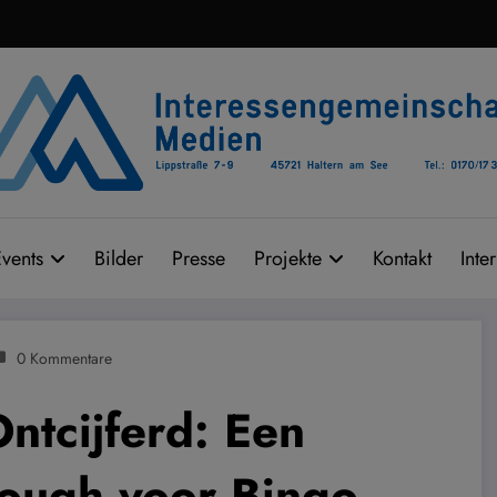
vents
Bilder
Presse
Projekte
Kontakt
Inte
0 Kommentare
ntcijferd: Een
ough voor Bingo