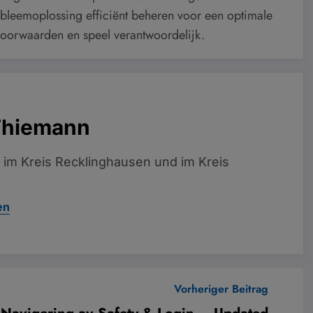
robleemoplossing efficiënt beheren voor een optimale
 voorwaarden en speel verantwoordelijk.
Thiemann
 im Kreis Recklinghausen und im Kreis
en
Vorheriger Beitrag