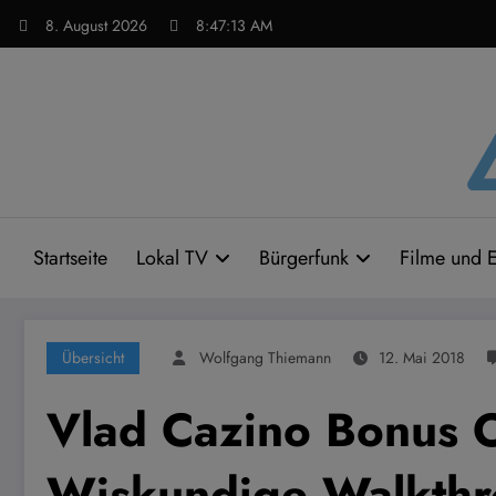
Zum
8. August 2026
8:47:14 AM
Inhalt
springen
Startseite
Lokal TV
Bürgerfunk
Filme und E
Übersicht
Wolfgang Thiemann
12. Mai 2018
Vlad Cazino Bonus O
Wiskundige Walkthr