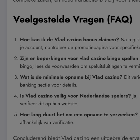
Veelgestelde Vragen (FAQ)
Hoe kan ik de Vlad cazino bonus claimen?
Na regist
je account; controleer de promotiepagina voor specifiek
Zijn er beperkingen voor vlad cazino bingo spelle
bingo; lees de voorwaarden om speluitsluitingen te vermi
Wat is de minimale opname bij Vlad cazino?
Dit vari
banking sectie voor details.
Is Vlad cazino veilig voor Nederlandse spelers?
Ja, 
verifieer dit op hun website.
Hoe lang duurt het om een opname te verwerken?
E
afhankelijk van verificatie.
Concluderend biedt Vlad cazino een uitgebreide erv