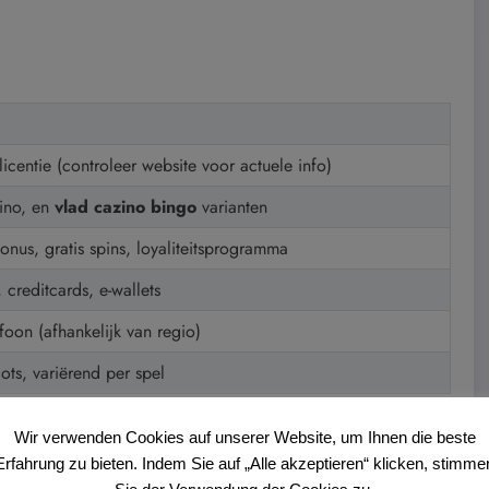
icentie (controleer website voor actuele info)
sino, en
vlad cazino bingo
varianten
nus, gratis spins, loyaliteitsprogramma
 creditcards, e-wallets
efoon (afhankelijk van regio)
ts, variërend per spel
ig Voorbeeld
Wir verwenden Cookies auf unserer Website, um Ihnen die beste
Erfahrung zu bieten. Indem Sie auf „Alle akzeptieren“ klicken, stimme