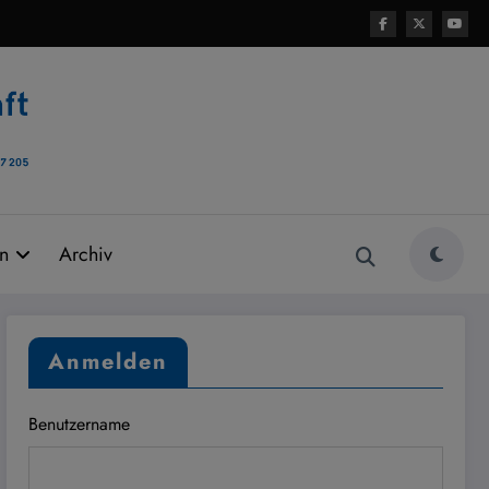
rn
Archiv
Anmelden
Benutzername