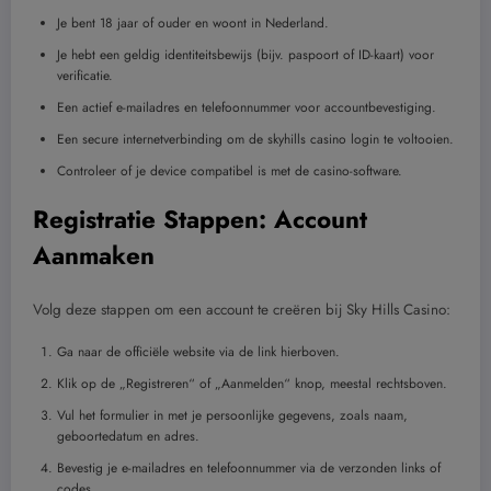
Je bent 18 jaar of ouder en woont in Nederland.
Je hebt een geldig identiteitsbewijs (bijv. paspoort of ID-kaart) voor
verificatie.
Een actief e-mailadres en telefoonnummer voor accountbevestiging.
Een secure internetverbinding om de skyhills casino login te voltooien.
Controleer of je device compatibel is met de casino-software.
Registratie Stappen: Account
Aanmaken
Volg deze stappen om een account te creëren bij Sky Hills Casino:
Ga naar de officiële website via de link hierboven.
Klik op de „Registreren“ of „Aanmelden“ knop, meestal rechtsboven.
Vul het formulier in met je persoonlijke gegevens, zoals naam,
geboortedatum en adres.
Bevestig je e-mailadres en telefoonnummer via de verzonden links of
codes.