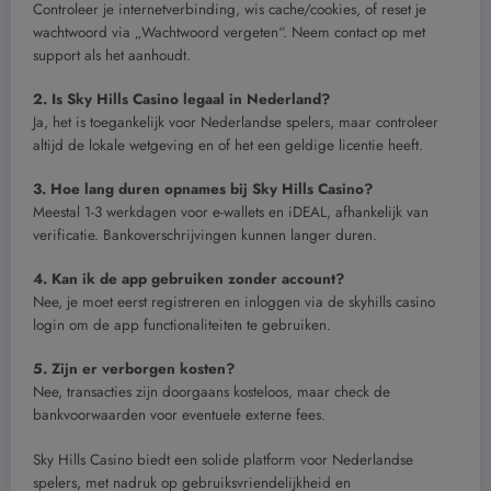
Controleer je internetverbinding, wis cache/cookies, of reset je
wachtwoord via „Wachtwoord vergeten“. Neem contact op met
support als het aanhoudt.
2. Is Sky Hills Casino legaal in Nederland?
Ja, het is toegankelijk voor Nederlandse spelers, maar controleer
altijd de lokale wetgeving en of het een geldige licentie heeft.
3. Hoe lang duren opnames bij Sky Hills Casino?
Meestal 1-3 werkdagen voor e-wallets en iDEAL, afhankelijk van
verificatie. Bankoverschrijvingen kunnen langer duren.
4. Kan ik de app gebruiken zonder account?
Nee, je moet eerst registreren en inloggen via de skyhills casino
login om de app functionaliteiten te gebruiken.
5. Zijn er verborgen kosten?
Nee, transacties zijn doorgaans kosteloos, maar check de
bankvoorwaarden voor eventuele externe fees.
Sky Hills Casino biedt een solide platform voor Nederlandse
spelers, met nadruk op gebruiksvriendelijkheid en