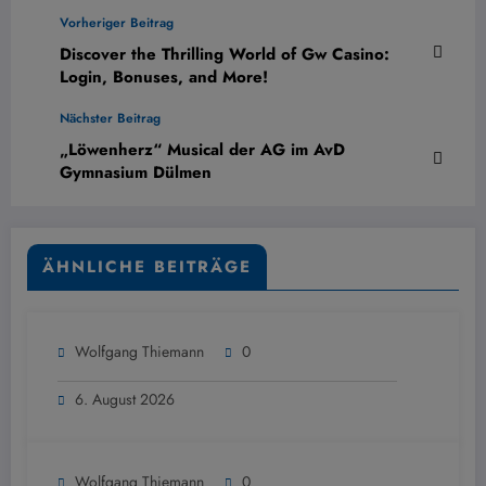
Vorheriger Beitrag
Discover the Thrilling World of Gw Casino:
Login, Bonuses, and More!
Nächster Beitrag
„Löwenherz“ Musical der AG im AvD
Gymnasium Dülmen
ÄHNLICHE BEITRÄGE
Wolfgang Thiemann
0
6. August 2026
Wolfgang Thiemann
0