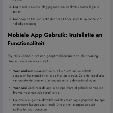
Log in met je nieuwe inloggegevens om de skyhills casino login te
testen.
Doorloop de KYC-verificatie door een ID-document te uploaden voor
volledige toegang.
Mobiele App Gebruik: Installatie en
Functionaliteit
Sky Hills Casino biedt een geoptimaliseerde mobiele ervaring.
Hier is hoe je de app instelt:
Voor Android:
Download de APK-file direct van de website,
aangezien het mogelijk niet in de Play Store staat. Zorg dat installaties
van onbekende bronnen zijn toegestaan in je device-instellingen.
Voor iOS:
Zoek naar de app in de App Store of gebruik de mobiele
browser voor een web-based versie.
Na installatie, gebruik dezelfde skyhills casino login gegevens. De app
ondersteunt features zoals touch ID voor snel inloggen en push-
notificaties voor bonussen.