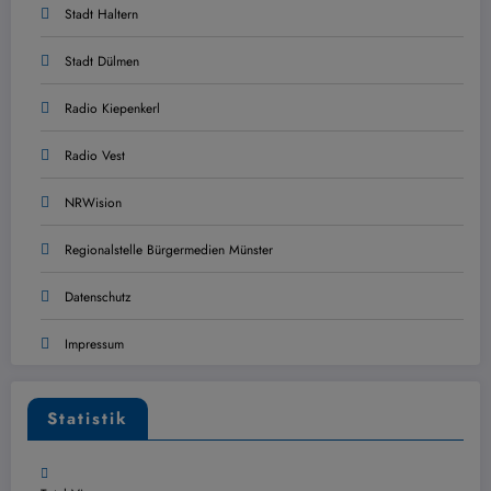
Stadt Haltern
Stadt Dülmen
Radio Kiepenkerl
Radio Vest
NRWision
Regionalstelle Bürgermedien Münster
Datenschutz
Impressum
Statistik