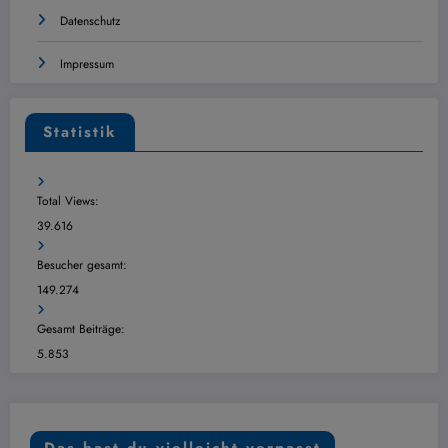
Datenschutz
Impressum
Statistik
Total Views:
39.616
Besucher gesamt:
149.274
Gesamt Beiträge:
5.853
Das hast du vielleicht verpasst