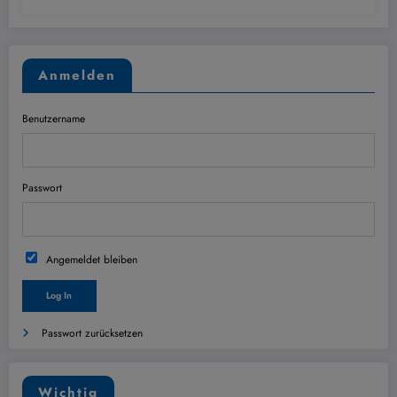
Anmelden
Benutzername
Passwort
Angemeldet bleiben
Passwort zurücksetzen
Wichtig