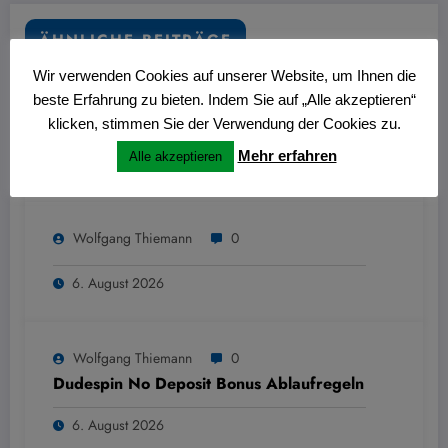
ÄHNLICHE BEITRÄGE
Wir verwenden Cookies auf unserer Website, um Ihnen die
beste Erfahrung zu bieten. Indem Sie auf „Alle akzeptieren“
Wolfgang Thiemann
0
klicken, stimmen Sie der Verwendung der Cookies zu.
Mehr erfahren
Alle akzeptieren
8. August 2026
Wolfgang Thiemann
0
6. August 2026
Wolfgang Thiemann
0
Dudespin No Deposit Bonus Ablaufregeln
6. August 2026