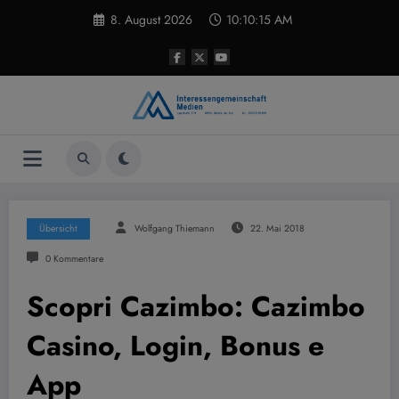
Zum
8. August 2026
10:10:16 AM
Inhalt
springen
Übersicht
Wolfgang Thiemann
22. Mai 2018
0 Kommentare
Scopri Cazimbo: Cazimbo
Casino, Login, Bonus e
App