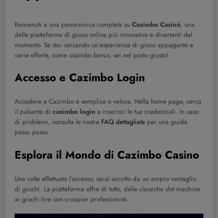
Benvenuti a una panoramica completa su
Cazimbo Casinò
, una
delle piattaforme di gioco online più innovative e divertenti del
momento. Se stai cercando un’esperienza di gioco appagante e
varie offerte, come
cazimbo bonus
, sei nel posto giusto!
Accesso e Cazimbo Login
Accedere a Cazimbo è semplice e veloce. Nella home page, cerca
il pulsante di
cazimbo login
e inserisci le tue credenziali. In caso
di problemi, consulta le nostre
FAQ dettagliate
per una guida
passo passo.
Esplora il Mondo di Cazimbo Casino
Una volta effettuato l’accesso, sarai accolto da un ampio ventaglio
di giochi. La piattaforma offre di tutto, dalle classiche slot machine
ai giochi live con croupier professionisti.