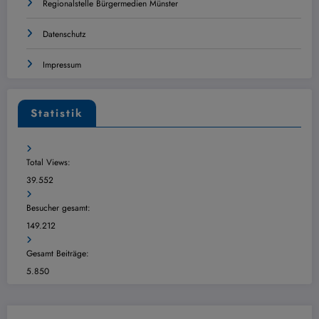
Regionalstelle Bürgermedien Münster
Datenschutz
Impressum
Statistik
Total Views:
39.552
Besucher gesamt:
149.212
Gesamt Beiträge:
5.850