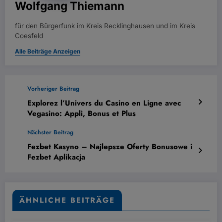
Wolfgang Thiemann
für den Bürgerfunk im Kreis Recklinghausen und im Kreis
Coesfeld
Alle Beiträge Anzeigen
Vorheriger Beitrag
Explorez l’Univers du Casino en Ligne avec
Vegasino: Appli, Bonus et Plus
Nächster Beitrag
Fezbet Kasyno – Najlepsze Oferty Bonusowe i
Fezbet Aplikacja
ÄHNLICHE BEITRÄGE