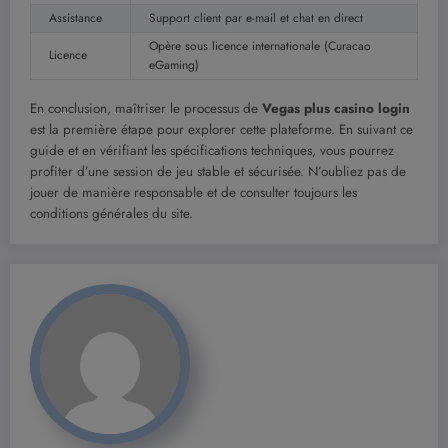
Assistance
Support client par e-mail et chat en direct
Opère sous licence internationale (Curacao
Licence
eGaming)
En conclusion, maîtriser le processus de
Vegas plus casino login
est la première étape pour explorer cette plateforme. En suivant ce
guide et en vérifiant les spécifications techniques, vous pourrez
profiter d’une session de jeu stable et sécurisée. N’oubliez pas de
jouer de manière responsable et de consulter toujours les
conditions générales du site.