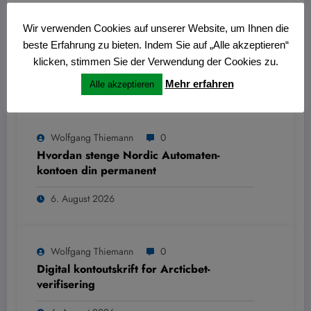
Wolfgang Thiemann
0
Wir verwenden Cookies auf unserer Website, um Ihnen die
Mozzart Bet Metode de Retragere:
beste Erfahrung zu bieten. Indem Sie auf „Alle akzeptieren“
Avantaje, Dezavantaje, Viteza
klicken, stimmen Sie der Verwendung der Cookies zu.
Mehr erfahren
6. August 2026
Alle akzeptieren
Wolfgang Thiemann
0
Hvordan stenge Nordic Automaten-
kontoen din permanent
6. August 2026
Wolfgang Thiemann
0
Digital kontoutskrift for Arcticbet-
verifisering