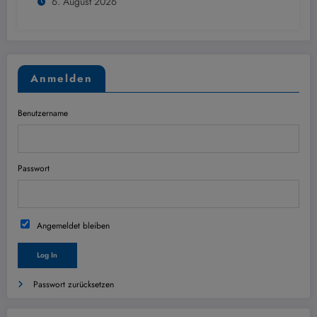
6. August 2026
Anmelden
Benutzername
Passwort
Angemeldet bleiben
Passwort zurücksetzen