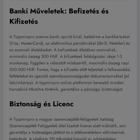
Banki Műveletek: Befizetés és
Kifizetés
A Tippmixpro számos banki opciót kínál, beleértve a bankkártyákat
(Visa, MasterCard), az elektronikus pénztárcákat (Skrill, Neteller) és
az azonnali átutalásokat. A befizetések általában azonnaliak,
minimális összeg 500 HUF. A kifizetések feldolgozási ideje 1-3
munkanap, függően a választott módszertől, maximális összeg napi
500.000 HUF. Fontos, hogy a kifizetés előtt teljesítsd a felhasználási
feltételeket és igazold személyazonosságodat dokumentumokkal (pl.
lakcímkártya). A tippmixpro online platformon keresztül minden
tranzakció titkosítva történik, garantálva a pénzügyi biztonságot.
Biztonság és Licenc
A Tippmixpro a magyar szerencsejáték-felügyeleti hatóság
(Szerencsejáték Felügyelet) által kiadott licensz alatt működik, ami
garantálja a tisztességes játékot és a játékosvédelem előírásainak
betartását. A platform SSL-titkosítást használ az adatvédelem