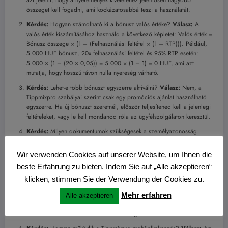
összeget kell fogadni, ami kockázatosabbá teszi a használatát.
Kérdés:
Hogyan számolható ki a bónusz valós értéke?
Válasz:
A
valós érték kiszámításához használd a következő képletet: Valós érték =
Bónusz összege × (1 – (Felhasználási feltétel × (1 – RTP))). Például,
5.000 HUF bónusz, 20x felhasználási feltétel és 95% RTP esetén:
5.000 × (1 – (20 × 0,05)) = 5.000 × (1 – 1) = 0 HUF, ami azt
mutatja, hogy hosszú távon nulla nyereség várható.
Kérdés:
Lehet-e több bónuszt egyszerre aktiválni?
Válasz:
Nem, a
Tippmixpro szabályai szerint csak egy promóciós ajánlat használható
egyszerre. Ha új bónuszt szeretnél, először teljesítened kell a jelenlegi
feltételeket, vagy le kell mondanod róla az ügyfélszolgálaton keresztül.
Kérdés:
Milyen dokumentumok szükségesek a személyazonosság
igazolásához?
Válasz:
Általában érvényes személyi igazolvány vagy
útlevél, valamint lakcímkártya vagy közüzemi számla az elmúlt 3
Wir verwenden Cookies auf unserer Website, um Ihnen die
hónapból. Ezeket szkennelve kell feltölteni a fiók beállításaiban a
beste Erfahrung zu bieten. Indem Sie auf „Alle akzeptieren“
kifizetések aktiválásához.
klicken, stimmen Sie der Verwendung der Cookies zu.
Kérdés:
Mi történik, ha lejár a bónusz időkorlátja?
Válasz:
Ha nem
teljesíted a felhasználási feltételeket a megadott időn belül (pl. 30
Mehr erfahren
Alle akzeptieren
nap), a bónusz és az abból származó nyeremények elévülnek, és
törlődnek a fiókodból. Ezért fontos a időgazdálkodás.