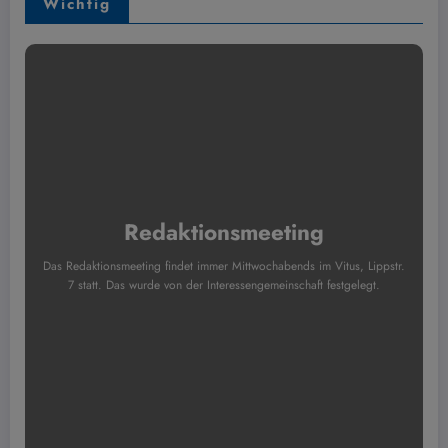
Wichtig
Redaktionsmeeting
Das Redaktionsmeeting findet immer Mittwochabends im Vitus, Lippstr.
7 statt. Das wurde von der Interessengemeinschaft festgelegt.