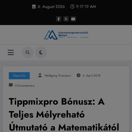
Zum
6. August 2026
9:17:19 AM
Inhalt
springen
Übersicht
Wolfgang Thiemann
6. April 2018
0 Kommentare
Tippmixpro Bónusz: A
Teljes Mélyreható
Útmutató a Matematikától