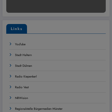
Links
YouTube
Stadt Haltern
Stadt Dülmen
Radio Kiepenkerl
Radio Vest
NRWision
Regionalstelle Bürgermedien Münster