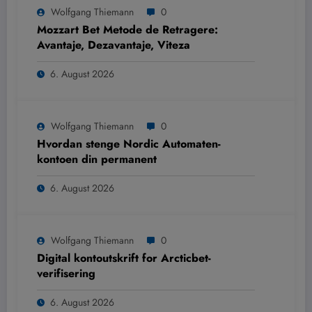
Wolfgang Thiemann
0
Mozzart Bet Metode de Retragere:
Avantaje, Dezavantaje, Viteza
6. August 2026
Wolfgang Thiemann
0
Hvordan stenge Nordic Automaten-
kontoen din permanent
6. August 2026
Wolfgang Thiemann
0
Digital kontoutskrift for Arcticbet-
verifisering
6. August 2026