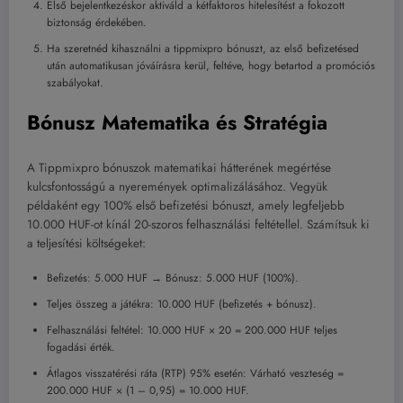
Első bejelentkezéskor aktiváld a kétfaktoros hitelesítést a fokozott
biztonság érdekében.
Ha szeretnéd kihasználni a tippmixpro bónuszt, az első befizetésed
után automatikusan jóváírásra kerül, feltéve, hogy betartod a promóciós
szabályokat.
Bónusz Matematika és Stratégia
A Tippmixpro bónuszok matematikai hátterének megértése
kulcsfontosságú a nyeremények optimalizálásához. Vegyük
példaként egy 100% első befizetési bónuszt, amely legfeljebb
10.000 HUF-ot kínál 20-szoros felhasználási feltétellel. Számítsuk ki
a teljesítési költségeket:
Befizetés: 5.000 HUF → Bónusz: 5.000 HUF (100%).
Teljes összeg a játékra: 10.000 HUF (befizetés + bónusz).
Felhasználási feltétel: 10.000 HUF × 20 = 200.000 HUF teljes
fogadási érték.
Átlagos visszatérési ráta (RTP) 95% esetén: Várható veszteség =
200.000 HUF × (1 – 0,95) = 10.000 HUF.