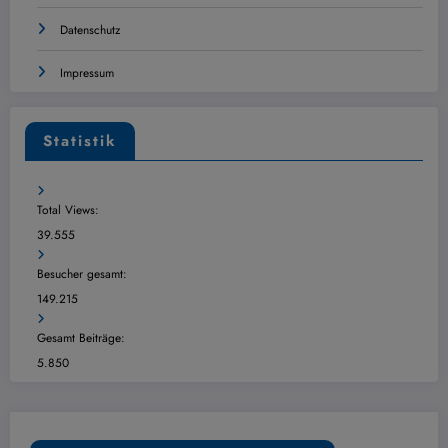
Datenschutz
Impressum
Statistik
Total Views:
39.555
Besucher gesamt:
149.215
Gesamt Beiträge:
5.850