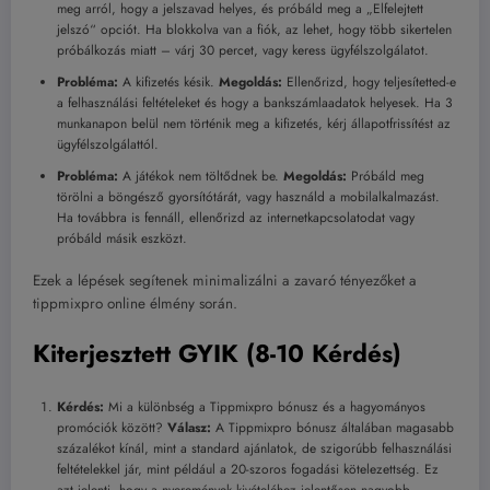
meg arról, hogy a jelszavad helyes, és próbáld meg a „Elfelejtett
jelszó“ opciót. Ha blokkolva van a fiók, az lehet, hogy több sikertelen
próbálkozás miatt – várj 30 percet, vagy keress ügyfélszolgálatot.
Probléma:
A kifizetés késik.
Megoldás:
Ellenőrizd, hogy teljesítetted-e
a felhasználási feltételeket és hogy a bankszámlaadatok helyesek. Ha 3
munkanapon belül nem történik meg a kifizetés, kérj állapotfrissítést az
ügyfélszolgálattól.
Probléma:
A játékok nem töltődnek be.
Megoldás:
Próbáld meg
törölni a böngésző gyorsítótárát, vagy használd a mobilalkalmazást.
Ha továbbra is fennáll, ellenőrizd az internetkapcsolatodat vagy
próbáld másik eszközt.
Ezek a lépések segítenek minimalizálni a zavaró tényezőket a
tippmixpro online élmény során.
Kiterjesztett GYIK (8-10 Kérdés)
Kérdés:
Mi a különbség a Tippmixpro bónusz és a hagyományos
promóciók között?
Válasz:
A Tippmixpro bónusz általában magasabb
százalékot kínál, mint a standard ajánlatok, de szigorúbb felhasználási
feltételekkel jár, mint például a 20-szoros fogadási kötelezettség. Ez
azt jelenti, hogy a nyeremények kivételéhez jelentősen nagyobb