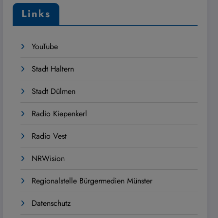
Links
YouTube
Stadt Haltern
Stadt Dülmen
Radio Kiepenkerl
Radio Vest
NRWision
Regionalstelle Bürgermedien Münster
Datenschutz