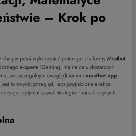
eństwie – Krok po
 chcą w pełni wykorzystać potencjał platformy
Mostbet
nicznego eksperta iGaming, ma na celu dostarczyć
asyna, ze szczególnym uwzględnieniem
mostbet app
,
est to zwykły przegląd, lecz pogłębiona analiza
cyzje, optymalizować strategie i unikać częstych
olna