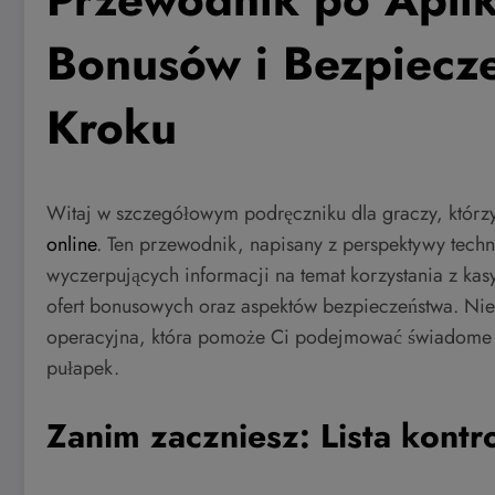
Bonusów i Bezpiecz
Kroku
Witaj w szczegółowym podręczniku dla graczy, którzy
online
. Ten przewodnik, napisany z perspektywy tech
wyczerpujących informacji na temat korzystania z k
ofert bonusowych oraz aspektów bezpieczeństwa. Nie j
operacyjna, która pomoże Ci podejmować świadome de
pułapek.
Zanim zaczniesz: Lista kontr