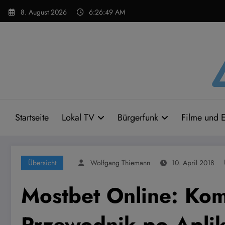
Zum
8. August 2026
6:26:50 AM
Inhalt
springen
Startseite
Lokal TV
Bürgerfunk
Filme und E
Übersicht
Wolfgang Thiemann
10. April 2018
Mostbet Online: Ko
Przewodnik po Aplik