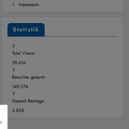
Impressum
Statistik
Total Views:
39.616
Besucher gesamt:
149.274
Gesamt Beiträge:
5.853
n