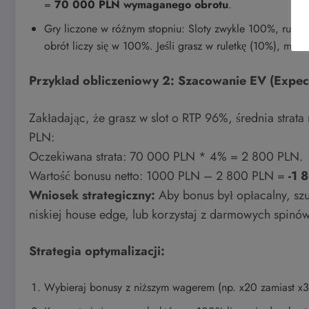
=
70 000 PLN wymaganego obrotu
.
Gry liczone w różnym stopniu: Sloty zwykle 100%, ruletka
obrót liczy się w 100%. Jeśli grasz w ruletkę (10%), m
Przykład obliczeniowy 2: Szacowanie EV (Expec
Zakładając, że grasz w slot o RTP 96%, średnia stra
PLN:
Oczekiwana strata: 70 000 PLN * 4% = 2 800 PLN.
Wartość bonusu netto: 1000 PLN – 2 800 PLN =
-1 
Wniosek strategiczny:
Aby bonus był opłacalny, szu
niskiej house edge, lub korzystaj z darmowych spinó
Strategia optymalizacji:
Wybieraj bonusy z niższym wagerem (np. x20 zamiast x3