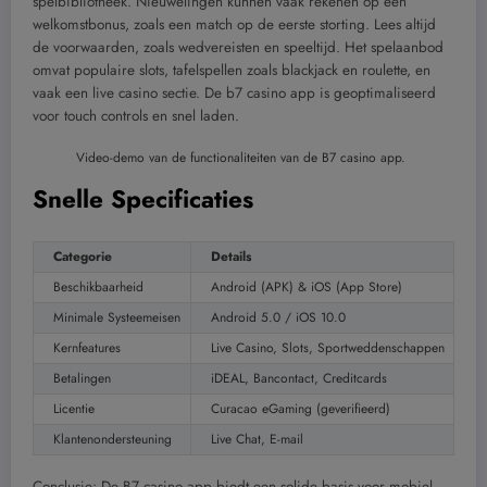
spelbibliotheek. Nieuwelingen kunnen vaak rekenen op een
welkomstbonus, zoals een match op de eerste storting. Lees altijd
de voorwaarden, zoals wedvereisten en speeltijd. Het spelaanbod
omvat populaire slots, tafelspellen zoals blackjack en roulette, en
vaak een live casino sectie. De b7 casino app is geoptimaliseerd
voor touch controls en snel laden.
Video-demo van de functionaliteiten van de B7 casino app.
Snelle Specificaties
Categorie
Details
Beschikbaarheid
Android (APK) & iOS (App Store)
Minimale Systeemeisen
Android 5.0 / iOS 10.0
Kernfeatures
Live Casino, Slots, Sportweddenschappen
Betalingen
iDEAL, Bancontact, Creditcards
Licentie
Curacao eGaming (geverifieerd)
Klantenondersteuning
Live Chat, E-mail
Conclusie: De B7 casino app biedt een solide basis voor mobiel