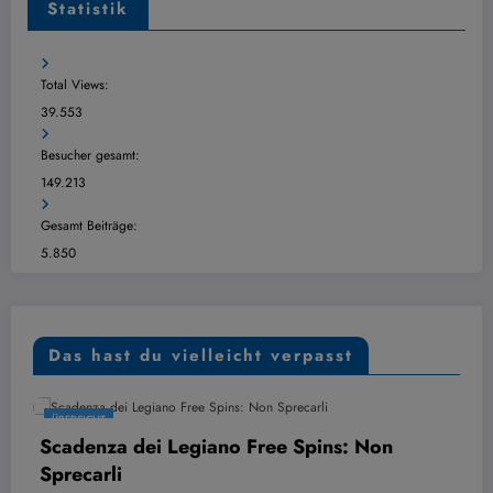
Statistik
Total Views:
39.553
Besucher gesamt:
149.213
Gesamt Beiträge:
5.850
Das hast du vielleicht verpasst
ÜBERSICHT
giano Free Spins: Non
PayPal at Spinkin
Alternatives