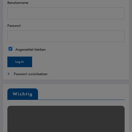
Benutzername
Passwort
Angemeldet bleiben
Passwort zurücksetzen
Wichtig