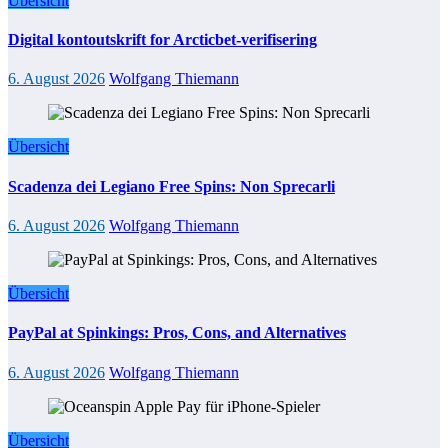
Übersicht
Digital kontoutskrift for Arcticbet-verifisering
6. August 2026
Wolfgang Thiemann
Übersicht
Scadenza dei Legiano Free Spins: Non Sprecarli
6. August 2026
Wolfgang Thiemann
Übersicht
PayPal at Spinkings: Pros, Cons, and Alternatives
6. August 2026
Wolfgang Thiemann
Übersicht