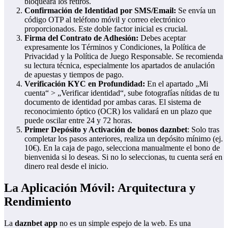
bloqueará los retiros.
Confirmación de Identidad por SMS/Email:
Se envía un
código OTP al teléfono móvil y correo electrónico
proporcionados. Este doble factor inicial es crucial.
Firma del Contrato de Adhesión:
Debes aceptar
expresamente los Términos y Condiciones, la Política de
Privacidad y la Política de Juego Responsable. Se recomienda
su lectura técnica, especialmente los apartados de anulación
de apuestas y tiempos de pago.
Verificación KYC en Profundidad:
En el apartado „Mi
cuenta“ > „Verificar identidad“, sube fotografías nítidas de tu
documento de identidad por ambas caras. El sistema de
reconocimiento óptico (OCR) los validará en un plazo que
puede oscilar entre 24 y 72 horas.
Primer Depósito y Activación de
bonos daznbet
: Solo tras
completar los pasos anteriores, realiza un depósito mínimo (ej.
10€). En la caja de pago, selecciona manualmente el bono de
bienvenida si lo deseas. Si no lo seleccionas, tu cuenta será en
dinero real desde el inicio.
La Aplicación Móvil: Arquitectura y
Rendimiento
La
daznbet app
no es un simple espejo de la web. Es una