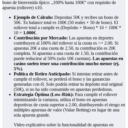
bono de bienvenida típico: „100% hasta 100€“ con requisito de
apuesta (rollover) x10.
Ejemplo de Cálculo:
Depositas 50€ y recibes un bono de
50€. Tu balance total es 100€ (50 reales + 50 de bono). El
rollover total a cumplir es (Depósito + Bono) * 10 = 100€ *
10 =
1.000€
.
Contribución por Mercado:
Las apuestas en deportes
contribuyen al 100% del rollover si la cuota es >= 2.00. Si
apuestas 20€ a una cuota de 2.50, tu contribución es 20€
completa. Si apuestas a una cuota de 1.50, la contribución
puede reducirse al 50% (solo 10€ cuentan).
Las apuestas en
casino suelen tener una contribución mucho menor (ej.
5%)
.
Política de Retiro Anticipado:
Si intentas retirar antes de
cumplir el rollover, se perderá el bono y las ganancias
generadas con él. Solo podrás retirar tu depósito real original
(50€), si no ha sido consumido en apuestas perdedoras.
Estrategia Óptima (Low-Risk):
Para cumplir el rollover
minimizando la varianza, utiliza el bono en apuestas
deportivas de cuota superior a 2.00, distribuyendo el riesgo en
múltiples apuestas de valor (Value Betting) en lugar de una
sola apuesta grande.
Video explicativo sobre la funcionalidad de apuestas en