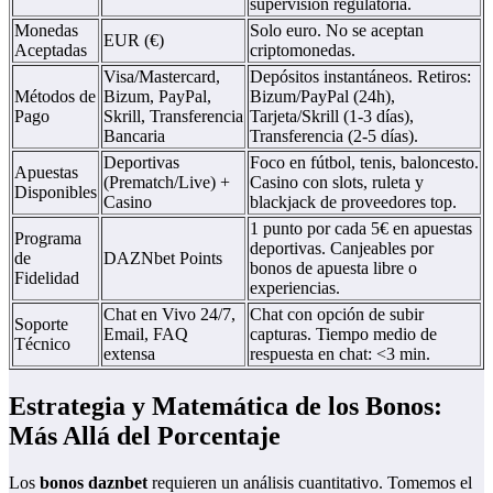
supervisión regulatoria.
Monedas
Solo euro. No se aceptan
EUR (€)
Aceptadas
criptomonedas.
Visa/Mastercard,
Depósitos instantáneos. Retiros:
Métodos de
Bizum, PayPal,
Bizum/PayPal (24h),
Pago
Skrill, Transferencia
Tarjeta/Skrill (1-3 días),
Bancaria
Transferencia (2-5 días).
Deportivas
Foco en fútbol, tenis, baloncesto.
Apuestas
(Prematch/Live) +
Casino con slots, ruleta y
Disponibles
Casino
blackjack de proveedores top.
1 punto por cada 5€ en apuestas
Programa
deportivas. Canjeables por
de
DAZNbet Points
bonos de apuesta libre o
Fidelidad
experiencias.
Chat en Vivo 24/7,
Chat con opción de subir
Soporte
Email, FAQ
capturas. Tiempo medio de
Técnico
extensa
respuesta en chat: <3 min.
Estrategia y Matemática de los Bonos:
Más Allá del Porcentaje
Los
bonos daznbet
requieren un análisis cuantitativo. Tomemos el