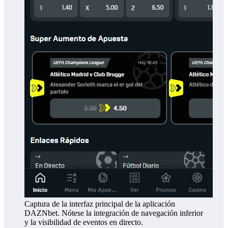
Captura de la interfaz principal de la aplicación
DAZNbet. Nótese la integración de navegación inferior
y la visibilidad de eventos en directo.