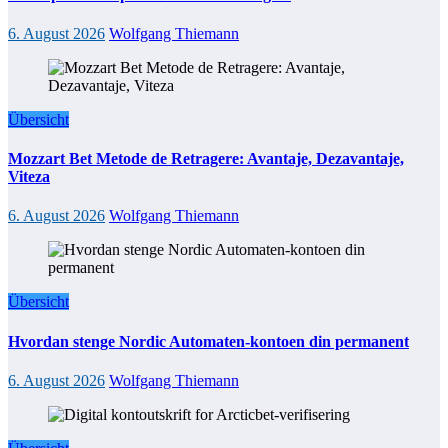
6. August 2026
Wolfgang Thiemann
Übersicht
Mozzart Bet Metode de Retragere: Avantaje, Dezavantaje,
Viteza
6. August 2026
Wolfgang Thiemann
Übersicht
Hvordan stenge Nordic Automaten-kontoen din permanent
6. August 2026
Wolfgang Thiemann