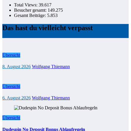
Total Views:
39.617
Besucher gesamt:
149.275
Gesamt Beiträge:
5.853
Das hast du vielleicht verpasst
Übersicht
8. August 2026
Wolfgang Thiemann
Übersicht
6. August 2026
Wolfgang Thiemann
Übersicht
Dudespin No Deposit Bonus Ablaufregeln