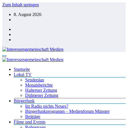
Zum Inhalt springen
8. August 2026
Startseite
Lokal TV
Sendeplan
Monatsberichte
Halterner Zeitung
Dülmener Zeitung
Bürgerfunk
Im Radio nichts Neues?
Bürgerfunkprogramm – Medienforum Münster
Beiträge
Filme und Events
Referenzen