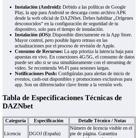
Instalación (Android):
Debido a las políticas de Google
Play, la app para Android se descarga como archivo APK
desde la web oficial de DAZNbet. Debes habilitar „Orígenes
desconocidos“ en la configuración de seguridad de tu
dispositivo, solo para el tiempo de instalación.
Instalación (iOS):
Disponible directamente en la App Store.
Mayor control, pero posible ligero retraso en las
actualizaciones por el proceso de revisión de Apple.
Consumo de Recursos:
La app prioriza la latencia baja para
apuestas en vivo. En conexiones 4G/5G, el consumo de datos
puede ser alto si se usa simultáneamente con el streaming de
video. Se recomienda Wi-Fi para sesiones largas.
Notificaciones Push:
Configúralas para alertas de inicio de
eventos, cash-out disponibles y promociones exclusivas para
app. Son un diferenciador clave frente a la versión web.
Tabla de Especificaciones Técnicas de
DAZNbet
Categoría
Especificación
Detalle Técnico / Notas
Número de licencia visible en el
Licencia
DGOJ (España)
pie de página. Garantiza