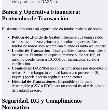
vivo y cash-out en DAZNbet.
Banca y Operativa Financiera:
Protocolos de Transacción
El sistema bancario está segmentado en fondos reales y de bonos.
Política de „Fondo de Gastos“:
Siempre que tengas saldo
real, este se utilizará primero para colocar apuestas. Los
fondos de bonos solo se emplean cuando el saldo real es cero.
Límites de Transacción:
Configurables diarios, semanales o
mensuales. El límite de depósito mínimo suele ser 10€, el
máximo puede llegar a 10.000€ por transacción, sujeto a
verificación.
Comisiones:
DAZNbet no aplica comisiones por depósitos o
retiros. Sin embargo, tu entidad bancaria o proveedor (Ej.:
PayPal) podría hacerlo según sus condiciones.
Historial de Transacciones:
Disponible en formato
descargable (CSV o PDF) para un control fiscal y de gestión
de bankroll preciso.
Seguridad, RG y Cumplimiento
Normativo