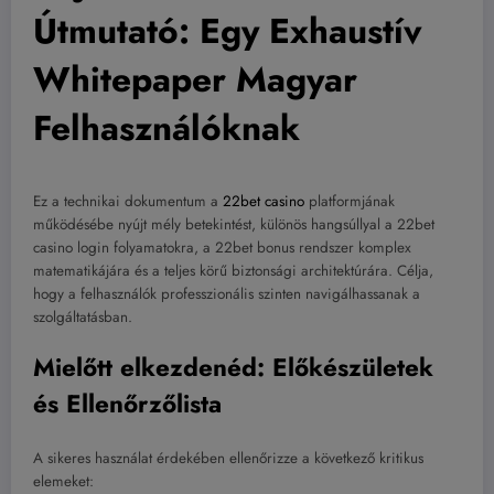
Útmutató: Egy Exhaustív
Whitepaper Magyar
Felhasználóknak
Ez a technikai dokumentum a
22bet casino
platformjának
működésébe nyújt mély betekintést, különös hangsúllyal a 22bet
casino login folyamatokra, a 22bet bonus rendszer komplex
matematikájára és a teljes körű biztonsági architektúrára. Célja,
hogy a felhasználók professzionális szinten navigálhassanak a
szolgáltatásban.
Mielőtt elkezdenéd: Előkészületek
és Ellenőrzőlista
A sikeres használat érdekében ellenőrizze a következő kritikus
elemeket: