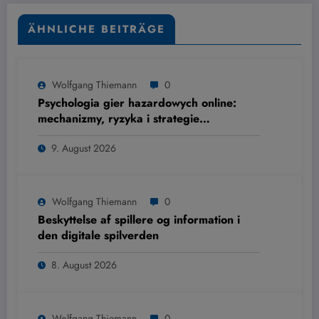
ÄHNLICHE BEITRÄGE
Wolfgang Thiemann
0
Psychologia gier hazardowych online:
mechanizmy, ryzyka i strategie
ograniczania szkód
9. August 2026
Wolfgang Thiemann
0
Beskyttelse af spillere og information i
den digitale spilverden
8. August 2026
Wolfgang Thiemann
0