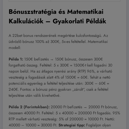
Bónuszstratégia és Matematikai
Kalkulációk – Gyakorlati Példák
A 22bet bonus rendszerének megértése kulcsfontosságú. Az
üdvözlő bónusz 100% až 300€, 5x-es feltétellel. Matematikai
modell:
Példa 1:
150€ befizetés → 150€ bónusz, összesen 300€
forgatható összeg. Feltétel: 5 x 300€ = 1500€-t kell fogadni 30
napon belül. Ha az átlagos nyerési arány (RTP) 96%, a várható
veszteség a fogadások alatt 4% of 1500€ = 60€. Tehát a nettó
potenciális egyenleg a feltétel teljesítése után: 300€ – 60€ =
240€. Fontos: a bónusz pénz gyakran „zárolt“, csak a feltétel
teljesítése után válik kivehetővé.
Példa 2 (Forintokban):
20000 Ft befizetés → 20000 Ft bónusz,
összesen 40000 Ft. Feltétel: 5 x 40000 = 200000 Ft fogadás. 95%
RTP mellett várható veszteség: 5% of 200000 = 10000 Ft. Nettó:
40000 – 10000 = 30000 Ft.
Strategiai tipp:
Foglaljon olyan