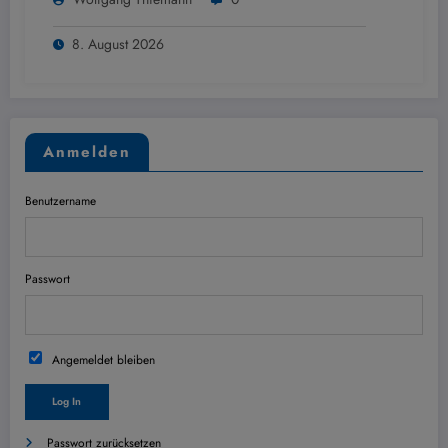
8. August 2026
Anmelden
Benutzername
Passwort
Angemeldet bleiben
Passwort zurücksetzen