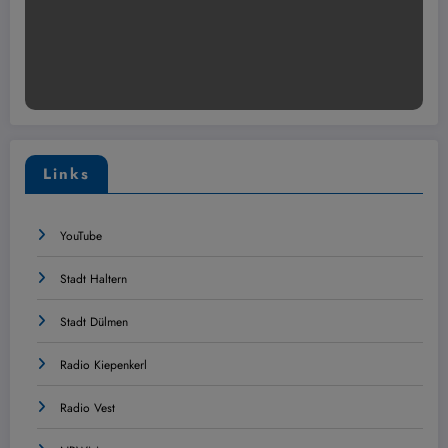
Links
YouTube
Stadt Haltern
Stadt Dülmen
Radio Kiepenkerl
Radio Vest