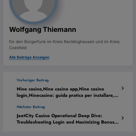
Wolfgang Thiemann
für den Bürgerfunk im Kreis Recklinghausen und im Kreis
Coesfeld
Alle Beiträge Anzeigen
Vorheriger Beitrag
Nine casino,Nine casino app,Nine casino
login,Ninecasino: guida pratica per installare,
accedere e giocare in sicurezza
Nächster Beitrag
JeetCity Casino Operational Deep Dive:
Troubleshooting Login and Maximizing Bonuses
– Pro Strategy Guide