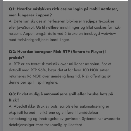
Q1: Hvorfor mislykkes rizk casino login på mobil nettleser,
men fungerer i appen?
A: Dette kan skyldes at nettleseren blokkerer tredjeparts-cookies
eller JavaScript. Gå til nettleserinnstillinger og tillat cookies for rizk-
no.com. Appen omgår dette ved å bruke en innebygd webview
med forhåndsgodkjente innstillinger.
Q2: Hvordan beregner Rizk RTP (Return to Player) i
praksis?
A: RTP er en teoretisk statistikk over millioner av spinn. For et
slotspill med RTP 96%, betyr det at for hver 100 NOK satset,
returneres 96 NOK over uendelig lang tid. Rizk offentliggjør
denne per spill i spillreglene.
Q3: Er det mulig å automatisere spill eller bruke bots på
Rizk?
A: Absolutt ikke. Bruk av bots, scripts eller automatisering er
eksplisitt forbudt i vilkårene og vil føre til umiddelbar
kontostenging og inndragelse av gevinster. Systemet har avanserte
deteksjonsalgoritmer for uvanlig spilleatferd.