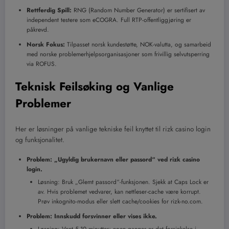
Rettferdig Spill:
RNG (Random Number Generator) er sertifisert av
independent testere som eCOGRA. Full RTP-offentliggjøring er
påkrevd.
Norsk Fokus:
Tilpasset norsk kundestøtte, NOK-valutta, og samarbeid
med norske problemerhjelpsorganisasjoner som frivillig selvutsperring
via ROFUS.
Teknisk Feilsøking og Vanlige
Problemer
Her er løsninger på vanlige tekniske feil knyttet til rizk casino login
og funksjonalitet.
Problem: „Ugyldig brukernavn eller passord“ ved rizk casino
login.
Løsning: Bruk „Glemt passord“-funksjonen. Sjekk at Caps Lock er
av. Hvis problemet vedvarer, kan nettleser-cache være korrupt.
Prøv inkognito-modus eller slett cache/cookies for rizk-no.com.
Problem: Innskudd forsvinner eller vises ikke.
Løsning: Vent 5-10 minutter; noen ganger er det forsinkelse i