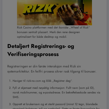
Rizk Casino plattformen med det ikoniske „Wheel of Rizk“
bonusen sentralt plassert. Merk den rene designen
optimalisert for både desktop og mobil.
Detaljert Registrerings- og
Verifiseringsprosess
Registreringen er din første interaksjon med Rizk sin
systemarkitektur. En feilfri prosess sikrer rask tilgang til bonuser.
Naviger til rizk-no.com og klikk „Registrer deg“.
Fyll ut skjemaet med nøyaktig informasjon: Fullt navn (som på ID),
norsk mobilnummer, og e-postadresse. En bekreftelseskode sendes via
SMS.
Opprett et brukernavn og et sterkt passord (minst 12 tegn, blandede
store/små bokstaver, tall og symboler). Dette er første forsvarslinje for