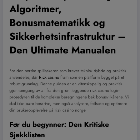
Algoritmer,
Bonusmatematikk og
Sikkerhetsinfrastruktur –
Den Ultimate Manualen
For den norske spillsøkeren som krever teknisk dybde og praktisk
anvendelse, står
Rizk casino
fram som en plattform bygget på et
robust grunnlag. Denne guiden er en vitenskapelig og praktisk
gjennomgang av alt fra den grunnleggende rizk casino login-
prosedyren til de komplekse beregningene bak bonusvilkårene. Vi
skal ikke bare beskrive, men også analysere, feilsøke og optimere
din brukeropplevelse på rizk casino norge.
Før du begynner: Den Kritiske
Sjekklisten