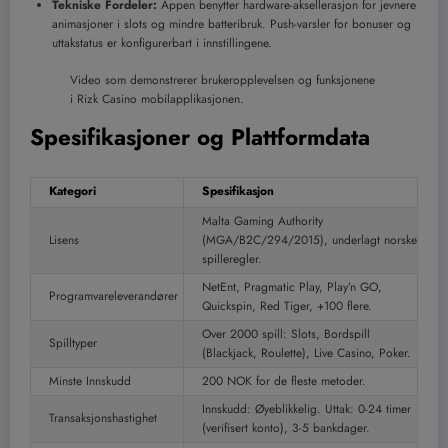
Tekniske Fordeler:
Appen benytter hardware-aksellerasjon for jevnere
animasjoner i slots og mindre batteribruk. Push-varsler for bonuser og
uttakstatus er konfigurerbart i innstillingene.
Video som demonstrerer brukeropplevelsen og funksjonene
i Rizk Casino mobilapplikasjonen.
Spesifikasjoner og Plattformdata
Kategori
Spesifikasjon
Malta Gaming Authority
Lisens
(MGA/B2C/294/2015), underlagt norske
spilleregler.
NetEnt, Pragmatic Play, Play’n GO,
Programvareleverandører
Quickspin, Red Tiger, +100 flere.
Over 2000 spill: Slots, Bordspill
Spilltyper
(Blackjack, Roulette), Live Casino, Poker.
Minste Innskudd
200 NOK for de fleste metoder.
Innskudd: Øyeblikkelig. Uttak: 0-24 timer
Transaksjonshastighet
(verifisert konto), 3-5 bankdager.