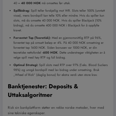
40 =
40 000 NOK
må omsettes før uttak.
Spillbidrag:
Spill teller forskjellig mot WR. Slots teller 100% (unntatt
visse), mens bordspill kan telle 10% eller mindre. Hvis du spiller kun
slots, må du omsette 40 000 NOK. Hvis du spiller Blackjack (10%
bidrag), må du omsette 400 000 NOK i Blackjack for å oppfylle
kravet.
Forventet Tap (Teoretisk):
Med en gjennomsnittlig RTP på 96%,
forventet tap på omsatt beløp er 4%. På 40 000 NOK omsetning er
forventet tap 1600 NOK. Siden bonusen var 1000 NOK, er din
teoretiske nettofordel
-600 NOK
. Dette understreger viktigheten av å
velge spill med høy RTP og full bidrag.
Optimal Strategi:
Spill slots med RTP over 97% (f.eks. Blood Suckers
98%) og unngå bordspill med lav bidrag under omsetning. Bruk
„Wheel of Rizk“ (daglig bonus) for ekstra verdi uten store krav.
Banktjenester: Deposits &
Uttaksalgoritmer
Rizk sin bankplattform støtter en rekke norske metoder, hver med
sine tekniske egenskaper.