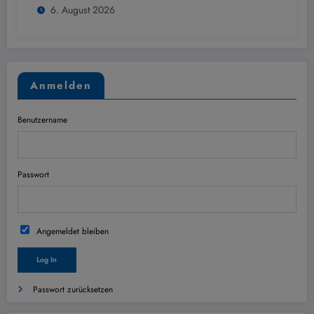
6. August 2026
Anmelden
Benutzername
Passwort
Angemeldet bleiben
Passwort zurücksetzen