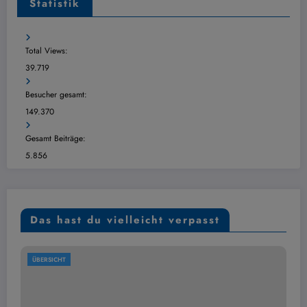
Statistik
Total Views:
39.719
Besucher gesamt:
149.370
Gesamt Beiträge:
5.856
Das hast du vielleicht verpasst
ÜBERSICHT