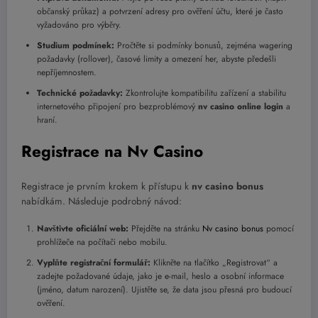
občanský průkaz) a potvrzení adresy pro ověření účtu, které je často
vyžadováno pro výběry.
Studium podmínek:
Pročtěte si podmínky bonusů, zejména wagering
požadavky (rollover), časové limity a omezení her, abyste předešli
nepříjemnostem.
Technické požadavky:
Zkontrolujte kompatibilitu zařízení a stabilitu
internetového připojení pro bezproblémový
nv casino online login
a
hraní.
Registrace na Nv Casino
Registrace je prvním krokem k přístupu k
nv casino bonus
nabídkám. Následuje podrobný návod:
Navštivte oficiální web:
Přejděte na stránku
Nv casino bonus
pomocí
prohlížeče na počítači nebo mobilu.
Vyplňte registrační formulář:
Klikněte na tlačítko „Registrovat“ a
zadejte požadované údaje, jako je e-mail, heslo a osobní informace
(jméno, datum narození). Ujistěte se, že data jsou přesná pro budoucí
ověření.