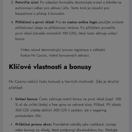
Potvrďte účet:
Po odeslání formuláře zkontrolujte e-mail a klikněte na
potvrzovací odkaz pro aktivaci účtu. Tento krok je zásadní pro
bezpečnost a přístup k bonusům.
Přihlášení a první vklad:
Pro
nv casino online login
použijte zvolené
přihlašovací údaje na přihlašovací stránce. Po přihlášení proveďte
první vklad (obvykle minimálně 100 CZK), který často aktivuje uvítací
bonus.
Video návod demonstrující proces registrace a základní
funkce Nv Casino, včetně bonusových aktivací.
Klíčové vlastnosti a bonusy
Nv Casino nabízí řadu bonusů a herních možností. Zde je stručný
přehled:
Uvítací bonus:
Často zahrnuje match bonus na první vklad (např. 100
% až do určité částky) a free spiny na vybrané sloty. Příklad: Při vkladu
500 CZK získáte dalších 500 CZK k sázkám, ale s wagering
požadavkem 30x.
Průběžné promo akce:
Pravidelné nabídky jako cashback, turnaje
nebo bonusy za vklady, které podporují dlouhodobou hru. Sledujte