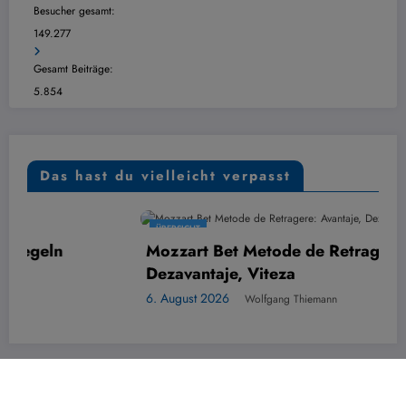
Besucher gesamt:
149.277
Gesamt Beiträge:
5.854
Das hast du vielleicht verpasst
ÜBERSICHT
Mozzart Bet Metode de Retragere: Avantaje,
Dezavantaje, Viteza
6. August 2026
Wolfgang Thiemann
All rights reserved © 2025 | Präsentiert von
SpiceThemes