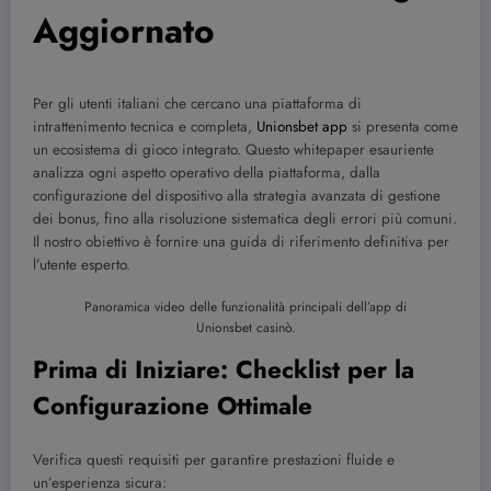
Aggiornato
Per gli utenti italiani che cercano una piattaforma di
intrattenimento tecnica e completa,
Unionsbet app
si presenta come
un ecosistema di gioco integrato. Questo whitepaper esauriente
analizza ogni aspetto operativo della piattaforma, dalla
configurazione del dispositivo alla strategia avanzata di gestione
dei bonus, fino alla risoluzione sistematica degli errori più comuni.
Il nostro obiettivo è fornire una guida di riferimento definitiva per
l’utente esperto.
Panoramica video delle funzionalità principali dell’app di
Unionsbet casinò.
Prima di Iniziare: Checklist per la
Configurazione Ottimale
Verifica questi requisiti per garantire prestazioni fluide e
un’esperienza sicura: