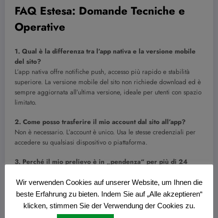
FAQ Estesa: Domande Tecniche e
Operative
1. Qual è la differenza tra l’app nativa e la versione mobile
del sito?
L’app nativa offre notifiche push, accesso più rapido e stabilità
superiore. La versione mobile del sito non richiede download ed è
sempre aggiornata all’ultima versione, ideale per utenti con spazio
limitato.
2. Come posso trasferire il mio account dal sito all’app?
Non è necessario. L’account è unico. Usa le stesse credenziali per
accedere su qualsiasi dispositivo o piattaforma.
3. Perché il mio prelievo è in „pendenza“ per più di 24
ore?
Probabilmente è in corso un controllo di sicurezza manuale.
Wir verwenden Cookies auf unserer Website, um Ihnen die
Verifica che il tuo account sia completamente verificato (KYC) e che
beste Erfahrung zu bieten. Indem Sie auf „Alle akzeptieren“
tu non abbia bonus attivi con wagering incompleto.
klicken, stimmen Sie der Verwendung der Cookies zu.