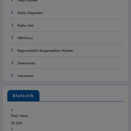
Stadt Dülmen
Radio Kiepenkerl
Radio Vest
NRWision
Regionalstelle Bürgermedien Münster
Datenschutz
Impressum
Statistik
Total Views:
39.620