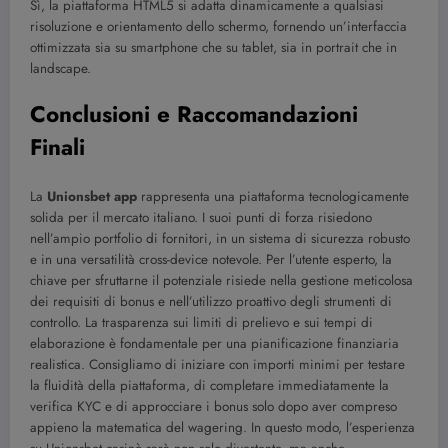
Sì, la piattaforma HTML5 si adatta dinamicamente a qualsiasi
risoluzione e orientamento dello schermo, fornendo un’interfaccia
ottimizzata sia su smartphone che su tablet, sia in portrait che in
landscape.
Conclusioni e Raccomandazioni
Finali
La
Unionsbet app
rappresenta una piattaforma tecnologicamente
solida per il mercato italiano. I suoi punti di forza risiedono
nell’ampio portfolio di fornitori, in un sistema di sicurezza robusto
e in una versatilità cross-device notevole. Per l’utente esperto, la
chiave per sfruttarne il potenziale risiede nella gestione meticolosa
dei requisiti di bonus e nell’utilizzo proattivo degli strumenti di
controllo. La trasparenza sui limiti di prelievo e sui tempi di
elaborazione è fondamentale per una pianificazione finanziaria
realistica. Consigliamo di iniziare con importi minimi per testare
la fluidità della piattaforma, di completare immediatamente la
verifica KYC e di approcciare i bonus solo dopo aver compreso
appieno la matematica del wagering. In questo modo, l’esperienza