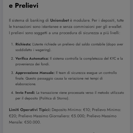
e Prelievi
Il sistema di banking di
Unionsbet
è modulare. Per i depositi, tutte
le transazioni sono istantanee e senza commissioni per gli e-wallet.
I prelievi sono soggetti a una procedura di sicurezza a più livelli:
Richiesta:
L’utente richiede un prelievo dal saldo contabile (dopo aver
soddisfatto i wagering).
Verifica Automatica:
Il sistema controlla la completezza del KYC e la
provenienza dei fondi.
Approvazione Manuale:
Il team di sicurezza esegue un controllo
finale. Questo passaggio causa la variazione nei tempi di
elaborazione.
Invio Fondi:
La transazione viene processata verso il metodo utilizzato
per il deposito (Politica di Storno).
Limiti Operativi Tipici:
Deposito Minimo: €10; Prelievo Minimo:
€20; Prelievo Massimo Giornaliero: €5.000; Prelievo Massimo
Mensile: €50.000.