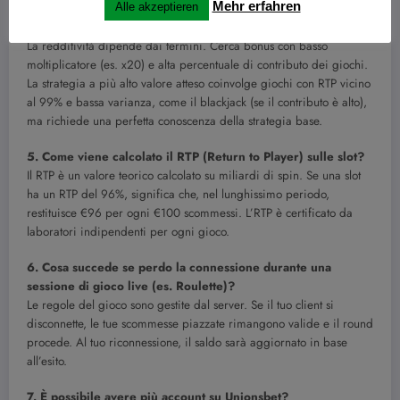
Mehr erfahren
4. I bonus sono redditizi? Qual è la strategia di wagering a
Alle akzeptieren
più alto EV?
La redditività dipende dai termini. Cerca bonus con basso
moltiplicatore (es. x20) e alta percentuale di contributo dei giochi.
La strategia a più alto valore atteso coinvolge giochi con RTP vicino
al 99% e bassa varianza, come il blackjack (se il contributo è alto),
ma richiede una perfetta conoscenza della strategia base.
5. Come viene calcolato il RTP (Return to Player) sulle slot?
Il RTP è un valore teorico calcolato su miliardi di spin. Se una slot
ha un RTP del 96%, significa che, nel lunghissimo periodo,
restituisce €96 per ogni €100 scommessi. L’RTP è certificato da
laboratori indipendenti per ogni gioco.
6. Cosa succede se perdo la connessione durante una
sessione di gioco live (es. Roulette)?
Le regole del gioco sono gestite dal server. Se il tuo client si
disconnette, le tue scommesse piazzate rimangono valide e il round
procede. Al tuo riconnessione, il saldo sarà aggiornato in base
all’esito.
7. È possibile avere più account su Unionsbet?