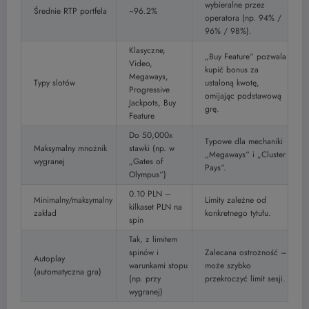
wybieralne przez
Średnie RTP portfela
~96.2%
operatora (np. 94% /
96% / 98%).
Klasyczne,
„Buy Feature“ pozwala
Video,
kupić bonus za
Megaways,
Typy slotów
ustaloną kwotę,
Progressive
omijając podstawową
Jackpots, Buy
grę.
Feature
Do 50,000x
Typowe dla mechaniki
Maksymalny mnożnik
stawki (np. w
„Megaways“ i „Cluster
wygranej
„Gates of
Pays“.
Olympus“)
0.10 PLN –
Minimalny/maksymalny
Limity zależne od
kilkaset PLN na
zakład
konkretnego tytułu.
spin
Tak, z limitem
spinów i
Zalecana ostrożność –
Autoplay
warunkami stopu
może szybko
(automatyczna gra)
(np. przy
przekroczyć limit sesji.
wygranej)