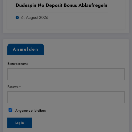
Dudespin No Deposit Bonus Ablaufregeln
6. August 2026
Anmelden
Benutzername
Passwort
Angemeldet bleiben