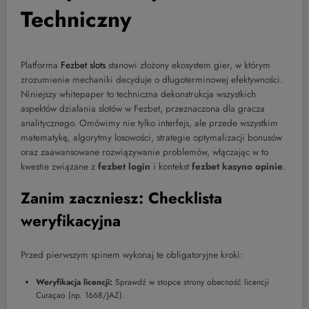
Techniczny
Platforma
Fezbet slots
stanowi złożony ekosystem gier, w którym
zrozumienie mechaniki decyduje o długoterminowej efektywności.
Niniejszy whitepaper to techniczna dekonstrukcja wszystkich
aspektów działania slotów w Fezbet, przeznaczona dla gracza
analitycznego. Omówimy nie tylko interfejs, ale przede wszystkim
matematykę, algorytmy losowości, strategie optymalizacji bonusów
oraz zaawansowane rozwiązywanie problemów, włączając w to
kwestie związane z
fezbet login
i kontekst
fezbet kasyno opinie
.
Zanim zaczniesz: Checklista
weryfikacyjna
Przed pierwszym spinem wykonaj te obligatoryjne kroki:
Weryfikacja licencji:
Sprawdź w stopce strony obecność licencji
Curaçao (np. 1668/JAZ).