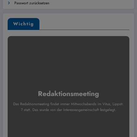
Passwort zurücksetzen
Wichtig
Redaktionsmeeting
Das Redaktionsmeeting findet immer Mittwochabends im Vitus, Lippstr.
7 statt. Das wurde von der Interessengemeinschaft festgelegt.