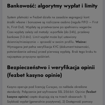
Bankowość: algorytmy wypłat i limity
System płatności w Fezbet działa na zasadzie segregacji kont:
środki własne i bonusowe są rozliczane osobno (reguła FIFO – First
In, First Out). Wypłaty są przetwarzane po spełnieniu wagerów.
Czas wypłaty zależy od metody: e-portfele (do 24h), przelewy
bankowe (1-3 dni). Limit wypłat może być ustawiony
dziennie/miesięcznie – sprawdź w swoim profilu.
Ważne:
Wymagana jest pełna weryfikacja KYC (dokument tożsamości,
potwierdzenie adresu) przed pierwszą wypłatą. Brak tego kroku to
najczęstsza przyczyna opóźnień.
Bezpieczeństwo i weryfikacja opinii
(fezbet kasyno opinie)
Kasyno operuje pod licencją Curaçao, co nakłada określone
standardy. Połączenie jest szyfrowane SSL 256-bit. Opinie (
fezbet
kasyno opinie
) często skupiają się na trzech obszarach: 1)
Szybkość wypłat (generalnie pozytywne), 2) Dostępność pomocy