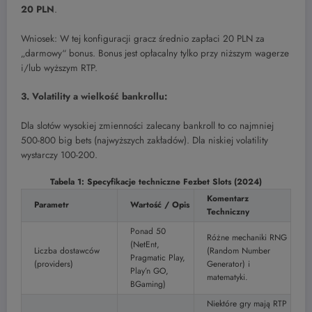
20 PLN
.
Wniosek: W tej konfiguracji gracz średnio zapłaci 20 PLN za
„darmowy“ bonus. Bonus jest opłacalny tylko przy niższym wagerze
i/lub wyższym RTP.
3. Volatility a wielkość bankrollu:
Dla slotów wysokiej zmienności zalecany bankroll to co najmniej
500-800 big bets (najwyższych zakładów). Dla niskiej volatility
wystarczy 100-200.
Tabela 1: Specyfikacje techniczne Fezbet Slots (2024)
Komentarz
Parametr
Wartość / Opis
Techniczny
Ponad 50
Różne mechaniki RNG
(NetEnt,
Liczba dostawców
(Random Number
Pragmatic Play,
(providers)
Generator) i
Play’n GO,
matematyki.
BGaming)
Niektóre gry mają RTP