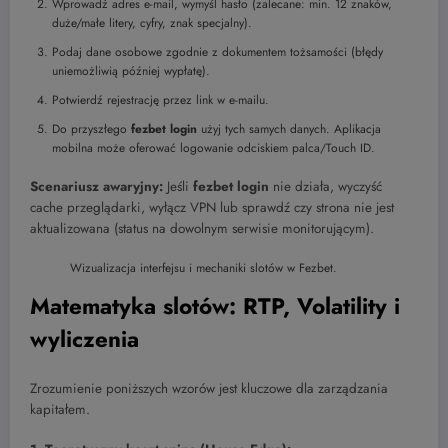
Wprowadź adres e-mail, wymyśl hasło (zalecane: min. 12 znaków,
duże/małe litery, cyfry, znak specjalny).
Podaj dane osobowe zgodnie z dokumentem tożsamości (błędy
uniemożliwią później wypłatę).
Potwierdź rejestrację przez link w e-mailu.
Do przyszłego
fezbet login
użyj tych samych danych. Aplikacja
mobilna może oferować logowanie odciskiem palca/Touch ID.
Scenariusz awaryjny:
Jeśli
fezbet login
nie działa, wyczyść
cache przeglądarki, wyłącz VPN lub sprawdź czy strona nie jest
aktualizowana (status na dowolnym serwisie monitorującym).
Wizualizacja interfejsu i mechaniki slotów w Fezbet.
Matematyka slotów: RTP, Volatility i
wyliczenia
Zrozumienie poniższych wzorów jest kluczowe dla zarządzania
kapitałem.