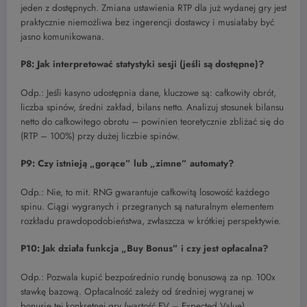
jeden z dostępnych. Zmiana ustawienia RTP dla już wydanej gry jest
praktycznie niemożliwa bez ingerencji dostawcy i musiałaby być
jasno komunikowana.
P8: Jak interpretować statystyki sesji (jeśli są dostępne)?
Odp.: Jeśli kasyno udostępnia dane, kluczowe są: całkowity obrót,
liczba spinów, średni zakład, bilans netto. Analizuj stosunek bilansu
netto do całkowitego obrotu – powinien teoretycznie zbliżać się do
(RTP – 100%) przy dużej liczbie spinów.
P9: Czy istnieją „gorące” lub „zimne” automaty?
Odp.: Nie, to mit. RNG gwarantuje całkowitą losowość każdego
spinu. Ciągi wygranych i przegranych są naturalnym elementem
rozkładu prawdopodobieństwa, zwłaszcza w krótkiej perspektywie.
P10: Jak działa funkcja „Buy Bonus” i czy jest opłacalna?
Odp.: Pozwala kupić bezpośrednio rundę bonusową za np. 100x
stawkę bazową. Opłacalność zależy od średniej wygranej w
bonusie tej konkretnej gry (wartość EV – Expected Value).