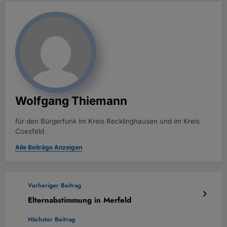
Wolfgang Thiemann
für den Bürgerfunk im Kreis Recklinghausen und im Kreis
Coesfeld
Alle Beiträge Anzeigen
Vorheriger Beitrag
Elternabstimmung in Merfeld
Nächster Beitrag