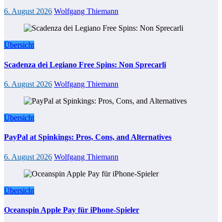
6. August 2026
Wolfgang Thiemann
Übersicht
Scadenza dei Legiano Free Spins: Non Sprecarli
6. August 2026
Wolfgang Thiemann
Übersicht
PayPal at Spinkings: Pros, Cons, and Alternatives
6. August 2026
Wolfgang Thiemann
Übersicht
Oceanspin Apple Pay für iPhone-Spieler