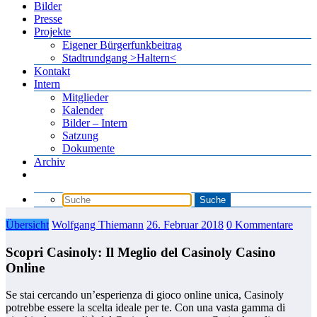
Bilder
Presse
Projekte
Eigener Bürgerfunkbeitrag
Stadtrundgang >Haltern<
Kontakt
Intern
Mitglieder
Kalender
Bilder – Intern
Satzung
Dokumente
Archiv
Übersicht
Wolfgang Thiemann
26. Februar 2018
0 Kommentare
Scopri Casinoly: Il Meglio del Casinoly Casino
Online
Se stai cercando un’esperienza di gioco online unica, Casinoly
potrebbe essere la scelta ideale per te. Con una vasta gamma di