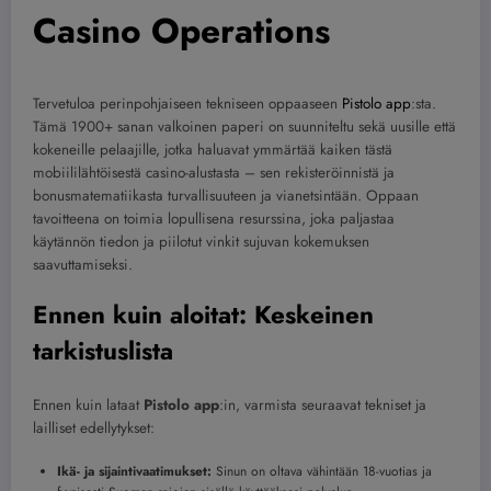
Casino Operations
Tervetuloa perinpohjaiseen tekniseen oppaaseen
Pistolo app
:sta.
Tämä 1900+ sanan valkoinen paperi on suunniteltu sekä uusille että
kokeneille pelaajille, jotka haluavat ymmärtää kaiken tästä
mobiililähtöisestä casino-alustasta – sen rekisteröinnistä ja
bonusmatematiikasta turvallisuuteen ja vianetsintään. Oppaan
tavoitteena on toimia lopullisena resurssina, joka paljastaa
käytännön tiedon ja piilotut vinkit sujuvan kokemuksen
saavuttamiseksi.
Ennen kuin aloitat: Keskeinen
tarkistuslista
Ennen kuin lataat
Pistolo app
:in, varmista seuraavat tekniset ja
lailliset edellytykset:
Ikä- ja sijaintivaatimukset:
Sinun on oltava vähintään 18-vuotias ja