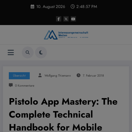
Zum
10. August 2026
2:48:57 PM
Inhalt
springen
Übersicht
Wolfgang Thiemann
7. Februar 2018
0 Kommentare
Pistolo App Mastery: The
Complete Technical
Handbook for Mobile