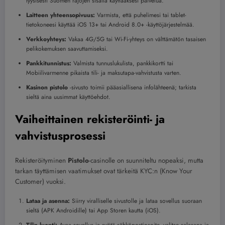
fyysisesti Suomen rajojen sisällä käyttääksesi palvelua.
Laitteen yhteensopivuus:
Varmista, että puhelimesi tai tablet-
tietokoneesi käyttää iOS 13+ tai Android 8.0+ -käyttöjärjestelmää.
Verkkoyhteys:
Vakaa 4G/5G tai Wi-Fi-yhteys on välttämätön tasaisen
pelikokemuksen saavuttamiseksi.
Pankkitunnistus:
Valmista tunnuslukulista, pankkikortti tai
Mobiilivarmenne pikaista tili- ja maksutapa-vahvistusta varten.
Kasinon pistolo
-sivusto toimii pääasiallisena infolähteenä; tarkista
sieltä aina uusimmat käyttöehdot.
Vaiheittainen rekisteröinti- ja
vahvistusprosessi
Rekisteröityminen
Pistolo
-casinolle on suunniteltu nopeaksi, mutta
tarkan täyttämisen vaatimukset ovat tärkeitä KYC:n (Know Your
Customer) vuoksi.
Lataa ja asenna:
Siirry viralliselle sivustolle ja lataa sovellus suoraan
sieltä (APK Androidille) tai App Storen kautta (iOS).