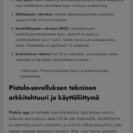
Tilin luonti:
Avaa sovellus ja syötä sähköpostiosoite, valitse salasana ja
anna henkilötietosi (täsmälleen kuten virallisissa asiakirjoissa).
Sähköpostin vahvistus:
Vahvista sähköpostiosoitteesi avaamalla
saapunut linkki 24 tunnin kuluessa.
Henkilöllisyyden vahvistus (KYC):
Valmistele kuvat
henkilöllisyystodistuksestasi (esim. ajokortti tai passi) ja
osoitetodisteesta (esim. lasku). Lähetä nämä kuvat asiakaspalvelun
kautta. Käsittelyaika on tyypillisesti 1-3 arkipäivää.
Ensimmäinen talletus:
Kun tili on vahvistettu, siirry kassalle, valitse
maksutapa ja tee talletus aktivoidaksesi bonukset.
Video-opas: Pistolo-sovelluksen lataus- ja asennusprosessi
puhelimellesi.
Pistolo-sovelluksen tekninen
arkkitehtuuri ja käyttöliittymä
Pistolo app
on kehitetty hybridityökalulla, joka tarjoaa natiivin
kaltaisen suorituskyvyn sekä iOS:lle että Androidille. Käyttöliittymä
on optimoitu pieniin näyttöihin, ja siinä on selkeä päävalikko, josta
pääset nopeasti seuraaviin osioihin: Slots, Live Casino, Jackpotit,