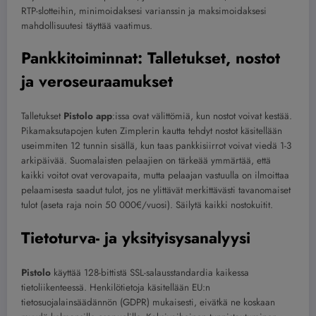
RTP-slotteihin, minimoidaksesi varianssin ja maksimoidaksesi
mahdollisuutesi täyttää vaatimus.
Pankkitoiminnat: Talletukset, nostot
ja veroseuraamukset
Talletukset
Pistolo app
:issa ovat välittömiä, kun nostot voivat kestää.
Pikamaksutapojen kuten Zimplerin kautta tehdyt nostot käsitellään
useimmiten 12 tunnin sisällä, kun taas pankkisiirrot voivat viedä 1-3
arkipäivää. Suomalaisten pelaajien on tärkeää ymmärtää, että
kaikki voitot ovat verovapaita, mutta pelaajan vastuulla on ilmoittaa
pelaamisesta saadut tulot, jos ne ylittävät merkittävästi tavanomaiset
tulot (aseta raja noin 50 000€/vuosi). Säilytä kaikki nostokuitit.
Tietoturva- ja yksityisysanalyysi
Pistolo
käyttää 128-bittistä SSL-salausstandardia kaikessa
tietoliikenteessä. Henkilötietoja käsitellään EU:n
tietosuojalainsäädännön (GDPR) mukaisesti, eivätkä ne koskaan