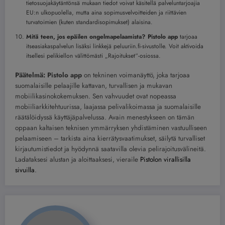
tietosuojakäytäntönsä mukaan tiedot voivat käsitellä palveluntarjoajia
EU:n ulkopuolella, mutta aina sopimusvelvoitteiden ja riittävien
turvatoimien (kuten standardisopimukset) alaisina.
Mitä teen, jos epäilen ongelmapelaamista?
Pistolo app
tarjoaa
itseasiakaspalvelun lisäksi linkkejä peluuriin.fi-sivustolle. Voit aktivoida
itsellesi pelikiellon välittömästi „Rajoitukset“-osiossa.
Päätelmä:
Pistolo app
on tekninen voimanäyttö, joka tarjoaa
suomalaisille pelaajille kattavan, turvallisen ja mukavan
mobiilikasinokokemuksen. Sen vahvuudet ovat nopeassa
mobiiliarkkitehtuurissa, laajassa pelivalikoimassa ja suomalaisille
räätälöidyssä käyttäjäpalvelussa. Avain menestykseen on tämän
oppaan kaltaisen teknisen ymmärryksen yhdistäminen vastuulliseen
pelaamiseen – tarkista aina kierrätysvaatimukset, säilytä turvalliset
kirjautumistiedot ja hyödynnä saatavilla olevia pelirajoitusvälineitä.
Ladataksesi alustan ja aloittaaksesi, vieraile
Pistolon virallisilla
sivuilla
.