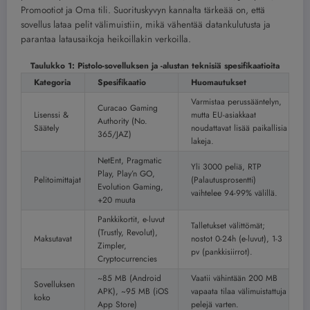
Promootiot ja Oma tili. Suorituskyvyn kannalta tärkeää on, että
sovellus lataa pelit välimuistiin, mikä vähentää datankulutusta ja
parantaa latausaikoja heikoillakin verkoilla.
Taulukko 1: Pistolo-sovelluksen ja -alustan teknisiä spesifikaatioita
Kategoria
Spesifikaatio
Huomautukset
Varmistaa perussääntelyn,
Curacao Gaming
Lisenssi &
mutta EU-asiakkaat
Authority (No.
Säätely
noudattavat lisää paikallisia
365/JAZ)
lakeja.
NetEnt, Pragmatic
Yli 3000 peliä, RTP
Play, Play’n GO,
Pelitoimittajat
(Palautusprosentti)
Evolution Gaming,
vaihtelee 94-99% välillä.
+20 muuta
Pankkikortit, e-luvut
Talletukset välittömät;
(Trustly, Revolut),
Maksutavat
nostot 0-24h (e-luvut), 1-3
Zimpler,
pv (pankkisiirrot).
Cryptocurrencies
~85 MB (Android
Vaatii vähintään 200 MB
Sovelluksen
APK), ~95 MB (iOS
vapaata tilaa välimuistattuja
koko
App Store)
pelejä varten.