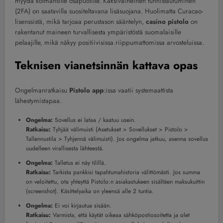
myydä kolmansille osapuolille. Kaksivaiheinen tunnistautuminen
(2FA) on saatavilla suositeltavana lisäsuojana. Huolimatta Curacao-
lisenssistä, mikä tarjoaa perustason sääntelyn,
casino pistolo
on
rakentanut maineen turvallisesta ympäristöstä suomalaisille
pelaajille, mikä näkyy positiivisissa riippumattomissa arvosteluissa.
Teknisen vianetsinnän kattava opas
Ongelmanratkaisu
Pistolo app
:issa vaatii systemaattista
lähestymistapaa.
Ongelma:
Sovellus ei lataa / kaatuu usein.
Ratkaisu:
Tyhjää välimuisti (Asetukset > Sovellukset > Pistolo >
Tallennustila > Tyhjennä välimuisti). Jos ongelma jatkuu, asenna sovellus
uudelleen virallisesta lähteestä.
Ongelma:
Talletus ei näy tilillä.
Ratkaisu:
Tarkista pankkisi tapahtumahistoria välittömästi. Jos summa
on veloitettu, ota yhteyttä Pistolo:n asiakastukeen sisältäen maksukuittin
(screenshot). Käsittelyaika on yleensä alle 2 tuntia.
Ongelma:
Ei voi kirjautua sisään.
Ratkaisu:
Varmista, että käytät oikeaa sähköpostiosoitetta ja olet