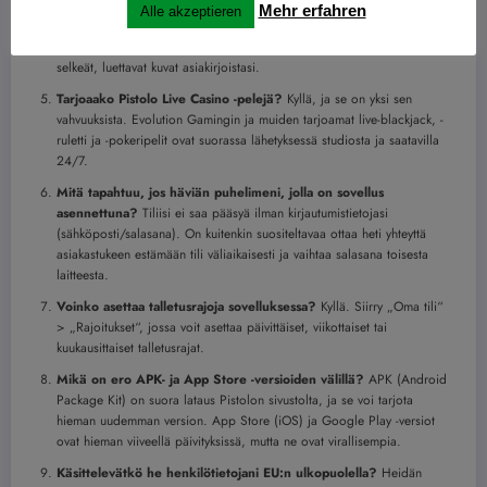
Mehr erfahren
Alle akzeptieren
Kuinka kauan KYC-vahvistus kestää?
Normaali käsittelyaika on 1-3
arkipäivää. Viikonloppuisin se voi kestää pidempään. Lähetä aina
selkeät, luettavat kuvat asiakirjoistasi.
Tarjoaako Pistolo Live Casino -pelejä?
Kyllä, ja se on yksi sen
vahvuuksista. Evolution Gamingin ja muiden tarjoamat live-blackjack, -
ruletti ja -pokeripelit ovat suorassa lähetyksessä studiosta ja saatavilla
24/7.
Mitä tapahtuu, jos häviän puhelimeni, jolla on sovellus
asennettuna?
Tiliisi ei saa pääsyä ilman kirjautumistietojasi
(sähköposti/salasana). On kuitenkin suositeltavaa ottaa heti yhteyttä
asiakastukeen estämään tili väliaikaisesti ja vaihtaa salasana toisesta
laitteesta.
Voinko asettaa talletusrajoja sovelluksessa?
Kyllä. Siirry „Oma tili“
> „Rajoitukset“, jossa voit asettaa päivittäiset, viikottaiset tai
kuukausittaiset talletusrajat.
Mikä on ero APK- ja App Store -versioiden välillä?
APK (Android
Package Kit) on suora lataus Pistolon sivustolta, ja se voi tarjota
hieman uudemman version. App Store (iOS) ja Google Play -versiot
ovat hieman viiveellä päivityksissä, mutta ne ovat virallisempia.
Käsittelevätkö he henkilötietojani EU:n ulkopuolella?
Heidän