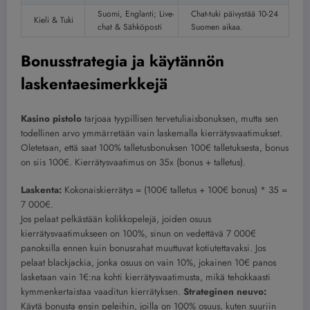
Suomi, Englanti; Live-
Chat-tuki päivystää 10-24
Kieli & Tuki
chat & Sähköposti
Suomen aikaa.
Bonusstrategia ja käytännön
laskentaesimerkkejä
Kasino pistolo
tarjoaa tyypillisen tervetuliaisbonuksen, mutta sen
todellinen arvo ymmärretään vain laskemalla kierrätysvaatimukset.
Oletetaan, että saat 100% talletusbonuksen 100€ talletuksesta, bonus
on siis 100€. Kierrätysvaatimus on 35x (bonus + talletus).
Laskenta:
Kokonaiskierrätys = (100€ talletus + 100€ bonus) * 35 =
7 000€.
Jos pelaat pelkästään kolikkopelejä, joiden osuus
kierrätysvaatimukseen on 100%, sinun on vedettävä 7 000€
panoksilla ennen kuin bonusrahat muuttuvat kotiutettavaksi. Jos
pelaat blackjackia, jonka osuus on vain 10%, jokainen 10€ panos
lasketaan vain 1€:na kohti kierrätysvaatimusta, mikä tehokkaasti
kymmenkertaistaa vaaditun kierrätyksen.
Strateginen neuvo:
Käytä bonusta ensin peleihin, joilla on 100% osuus, kuten suuriin