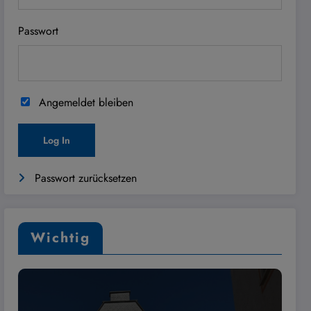
Passwort
Angemeldet bleiben
Passwort zurücksetzen
Wichtig