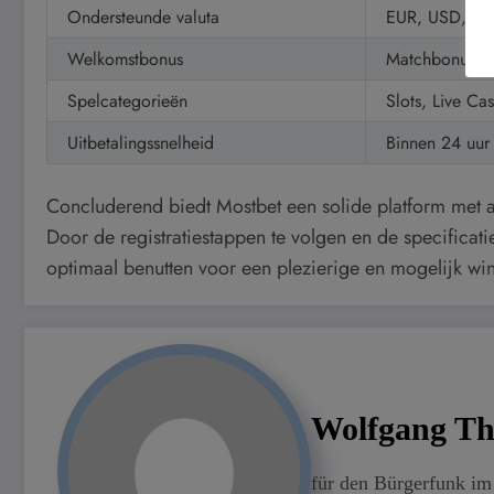
Ondersteunde valuta
EUR, USD, RU
Welkomstbonus
Matchbonus + 
Spelcategorieën
Slots, Live C
Uitbetalingssnelheid
Binnen 24 uur 
Concluderend biedt Mostbet een solide platform met 
Door de registratiestappen te volgen en de specificat
optimaal benutten voor een plezierige en mogelijk wi
Wolfgang T
für den Bürgerfunk im