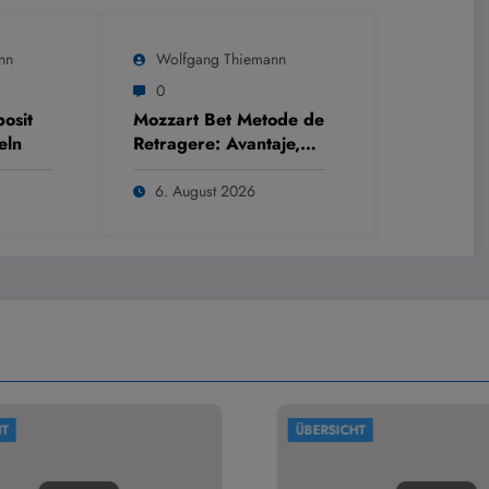
nn
Wolfgang Thiemann
0
osit
Mozzart Bet Metode de
eln
Retragere: Avantaje,
Dezavantaje, Viteza
6. August 2026
ÜBERSICHT
Ü