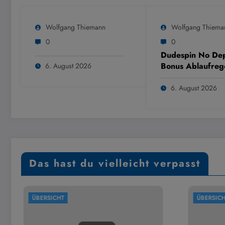
Wolfgang Thiemann
Wolfgang Thiema
0
0
Dudespin No Dep
Bonus Ablaufreg
6. August 2026
6. August 2026
Das hast du vielleicht verpasst
ÜBERSICHT