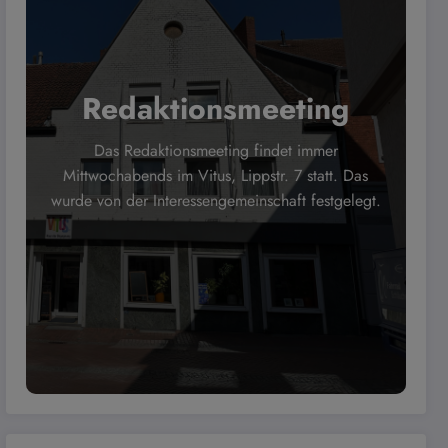
Redaktionsmeeting
Das Redaktionsmeeting findet immer
Mittwochabends im Vitus, Lippstr. 7 statt. Das
wurde von der Interessengemeinschaft festgelegt.