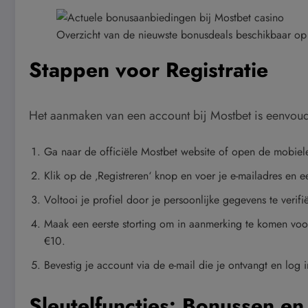
Overzicht van de nieuwste bonusdeals beschikbaar op
Stappen voor Registratie
Het aanmaken van een account bij Mostbet is eenvoud
Ga naar de officiële Mostbet website of open de mobiel
Klik op de ‚Registreren‘ knop en voer je e-mailadres en 
Voltooi je profiel door je persoonlijke gegevens te verifi
Maak een eerste storting om in aanmerking te komen vo
€10.
Bevestig je account via de e-mail die je ontvangt en log
Sleutelfuncties: Bonussen en