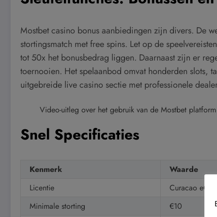
Mostbet casino bonus aanbiedingen zijn divers. De w
stortingsmatch met free spins. Let op de speelvereist
tot 50x het bonusbedrag liggen. Daarnaast zijn er re
toernooien. Het spelaanbod omvat honderden slots, taf
uitgebreide live casino sectie met professionele dealer
Video-uitleg over het gebruik van de Mostbet platfor
Snel Specificaties
Kenmerk
Waarde
Licentie
Curacao eGa
Minimale storting
€10