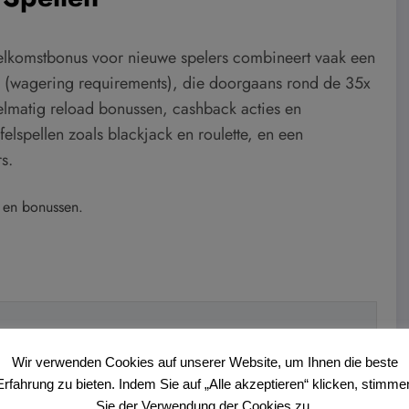
elkomstbonus voor nieuwe spelers combineert vaak een
en (wagering requirements), die doorgaans rond de 35x
gelmatig reload bonussen, cashback acties en
elspellen zoals blackjack en roulette, en een
s.
m en bonussen.
ming
Wir verwenden Cookies auf unserer Website, um Ihnen die beste
Erfahrung zu bieten. Indem Sie auf „Alle akzeptieren“ klicken, stimme
Sie der Verwendung der Cookies zu.