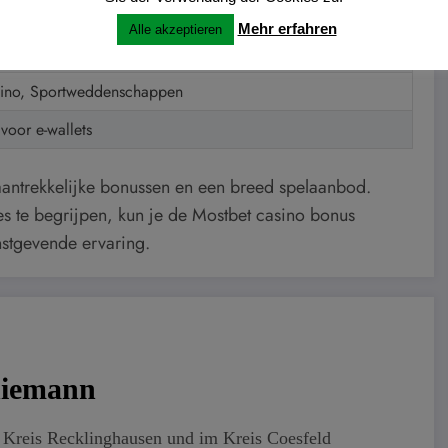
B, en andere
Mehr erfahren
Alle akzeptieren
free spins
asino, Sportweddenschappen
voor e-wallets
aantrekkelijke bonussen en een breed spelaanbod.
ies te begrijpen, kun je de Mostbet casino bonus
nstgevende ervaring.
hiemann
 Kreis Recklinghausen und im Kreis Coesfeld