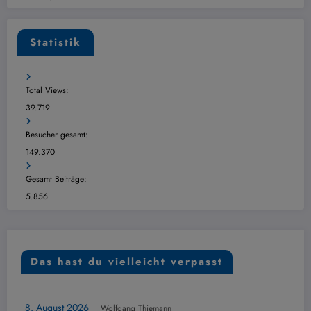
Statistik
Total Views:
39.719
Besucher gesamt:
149.370
Gesamt Beiträge:
5.856
Das hast du vielleicht verpasst
ÜBERSICHT
6
6. August 2026
Wolfgang Thiemann