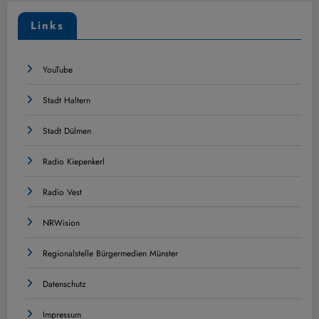
Links
YouTube
Stadt Haltern
Stadt Dülmen
Radio Kiepenkerl
Radio Vest
NRWision
Regionalstelle Bürgermedien Münster
Datenschutz
Impressum