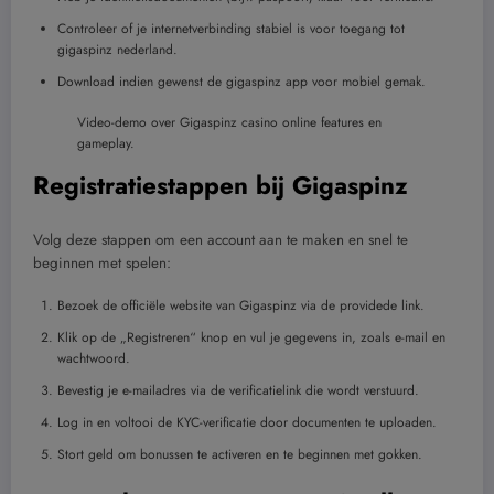
Controleer of je internetverbinding stabiel is voor toegang tot
gigaspinz nederland.
Download indien gewenst de gigaspinz app voor mobiel gemak.
Video-demo over Gigaspinz casino online features en
gameplay.
Registratiestappen bij Gigaspinz
Volg deze stappen om een account aan te maken en snel te
beginnen met spelen:
Bezoek de officiële website van Gigaspinz via de providede link.
Klik op de „Registreren“ knop en vul je gegevens in, zoals e-mail en
wachtwoord.
Bevestig je e-mailadres via de verificatielink die wordt verstuurd.
Log in en voltooi de KYC-verificatie door documenten te uploaden.
Stort geld om bonussen te activeren en te beginnen met gokken.