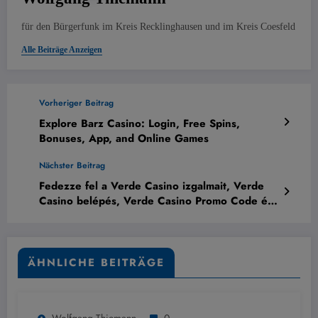
für den Bürgerfunk im Kreis Recklinghausen und im Kreis Coesfeld
Alle Beiträge Anzeigen
Vorheriger Beitrag
Explore Barz Casino: Login, Free Spins,
Bonuses, App, and Online Games
Nächster Beitrag
Fedezze fel a Verde Casino izgalmait, Verde
Casino belépés, Verde Casino Promo Code és
Verde Casino No Deposit Bonus
lehetőségekkel!
ÄHNLICHE BEITRÄGE
Wolfgang Thiemann
0