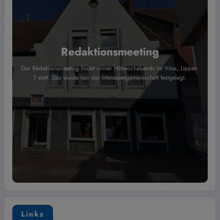
Redaktionsmeeting
Das Redaktionsmeeting findet immer Mittwochabends im Vitus, Lippstr.
7 statt. Das wurde von der Interessengemeinschaft festgelegt.
Links