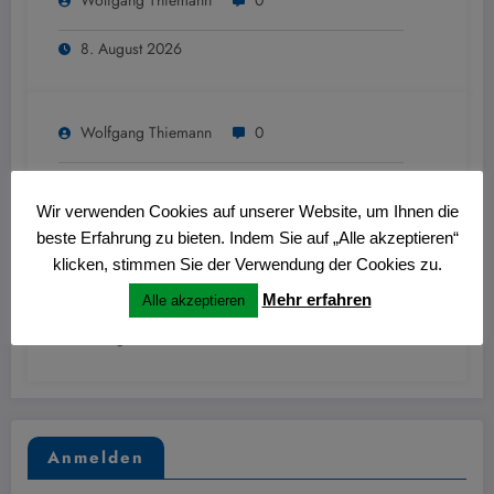
8. August 2026
Wolfgang Thiemann
0
6. August 2026
Wir verwenden Cookies auf unserer Website, um Ihnen die
beste Erfahrung zu bieten. Indem Sie auf „Alle akzeptieren“
Wolfgang Thiemann
0
klicken, stimmen Sie der Verwendung der Cookies zu.
Dudespin No Deposit Bonus Ablaufregeln
Mehr erfahren
Alle akzeptieren
6. August 2026
Anmelden