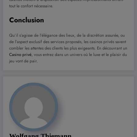
tout le confort nécessaire.
Conclusion
Qu’il s’agisse de l’élégance des lieux, de la discrétion assurée, ou
de l’aspect exclusif des services proposés, les casinos privés savent
combler les attentes des clients les plus exigeants. En découvrant un
Casino privé
, vous entrez dans un univers où le luxe et le plaisir du
jeu vont de pair.
Wolfgang Thiemann