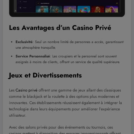
Les Avantages d’un Casino Privé
Exclusivité
: Seul un nombre limité de personnes a accès, garantissant
une atmosphère tranquille.
Service Personnalisé
: Les croupiers et le personnel sont souvent
assignés à moins de clients, offrant un service de qualité supérieure.
Jeux et Divertissements
Les
Casino privé
offrent une gamme de jeux allant des classiques
comme le blackjack et la roulette à des options plus modernes et
innovantes. Ces établissements réussissent également à intégrer la
technologie dans leurs équipements pour améliorer l’expérience
utilisateur.
Avec des salons privés pour des événements ou tournois, ces
casinos mettent à disposition des espaces impressionnants offrant