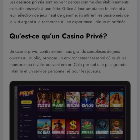
Les
casinos privés
sont souvent perçus comme des établissements
exclusifs réservés à une élite. Grâce à leur ambiance feutrée et à
leur sélection de jeux haut de gamme, ils attirent les passionnés de
jeux d’argent à la recherche d’une expérience unique et raffinée.
Qu’est-ce qu’un Casino Privé?
Un casino privé, contrairement aux grands complexes de jeux
ouverts au public, propose un environnement réservé où seuls les
membres ou invités peuvent entrer. Cela permet une plus grande
intimité et un service personnalisé pour les joueurs.