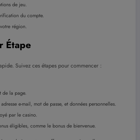
ptions de jeu.
rification du compte.
votre région.
r Étape
rapide. Suivez ces étapes pour commencer :
t de la page.
: adresse e-mail, mot de passe, et données personnelles.
oyé par le casino.
onus éligibles, comme le bonus de bienvenue.