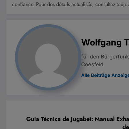
confiance. Pour des détails actualisés, consultez toujou
Wolfgang 
für den Bürgerfunk
Coesfeld
Alle Beiträge Anzeig
Guía Técnica de Jugabet: Manual Exhau
de