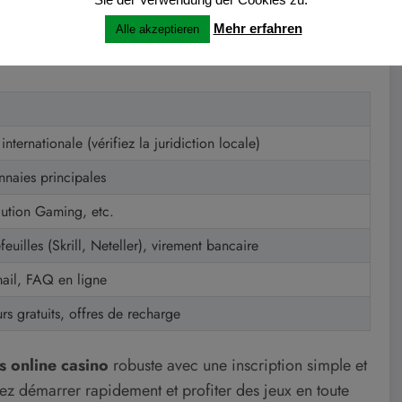
Mehr erfahren
Alle akzeptieren
 Plateforme
ternationale (vérifiez la juridiction locale)
naies principales
lution Gaming, etc.
feuilles (Skrill, Neteller), virement bancaire
mail, FAQ en ligne
s gratuits, offres de recharge
s online casino
robuste avec une inscription simple et
ez démarrer rapidement et profiter des jeux en toute