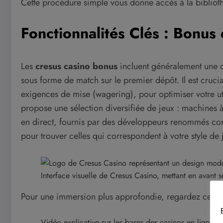
Cette procédure simple vous donne accès à la biblioth
Fonctionnalités Clés : Bonus 
Les
cresus casino bonus
incluent généralement une 
sous forme de match sur le premier dépôt. Il est crucia
exigences de mise (wagering), pour optimiser votre uti
propose une sélection diversifiée de jeux : machines à 
en direct, fournis par des développeurs renommés c
pour trouver celles qui correspondent à votre style de 
Interface visuelle de Cresus Casino, mettant en avant 
Pour une immersion plus approfondie, regardez cette v
Vidéo explicative sur les bases des casinos en ligne, 