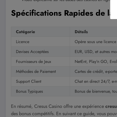
Spécifications Rapides de la
Catégorie
Détails
Licence
Opère sous une licence in
Devises Acceptées
EUR, USD, et autres mon
Fournisseurs de Jeux
NetEnt, Play’n GO, Evo
Méthodes de Paiement
Cartes de crédit, e-porte
Support Client
Chat en direct 24/7, e-
Bonus Typiques
Bonus de bienvenue, tour
En résumé, Cresus Casino offre une expérience
cresu
des bonus compétitifs. En suivant ce guide, vous pouv