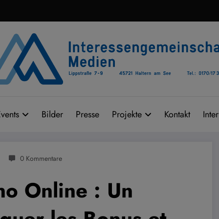
vents
Bilder
Presse
Projekte
Kontakt
Inte
0 Kommentare
no Online : Un
quer les Bonus et