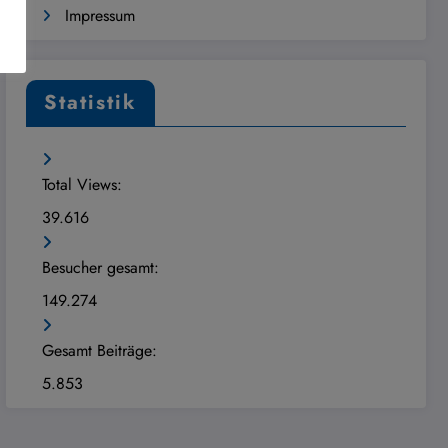
Impressum
Statistik
Total Views:
39.616
Besucher gesamt:
149.274
Gesamt Beiträge:
5.853