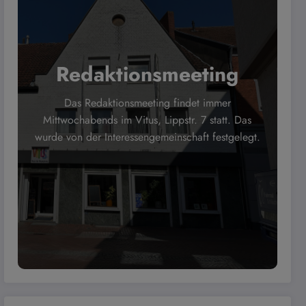
Redaktionsmeeting
Das Redaktionsmeeting findet immer
Mittwochabends im Vitus, Lippstr. 7 statt. Das
wurde von der Interessengemeinschaft festgelegt.