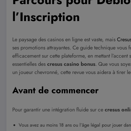
l’Inscription
Le paysage des casinos en ligne est vaste, mais
Cresu
ses promotions attrayantes. Ce guide technique vous 
efficacement sur cette plateforme, en mettant l’accent s
essentielles des
cresus casino bonus
. Que vous soye
un joueur chevronné, cette revue vous aidera à tirer le
Avant de commencer
Pour garantir une intégration fluide sur ce
cresus onl
Vous avez au moins 18 ans ou l’âge légal pour jouer dans 