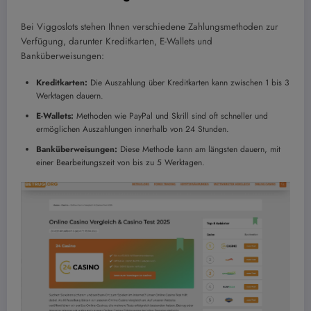
Bei Viggoslots stehen Ihnen verschiedene Zahlungsmethoden zur
Verfügung, darunter Kreditkarten, E-Wallets und
Banküberweisungen:
Kreditkarten:
Die Auszahlung über Kreditkarten kann zwischen 1 bis 3
Werktagen dauern.
E-Wallets:
Methoden wie PayPal und Skrill sind oft schneller und
ermöglichen Auszahlungen innerhalb von 24 Stunden.
Banküberweisungen:
Diese Methode kann am längsten dauern, mit
einer Bearbeitungszeit von bis zu 5 Werktagen.