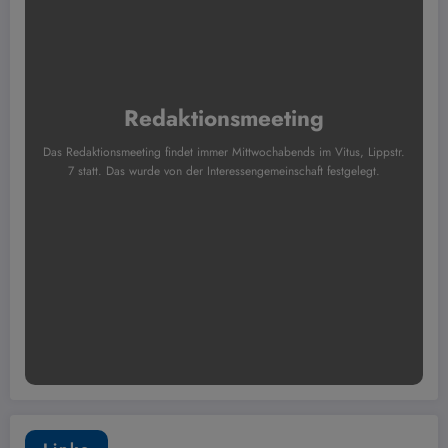
Redaktionsmeeting
Das Redaktionsmeeting findet immer Mittwochabends im Vitus, Lippstr.
7 statt. Das wurde von der Interessengemeinschaft festgelegt.