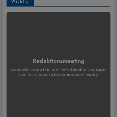
Wichtig
Redaktionsmeeting
Das Redaktionsmeeting findet immer Mittwochabends im Vitus, Lippstr.
7 statt. Das wurde von der Interessengemeinschaft festgelegt.