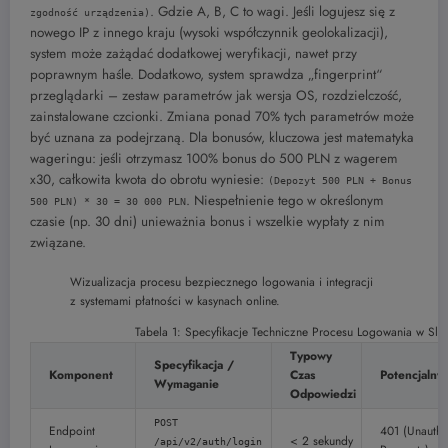
. Gdzie A, B, C to wagi. Jeśli logujesz się z
zgodność urządzenia)
nowego IP z innego kraju (wysoki współczynnik geolokalizacji),
system może zażądać dodatkowej weryfikacji, nawet przy
poprawnym haśle. Dodatkowo, system sprawdza „fingerprint“
przeglądarki – zestaw parametrów jak wersja OS, rozdzielczość,
zainstalowane czcionki. Zmiana ponad 70% tych parametrów może
być uznana za podejrzaną. Dla bonusów, kluczowa jest matematyka
wageringu: jeśli otrzymasz 100% bonus do 500 PLN z wagerem
x30, całkowita kwota do obrotu wyniesie:
(Depozyt 500 PLN + Bonus
. Niespełnienie tego w określonym
500 PLN) * 30 = 30 000 PLN
czasie (np. 30 dni) unieważnia bonus i wszelkie wypłaty z nim
związane.
Wizualizacja procesu bezpiecznego logowania i integracji
z systemami płatności w kasynach online.
Tabela 1: Specyfikacje Techniczne Procesu Logowania w Slot
Typowy
Specyfikacja /
Komponent
Czas
Potencjalny
Wymaganie
Odpowiedzi
POST
Endpoint
401 (Unautho
< 2 sekundy
/api/v2/auth/login