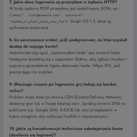
7. Jakie dane logowania są przesyłane w żądaniu HTTP?
W body żądania POST przesyłany jest zaszyfrowany JSON, np.:
{"email": "user@example.com", "password":
. Dzięki TLS 1.3, dane są
"hashed_or_plain_text_over_TLS"}
szyfrowane end-to-end.
8. Co powinienem zrobić, jeśli podejrzewam, że ktoś uzyskał
dostęp do mojego konta?
Natychmiast użyj opcji „Zapomniałem hasła“ aby zmienić hasło.
Następnie skontaktuj się z supportem Slottica, aby zgłosić incydent i
poproś o sprawdzenie logów aktywności konta. Włącz 2FA, jeśli
jeszcze tego nie zrobiłeś.
9. Dlaczego czasem po logowaniu gry ładują się bardzo
wolno?
Problem może leżeć po stronie CDN (Content Delivery Network)
dostawcy gier lub w Twojej lokalnej sieci. Spróbuj zmienić DNS na
publiczne (np. Google DNS: 8.8.8.8) lub użyć przeglądarki w
trybie incognito, aby wykluczyć konflikt z rozszerzeniami.
10. Jakie są konsekwencje techniczne udostępniania konta
(dzielenia się loginem)?