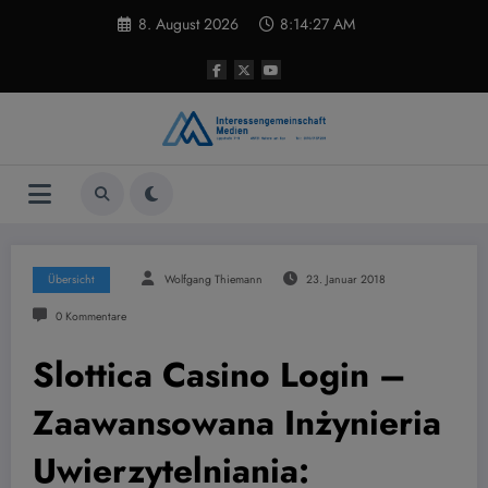
Zum
8. August 2026
8:14:28 AM
Inhalt
springen
Übersicht
Wolfgang Thiemann
23. Januar 2018
0 Kommentare
Slottica Casino Login –
Zaawansowana Inżynieria
Uwierzytelniania: