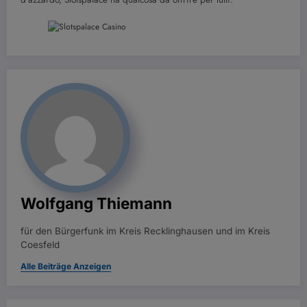
Wolfgang Thiemann
für den Bürgerfunk im Kreis Recklinghausen und im Kreis
Coesfeld
Alle Beiträge Anzeigen