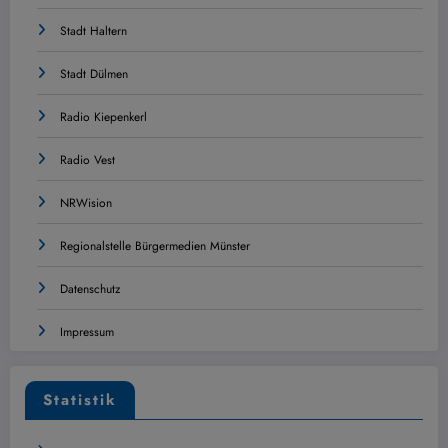
Stadt Haltern
Stadt Dülmen
Radio Kiepenkerl
Radio Vest
NRWision
Regionalstelle Bürgermedien Münster
Datenschutz
Impressum
Statistik