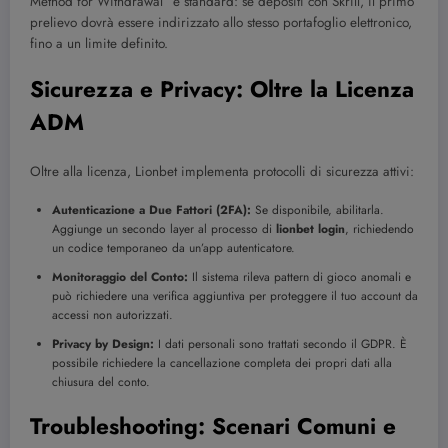
Method for Withdrawal“ è standard: se depositi con Skrill, il primo
prelievo dovrà essere indirizzato allo stesso portafoglio elettronico,
fino a un limite definito.
Sicurezza e Privacy: Oltre la Licenza
ADM
Oltre alla licenza, Lionbet implementa protocolli di sicurezza attivi:
Autenticazione a Due Fattori (2FA):
Se disponibile, abilitarla.
Aggiunge un secondo layer al processo di
lionbet login
, richiedendo
un codice temporaneo da un’app autenticatore.
Monitoraggio del Conto:
Il sistema rileva pattern di gioco anomali e
può richiedere una verifica aggiuntiva per proteggere il tuo account da
accessi non autorizzati.
Privacy by Design:
I dati personali sono trattati secondo il GDPR. È
possibile richiedere la cancellazione completa dei propri dati alla
chiusura del conto.
Troubleshooting: Scenari Comuni e