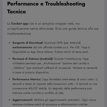
Performance e Troubleshooting
Tecnico
La
lionbet app
non è un semplice wrapper web, ma
un’applicazione nativa ottimizzata. Ecco una guida tecnica alla sua
implementazione.
Sorgente di Download:
Scaricare l’APK (per Android)
esclusivamente
dal sito ufficiale lionbet.co.it. Per iOS, l’app è
disponibile su App Store italiano. Evitare mirror di terze parti.
Permessi di Sistema (Android):
Durante l’installazione, l’app
richiederà permessi per „Archiviazione“ (salvare dati cache) e
„Telefono“ (per eventuali callback di sicurezza). Valutare la necessità
in base al proprio dispositivo.
Performance Metrics:
L’app dovrebbe avere tempi di avvio sotto i 3
secondi e tempi di risposta nelle transazioni sotto i 5 secondi su una
connessione 4G/LTE stabile. Un degrado delle performance può
indicare cache corrotta o conflitto di rete.
Aggiornamenti:
Abilitare gli aggiornamenti automatici. Ogni nuova
versione contiene patch di sicurezza e ottimizzazioni critiche.