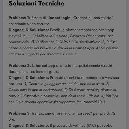
Soluzioni Tecniche
Problema 1:
Errore di
lionbet login
„Credenziali non valide“
nonostante siano corrette.
Diagnosi & Soluzione:
Possibile blocco temporaneo per troppi
tentativi falliti.
1) Utilizza la funzione „Password Dimenticata“ per
reimpostarla. 2) Verifica che il CAPS LOCK sia disattivato. 3) Pulisci
cache e cookie del browser o riavvia la
lionbet app
. 4) Se persiste,
contatta il supporto per sbloccare l’account.
Problema 2:
L‘
lionbet app
si chiude inaspettatamente (crash)
durante una sessione di gioco.
Diagnosi & Soluzione:
Probabile conflitto di memoria o versione
obsoleta.
1) Controlla gli aggiornamenti dell’app nello store. 2)
Chiudi tutte le app in background. 3) Se il crash persiste, disinstalla,
riavvia il dispositivo e reinstalla l’app dalla fonte ufficiale. 4) Verifica
che il tuo sistema operativo sia supportato (es. Android 10+).
Problema 3:
Transazione di prelievo „in sospeso“ per più di 72
ore.
Diagnosi & Soluzione:
Il processo di verifica (KYC) potrebbe