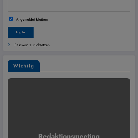
Angemeldet bleiben
Passwort zurücksetzen
Wichtig
Redaktionsmeeting