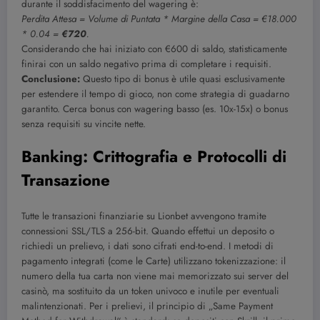
durante il soddisfacimento del wagering è:
Perdita Attesa = Volume di Puntata * Margine della Casa = €18.000
* 0.04 =
€720
.
Considerando che hai iniziato con €600 di saldo, statisticamente
finirai con un saldo negativo prima di completare i requisiti.
Conclusione:
Questo tipo di bonus è utile quasi esclusivamente
per estendere il tempo di gioco, non come strategia di guadarno
garantito. Cerca bonus con wagering basso (es. 10x-15x) o bonus
senza requisiti su vincite nette.
Banking: Crittografia e Protocolli di
Transazione
Tutte le transazioni finanziarie su Lionbet avvengono tramite
connessioni SSL/TLS a 256-bit. Quando effettui un deposito o
richiedi un prelievo, i dati sono cifrati end-to-end. I metodi di
pagamento integrati (come le Carte) utilizzano tokenizzazione: il
numero della tua carta non viene mai memorizzato sui server del
casinò, ma sostituito da un token univoco e inutile per eventuali
malintenzionati. Per i prelievi, il principio di „Same Payment