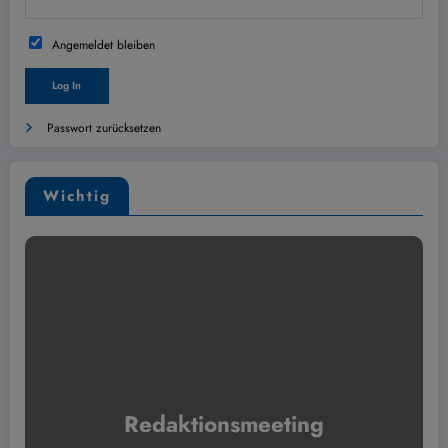
Angemeldet bleiben
Passwort zurücksetzen
Wichtig
Redaktionsmeeting