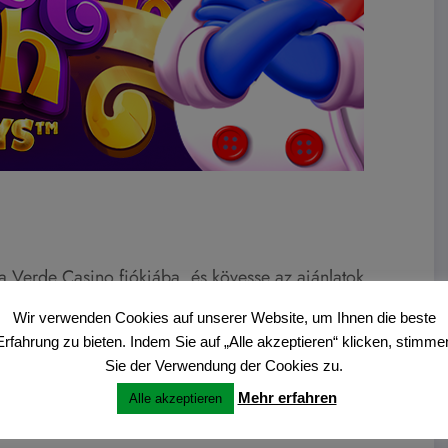
 Verde Casino fiókjába, és kövesse az ajánlatok
y minden szükséges feltételt teljesített, hogy a
Wir verwenden Cookies auf unserer Website, um Ihnen die beste
Erfahrung zu bieten. Indem Sie auf „Alle akzeptieren“ klicken, stimme
Sie der Verwendung der Cookies zu.
ogassa meg a
Verde casino 25€
oldalt.
Mehr erfahren
Alle akzeptieren