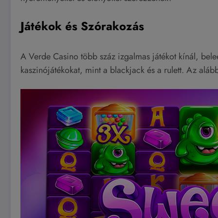
Játékok és Szórakozás
A Verde Casino több száz izgalmas játékot kínál, bele
kaszinójátékokat, mint a blackjack és a rulett. Az alá