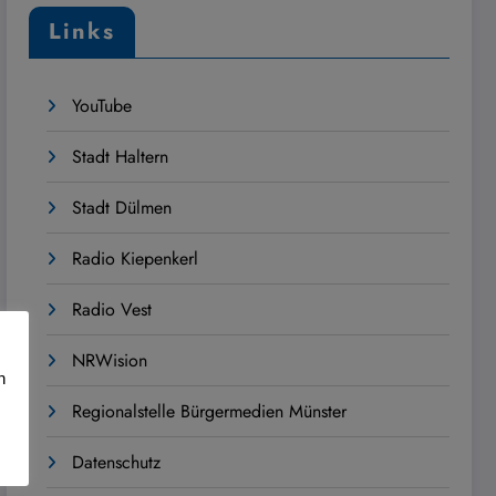
Links
YouTube
Stadt Haltern
Stadt Dülmen
Radio Kiepenkerl
Radio Vest
NRWision
n
Regionalstelle Bürgermedien Münster
Datenschutz