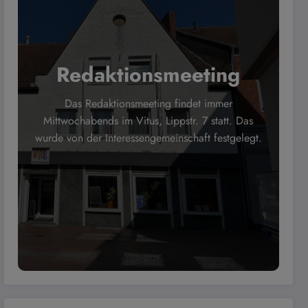
Redaktionsmeeting
Das Redaktionsmeeting findet immer
Mittwochabends im Vitus, Lippstr. 7 statt. Das
wurde von der Interessengemeinschaft festgelegt.