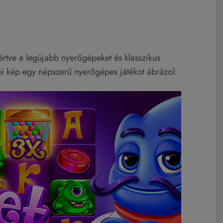
értve a legújabb nyerőgépeket és klasszikus
bbi kép egy népszerű nyerőgépes játékot ábrázol: