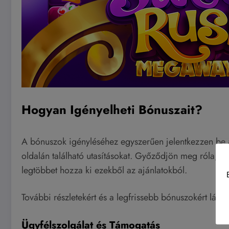
Hogyan Igényelheti Bónuszait?
A bónuszok igényléséhez egyszerűen jelentkezzen be a
oldalán található utasításokat. Győződjön meg róla, hog
legtöbbet hozza ki ezekből az ajánlatokból.
További részletekért és a legfrissebb bónuszokért lát
Ügyfélszolgálat és Támogatás