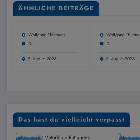
ÄHNLICHE BEITRÄGE
Wolfgang Thiemann
Wolfgang Thiema
0
0
8. August 2026
6. August 2026
Das hast du vielleicht verpasst