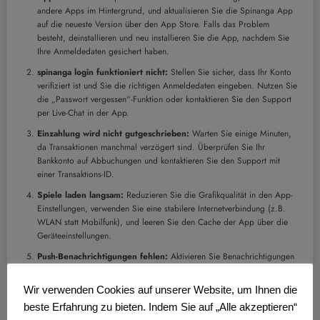
andere Apps im Hintergrund, und aktualisieren Sie die Spinanga App
auf die neueste Version über den App Store. Falls das Problem
besteht, deinstallieren und neu installieren Sie die App, nachdem Sie
Ihre Anmeldedaten gesichert haben.
spinanga login funktioniert nicht:
Stellen Sie sicher, dass Ihr Konto
verifiziert ist und Sie die richtigen Anmeldedaten eingeben. Nutzen Sie
die „Passwort vergessen“-Funktion oder kontaktieren Sie den Support
per Live-Chat in der App.
Einzahlung wird nicht gutgeschrieben:
Warten Sie einige Minuten,
da Transaktionen manchmal verzögert sind. Überprüfen Sie Ihr
Bankkonto auf Abbuchungen und kontaktieren Sie den Support mit
einer Transaktions-ID.
Spiele laden langsam:
Reduzieren Sie die Grafikqualität in den App-
Einstellungen, verwenden Sie eine stabilere Internetverbindung (z.B.
WLAN statt Mobilfunk), und leeren Sie den Cache der App über die
Geräteeinstellungen.
Push-Benachrichtigungen fehlen:
Aktivieren Sie Benachrichtigungen
in den App-Einstellungen und den Systemeinstellungen Ihres Geräts.
Stellen Sie sicher, dass die App im Hintergrund laufen darf.
Wir verwenden Cookies auf unserer Website, um Ihnen die
beste Erfahrung zu bieten. Indem Sie auf „Alle akzeptieren“
Für komplexe Probleme, dokumentieren Sie Fehlermeldungen und