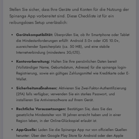
Stellen Sie sicher, dass Ihre Geräte und Konten für die Nutzung der
Spinanga App vorbereitet sind. Diese Checkliste ist für ein
reibungsloses Setup unerlässlich:
Gerätekompatibilität:
Überprüfen Sie, ob Ihr Smartphone oder Tablet
die Mindestanforderungen erfüllt: Android 5.0+ oder iOS 10.0+,
ausreichender Speicherplatz (ca. 50 MB), und eine stabile
Internetverbindung (mindestens 3G/LTE).
Kontovorbereitung:
Halten Sie Ihre persönlichen Daten bereit
(Vollständiger Name, Geburtsdatum, Adresse) für die spinanga login-
Registrierung, sowie ein gültiges Zahlungsmittel wie Kreditkarte oder E-
Wallet.
Sicherheitsmaßnahmen:
Aktivieren Sie Zwei-Faktor-Authentifizierung
(2FA) falls verfügbar, verwenden Sie ein starkes Passwort, und
installieren Sie Antivirensoftware auf Ihrem Gerät.
Rechtliche Voraussetzungen:
Bestätigen Sie, dass Sie das
gesetzliche Mindestalter von 18 Jahren erreicht haben und in einer
Region leben, in der Online-Glücksspiel erlaubt ist.
App-Quelle:
Laden Sie die Spinanga App nur von offiziellen Quellen
herunter: Über den Google Play Store für Android oder den Apple