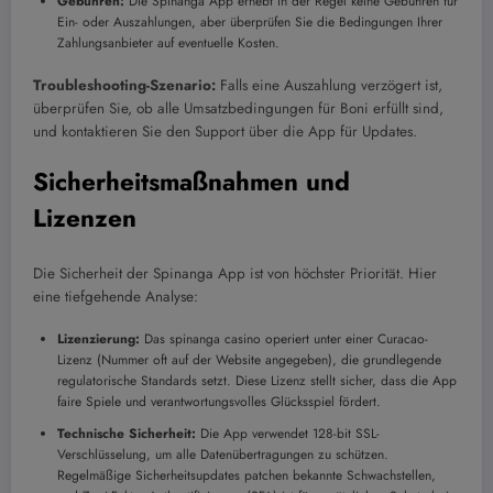
Gebühren:
Die Spinanga App erhebt in der Regel keine Gebühren für
Ein- oder Auszahlungen, aber überprüfen Sie die Bedingungen Ihrer
Zahlungsanbieter auf eventuelle Kosten.
Troubleshooting-Szenario:
Falls eine Auszahlung verzögert ist,
überprüfen Sie, ob alle Umsatzbedingungen für Boni erfüllt sind,
und kontaktieren Sie den Support über die App für Updates.
Sicherheitsmaßnahmen und
Lizenzen
Die Sicherheit der Spinanga App ist von höchster Priorität. Hier
eine tiefgehende Analyse:
Lizenzierung:
Das spinanga casino operiert unter einer Curacao-
Lizenz (Nummer oft auf der Website angegeben), die grundlegende
regulatorische Standards setzt. Diese Lizenz stellt sicher, dass die App
faire Spiele und verantwortungsvolles Glücksspiel fördert.
Technische Sicherheit:
Die App verwendet 128-bit SSL-
Verschlüsselung, um alle Datenübertragungen zu schützen.
Regelmäßige Sicherheitsupdates patchen bekannte Schwachstellen,