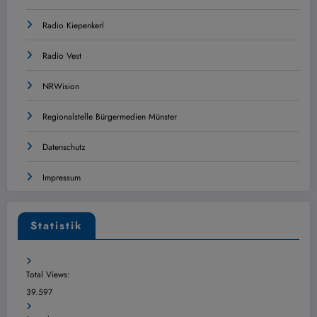
Radio Kiepenkerl
Radio Vest
NRWision
Regionalstelle Bürgermedien Münster
Datenschutz
Impressum
Statistik
Total Views:
39.597