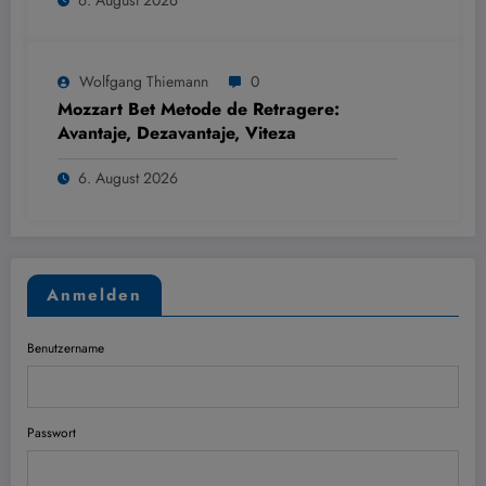
Wolfgang Thiemann
0
Mozzart Bet Metode de Retragere:
Avantaje, Dezavantaje, Viteza
6. August 2026
Anmelden
Benutzername
Passwort