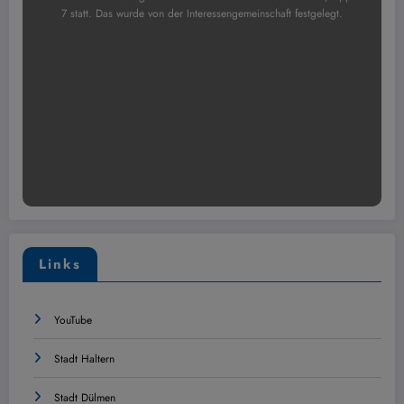
7 statt. Das wurde von der Interessengemeinschaft festgelegt.
Links
YouTube
Stadt Haltern
Stadt Dülmen