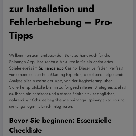
zur Installation und
Fehlerbehebung – Pro-
Tipps
Willkommen zum umfassenden Benutzerhandbuch für die
Spinanga App, Ihre zentrale Anlaufstelle für ein optimiertes
Spielerlebnis im
Spinanga app
Casino. Dieser Leitfaden, verfasst
von einem technischen iGaming-Experten, bietet eine tiefgehende
Analyse aller Aspekte der App, von der Registrierung über
Sicherheitsprotokolle bis hin zu fortgeschrittenen Strategien. Ziel ist
es, Ihnen ein nahtloses und sicheres Erlebnis zu ermöglichen,
während wir Schlüsselbegriffe wie spinanga, spinanga casino und
spinanga login natürlich integrieren.
Bevor Sie beginnen: Essenzielle
Checkliste