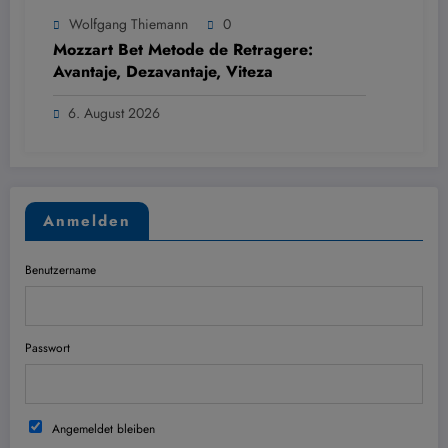
Wolfgang Thiemann
0
Mozzart Bet Metode de Retragere:
Avantaje, Dezavantaje, Viteza
6. August 2026
Anmelden
Benutzername
Passwort
Angemeldet bleiben