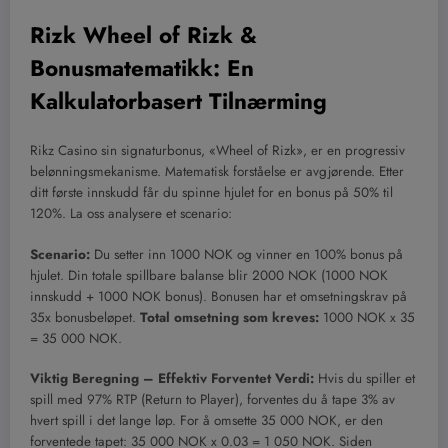
Rizk Wheel of Rizk &
Bonusmatematikk: En
Kalkulatorbasert Tilnærming
Rikz Casino sin signaturbonus, «Wheel of Rizk», er en progressiv
belønningsmekanisme. Matematisk forståelse er avgjørende. Etter
ditt første innskudd får du spinne hjulet for en bonus på 50% til
120%. La oss analysere et scenario:
Scenario:
Du setter inn 1000 NOK og vinner en 100% bonus på
hjulet. Din totale spillbare balanse blir 2000 NOK (1000 NOK
innskudd + 1000 NOK bonus). Bonusen har et omsetningskrav på
35x bonusbeløpet.
Total omsetning som kreves:
1000 NOK x 35
= 35 000 NOK.
Viktig Beregning – Effektiv Forventet Verdi:
Hvis du spiller et
spill med 97% RTP (Return to Player), forventes du å tape 3% av
hvert spill i det lange løp. For å omsette 35 000 NOK, er den
forventede tapet: 35 000 NOK x 0.03 = 1 050 NOK. Siden