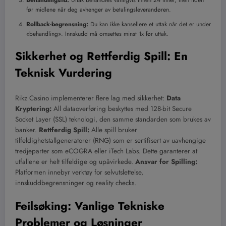
Behandlingstid:
Uttak behandles vanligvis innen 24 timer, men tiden
før midlene når deg avhenger av betalingsleverandøren.
Rollback-begrensning:
Du kan ikke kansellere et uttak når det er under
«behandling». Innskudd må omsettes minst 1x før uttak.
Sikkerhet og Rettferdig Spill: En
Teknisk Vurdering
Rikz Casino implementerer flere lag med sikkerhet:
Data
Kryptering:
All dataoverføring beskyttes med 128-bit Secure
Socket Layer (SSL) teknologi, den samme standarden som brukes av
banker.
Rettferdig Spill:
Alle spill bruker
tilfeldighetstallgeneratorer (RNG) som er sertifisert av uavhengige
tredjeparter som eCOGRA eller iTech Labs. Dette garanterer at
utfallene er helt tilfeldige og upåvirkede.
Ansvar for Spilling:
Platformen innebyr verktøy for selvutslettelse,
innskuddbegrensninger og reality checks.
Feilsøking: Vanlige Tekniske
Problemer og Løsninger