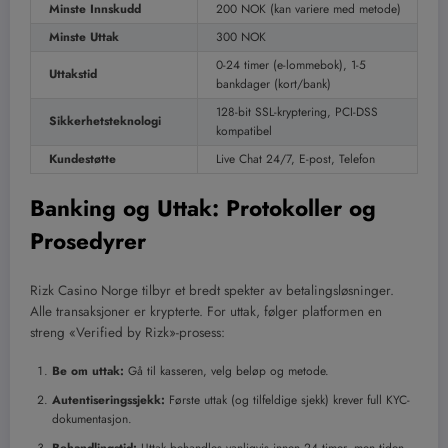
Minste Innskudd
200 NOK (kan variere med metode)
Minste Uttak
300 NOK
0-24 timer (e-lommebok), 1-5
Uttakstid
bankdager (kort/bank)
128-bit SSL-kryptering, PCI-DSS
Sikkerhetsteknologi
kompatibel
Kundestøtte
Live Chat 24/7, E-post, Telefon
Banking og Uttak: Protokoller og
Prosedyrer
Rizk Casino Norge tilbyr et bredt spekter av betalingsløsninger.
Alle transaksjoner er krypterte. For uttak, følger platformen en
streng «Verified by Rizk»-prosess:
Be om uttak:
Gå til kasseren, velg beløp og metode.
Autentiseringssjekk:
Første uttak (og tilfeldige sjekk) krever full KYC-
dokumentasjon.