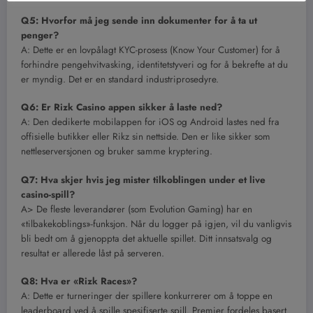
Q5: Hvorfor må jeg sende inn dokumenter for å ta ut
penger?
A: Dette er en lovpålagt KYC-prosess (Know Your Customer) for å
forhindre pengehvitvasking, identitetstyveri og for å bekrefte at du
er myndig. Det er en standard industriprosedyre.
Q6: Er Rizk Casino appen sikker å laste ned?
A: Den dedikerte mobilappen for iOS og Android lastes ned fra
offisielle butikker eller Rikz sin nettside. Den er like sikker som
nettleserversjonen og bruker samme kryptering.
Q7: Hva skjer hvis jeg mister tilkoblingen under et live
casino-spill?
A> De fleste leverandører (som Evolution Gaming) har en
«tilbakekoblings»-funksjon. Når du logger på igjen, vil du vanligvis
bli bedt om å gjenoppta det aktuelle spillet. Ditt innsatsvalg og
resultat er allerede låst på serveren.
Q8: Hva er «Rizk Races»?
A: Dette er turneringer der spillere konkurrerer om å toppe en
leaderboard ved å spille spesifiserte spill. Premier fordeles basert