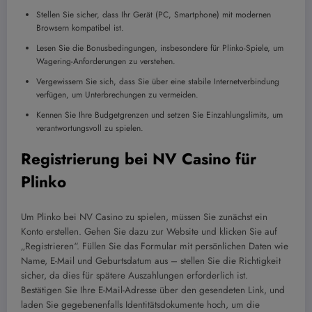
Stellen Sie sicher, dass Ihr Gerät (PC, Smartphone) mit modernen
Browsern kompatibel ist.
Lesen Sie die Bonusbedingungen, insbesondere für Plinko-Spiele, um
Wagering-Anforderungen zu verstehen.
Vergewissern Sie sich, dass Sie über eine stabile Internetverbindung
verfügen, um Unterbrechungen zu vermeiden.
Kennen Sie Ihre Budgetgrenzen und setzen Sie Einzahlungslimits, um
verantwortungsvoll zu spielen.
Registrierung bei NV Casino für
Plinko
Um Plinko bei NV Casino zu spielen, müssen Sie zunächst ein
Konto erstellen. Gehen Sie dazu zur Website und klicken Sie auf
„Registrieren“. Füllen Sie das Formular mit persönlichen Daten wie
Name, E-Mail und Geburtsdatum aus – stellen Sie die Richtigkeit
sicher, da dies für spätere Auszahlungen erforderlich ist.
Bestätigen Sie Ihre E-Mail-Adresse über den gesendeten Link, und
laden Sie gegebenenfalls Identitätsdokumente hoch, um die