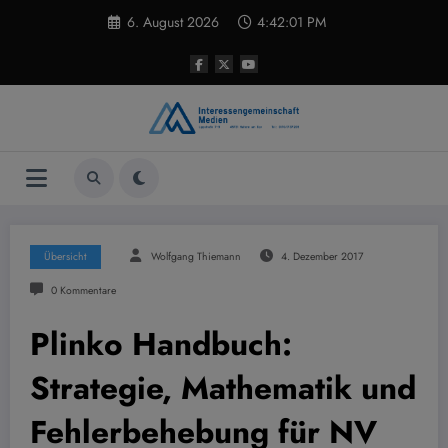
Zum
6. August 2026
4:42:02 PM
Inhalt
springen
Übersicht
Wolfgang Thiemann
4. Dezember 2017
0 Kommentare
Plinko Handbuch:
Strategie, Mathematik und
Fehlerbehebung für NV