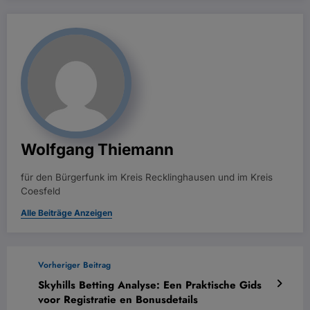
Wolfgang Thiemann
für den Bürgerfunk im Kreis Recklinghausen und im Kreis
Coesfeld
Alle Beiträge Anzeigen
Vorheriger Beitrag
Skyhills Betting Analyse: Een Praktische Gids
voor Registratie en Bonusdetails