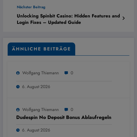
Nächster Beitrag
Unlocking Spinbit Casino: Hidden Features and
Login Fixes – Updated Guide
ÄHNLICHE BEITRÄGE
Wolfgang Thiemann
0
6. August 2026
Wolfgang Thiemann
0
Dudespin No Deposit Bonus Ablaufregeln
6. August 2026