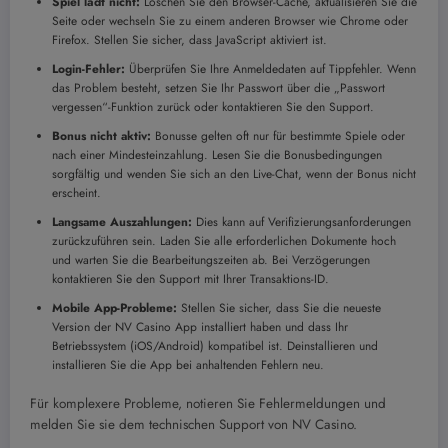
Spiel lädt nicht:
Löschen Sie den Browser-Cache, aktualisieren Sie die
Seite oder wechseln Sie zu einem anderen Browser wie Chrome oder
Firefox. Stellen Sie sicher, dass JavaScript aktiviert ist.
Login-Fehler:
Überprüfen Sie Ihre Anmeldedaten auf Tippfehler. Wenn
das Problem besteht, setzen Sie Ihr Passwort über die „Passwort
vergessen“-Funktion zurück oder kontaktieren Sie den Support.
Bonus nicht aktiv:
Bonusse gelten oft nur für bestimmte Spiele oder
nach einer Mindesteinzahlung. Lesen Sie die Bonusbedingungen
sorgfältig und wenden Sie sich an den Live-Chat, wenn der Bonus nicht
erscheint.
Langsame Auszahlungen:
Dies kann auf Verifizierungsanforderungen
zurückzuführen sein. Laden Sie alle erforderlichen Dokumente hoch
und warten Sie die Bearbeitungszeiten ab. Bei Verzögerungen
kontaktieren Sie den Support mit Ihrer Transaktions-ID.
Mobile App-Probleme:
Stellen Sie sicher, dass Sie die neueste
Version der NV Casino App installiert haben und dass Ihr
Betriebssystem (iOS/Android) kompatibel ist. Deinstallieren und
installieren Sie die App bei anhaltenden Fehlern neu.
Für komplexere Probleme, notieren Sie Fehlermeldungen und
melden Sie sie dem technischen Support von NV Casino.