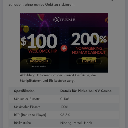
zu testen, ohne echtes Geld zu riskieren.
Abbildung 1: Screenshot der Plinko-Oberfläche, die
Multiplikatoren und Risikostufen zeigt.
Spezifikation
Details für Plinko bei NV Casino
Minimaler Einsatz
0.10€
Maximaler Einsatz
100€
RTP (Return to Player)
96.5%
Risikostufen
Niedrig, Mittel, Hoch