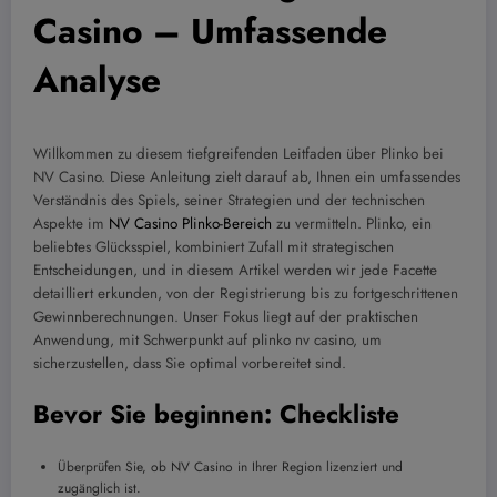
Casino – Umfassende
Analyse
Willkommen zu diesem tiefgreifenden Leitfaden über Plinko bei
NV Casino. Diese Anleitung zielt darauf ab, Ihnen ein umfassendes
Verständnis des Spiels, seiner Strategien und der technischen
Aspekte im
NV Casino Plinko-Bereich
zu vermitteln. Plinko, ein
beliebtes Glücksspiel, kombiniert Zufall mit strategischen
Entscheidungen, und in diesem Artikel werden wir jede Facette
detailliert erkunden, von der Registrierung bis zu fortgeschrittenen
Gewinnberechnungen. Unser Fokus liegt auf der praktischen
Anwendung, mit Schwerpunkt auf plinko nv casino, um
sicherzustellen, dass Sie optimal vorbereitet sind.
Bevor Sie beginnen: Checkliste
Überprüfen Sie, ob NV Casino in Ihrer Region lizenziert und
zugänglich ist.